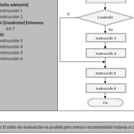
[Salto adelante]
Instrucción 1
Instrucción 2
Si [Condición] Entonces
IrA 7
Si
Instrucción 3
Instrucción 4
Instrucción 5
Instrucción 6
:
El salto sin evaluación es posible pero menos recomendable todavía si 