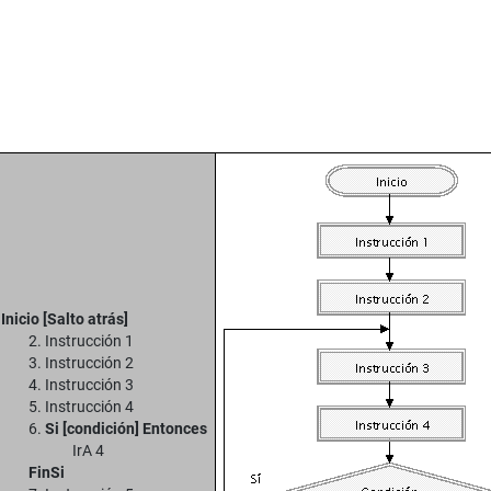
.
Inicio [Salto atrás]
2. Instrucción 1
3. Instrucción 2
4. Instrucción 3
5. Instrucción 4
6.
Si [condición] Entonces
IrA 4
FinSi