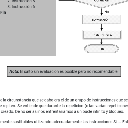
7. Instrucción 5
8. Instrucción 6
 Fin
Nota:
El salto sin evaluación es posible pero no recomendable.
e la circunstancia que se daba era el de un grupo de instrucciones que se 
 repiten. Se entiende que durante la repetición (o las varias repeticione
creado. De no ser así nos enfrentaríamos a un bucle infinito y bloqueo.
ente sustituibles utilizando adecuadamente las instrucciones Si ... Ent