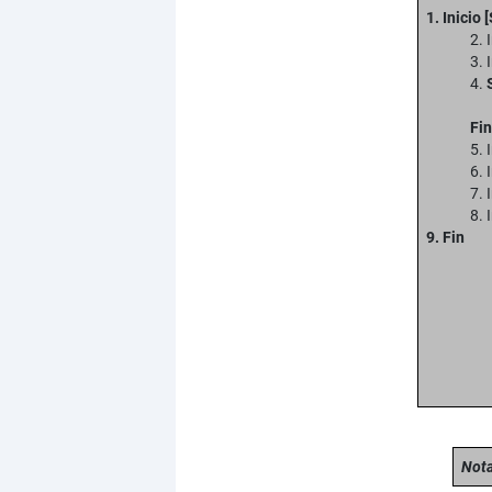
1. Inicio 
2. 
3. 
4.
Fin
5. 
6. 
7. 
8. 
9. Fin
Nota