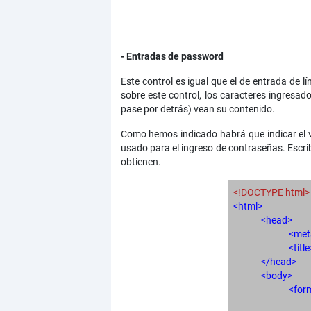
- Entradas de password
Este control es igual que el de entrada de l
sobre este control, los caracteres ingresa
pase por detrás) vean su contenido.
Como hemos indicado habrá que indicar el val
usado para el ingreso de contraseñas. Escr
obtienen.
<!DOCTYPE html>
<html>
<head>
<me
<title
</head>
<body>
<for