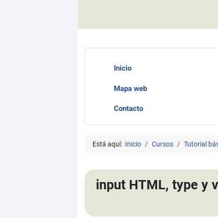
Inicio
Mapa web
Contacto
Está aquí:
Inicio
Cursos
Tutorial b
input HTML, type y va