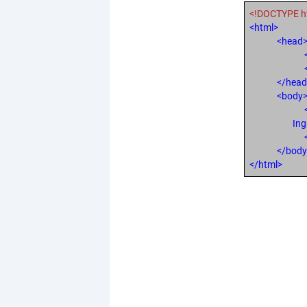
<!DOCTYPE h
<html>
<head
</head
<body
Ing
</body
</html>