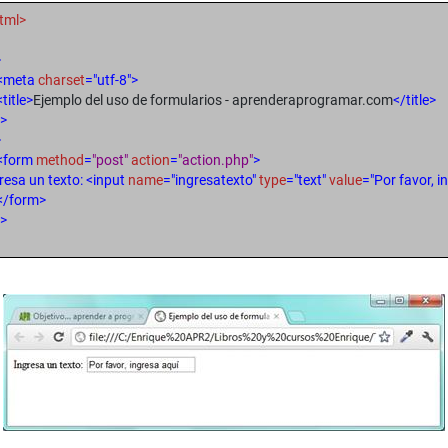
tml>
>
<meta
charset
="utf-8">
<title>
Ejemplo del uso de formularios - aprenderaprogramar.com
</title>
>
>
<form
method
=
"post"
action
=
"action.php"
>
resa un texto: <input
name
="ingresatexto"
type
="text"
value
="Por favor, i
</form>
>