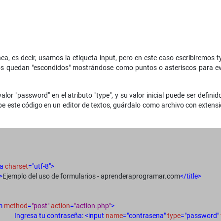
ínea, es decir, usamos la etiqueta input, pero en este caso escribiremos
dos quedan "escondidos" mostrándose como puntos o asteriscos para ev
or "password" en el atributo "type", y su valor inicial puede ser defin
ibe este código en un editor de textos, guárdalo como archivo con exten
ta
charset
="utf-8">
>
Ejemplo del uso de formularios - aprenderaprogramar.com
</title>
m
method
=
"post"
action
=
"action.php"
>
Ingresa tu contraseña: <input
name
="contrasena"
type
="password"