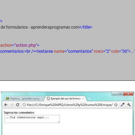
">
o de formularios - aprenderaprogramar.com
</title>
"
action
=
"action.php"
>
 comentarios:<br /><textarea
name
="comentarios"
rows
="2"
cols
="30">..