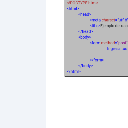
<!DOCTYPE html>
<html>
<head>
<meta
charset
="utf-8
<title>
Ejemplo del us
</head>
<body>
<form
method
=
"post
Ingresa tus
</form>
</body>
</html>