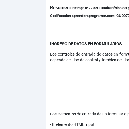
Resumen:
Detalles
Entrega nº22 del
Tutorial básico del
Codificación aprenderaprogramar.com: CU007
INGRESO DE DATOS EN FORMULARIOS
Los controles de entrada de datos en formul
depende del tipo de control y también del ti
Los elementos de entrada de un formulario p
- El elemento HTML input.