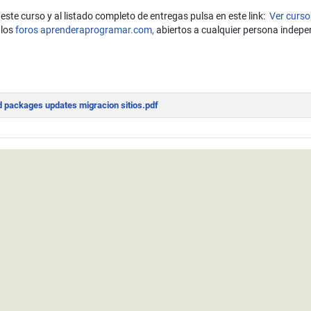
este curso y al listado completo de entregas pulsa en este link:
Ver curso
 los
foros aprenderaprogramar.com,
abiertos a cualquier persona indepe
.php en Joomla. Conocer la ruta absoluta del servidor. Ftp y base de dato
packages updates migracion sitios.pdf