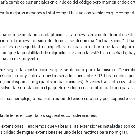
ficaría cambios sustanciales en el núcleo del código pero manteniendo cier
ficaría mejoras menores y total compatibilidad con versiones que comparte
imario o secundario la adaptación a la nueva versión de Joomla se d
tación a la nueva versión de Joomla se denomina “actualización”. Un
 parches de seguridad o pequeñas mejoras, mientras que las migrac
aunque la posibilidad de migración de Joomla esté bien diseñada, hay 
abajar en el proyecto.
ere seguir las instrucciones que se definan para la misma. General
scomprimir y subir a nuestro servidor mediante FTP. Los parches pod
ó joomlaspanish.org (packs actualizaciones). A veces tras actualizar J
 solventarse instalando el paquete de idioma español actualizado para la
so más complejo, a realizar tras un detenido estudio y por supuesto c
able tener en cuenta las siguientes consideraciones:
s extensiones. Tendremos que valorar si las extensiones instaladas son 
sibilidad de migrar extensiones es uno de los motivos para no migrar.