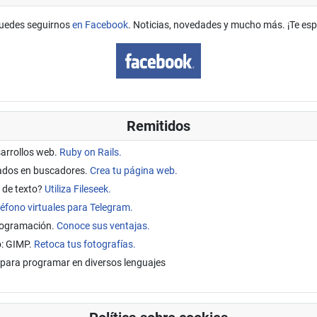
uedes seguirnos
en Facebook
. Noticias, novedades y mucho más. ¡Te es
Remitidos
sarrollos web.
Ruby on Rails.
tados en buscadores.
Crea tu página web.
 de texto?
Utiliza Fileseek.
éfono virtuales para Telegram.
programación.
Conoce sus ventajas.
o: GIMP.
Retoca tus fotografías.
para programar en diversos lenguajes