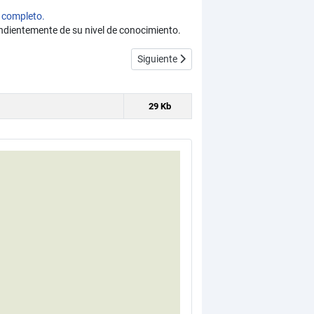
 completo.
ndientemente de su nivel de conocimiento.
s. (CU00457A)
Artículo siguiente: Final del curso tuto
Siguiente
29 Kb