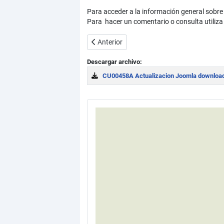
Para acceder a la información general sobre 
Para hacer un comentario o consulta utiliza
Artículo anterior: El archivo configuration
Anterior
Descargar archivo:
CU00458A Actualizacion Joomla download 
Download