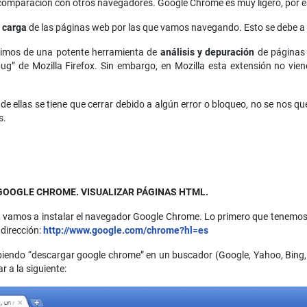
comparación con otros navegadores. Google Chrome es muy ligero, por es
e carga
de las páginas web por las que vamos navegando. Esto se debe a s
onimos de una potente herramienta de
análisis y depuración
de páginas 
ebug” de Mozilla Firefox. Sin embargo, en Mozilla esta extensión no vie
de ellas se tiene que cerrar debido a algún error o bloqueo, no se nos 
s.
GOOGLE CHROME. VISUALIZAR PÁGINAS HTML.
, vamos a instalar el navegador Google Chrome. Lo primero que tenemos 
 dirección:
http://www.google.com/chrome?hl=es
endo “descargar google chrome” en un buscador (Google, Yahoo, Bing, 
r a la siguiente: