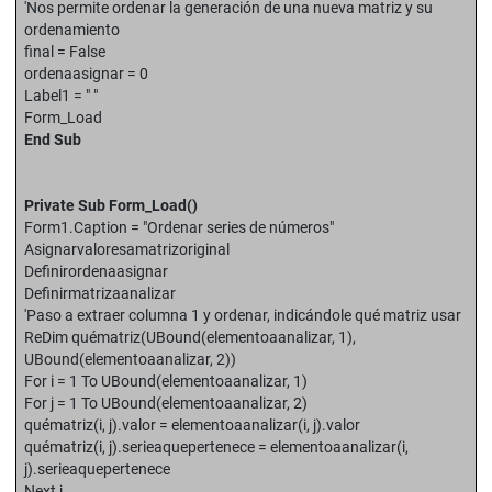
'Nos permite ordenar la generación de una nueva matriz y su
ordenamiento
final = False
ordenaasignar = 0
Label1 = " "
Form_Load
End Sub
Private Sub Form_Load()
Form1.Caption = "Ordenar series de números"
Asignarvaloresamatrizoriginal
Definirordenaasignar
Definirmatrizaanalizar
'Paso a extraer columna 1 y ordenar, indicándole qué matriz usar
ReDim quématriz(UBound(elementoaanalizar, 1),
UBound(elementoaanalizar, 2))
For i = 1 To UBound(elementoaanalizar, 1)
For j = 1 To UBound(elementoaanalizar, 2)
quématriz(i, j).valor = elementoaanalizar(i, j).valor
quématriz(i, j).serieaquepertenece = elementoaanalizar(i,
j).serieaquepertenece
Next j