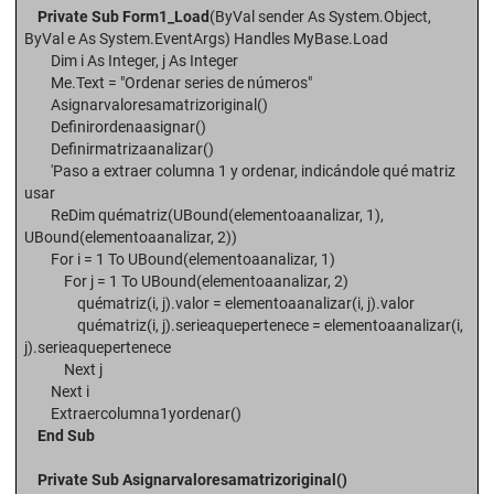
Private Sub Form1_Load
(ByVal sender As System.Object,
ByVal e As System.EventArgs) Handles MyBase.Load
Dim i As Integer, j As Integer
Me.Text = "Ordenar series de números"
Asignarvaloresamatrizoriginal()
Definirordenaasignar()
Definirmatrizaanalizar()
'Paso a extraer columna 1 y ordenar, indicándole qué matriz
usar
ReDim quématriz(UBound(elementoaanalizar, 1),
UBound(elementoaanalizar, 2))
For i = 1 To UBound(elementoaanalizar, 1)
For j = 1 To UBound(elementoaanalizar, 2)
quématriz(i, j).valor = elementoaanalizar(i, j).valor
quématriz(i, j).serieaquepertenece = elementoaanalizar(i,
j).serieaquepertenece
Next j
Next i
Extraercolumna1yordenar()
End Sub
Private Sub Asignarvaloresamatrizoriginal()