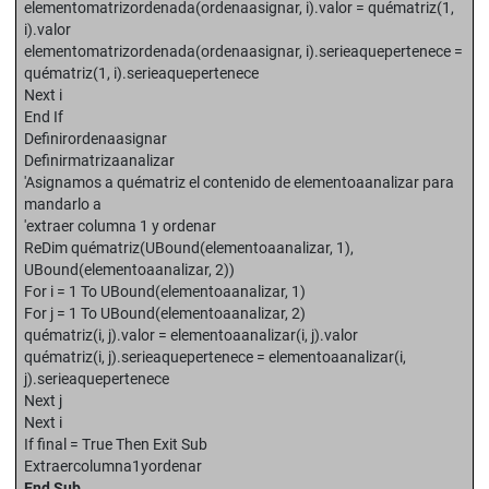
elementomatrizordenada(ordenaasignar, i).valor = quématriz(1,
i).valor
elementomatrizordenada(ordenaasignar, i).serieaquepertenece =
quématriz(1, i).serieaquepertenece
Next i
End If
Definirordenaasignar
Definirmatrizaanalizar
'Asignamos a quématriz el contenido de elementoaanalizar para
mandarlo a
'extraer columna 1 y ordenar
ReDim quématriz(UBound(elementoaanalizar, 1),
UBound(elementoaanalizar, 2))
For i = 1 To UBound(elementoaanalizar, 1)
For j = 1 To UBound(elementoaanalizar, 2)
quématriz(i, j).valor = elementoaanalizar(i, j).valor
quématriz(i, j).serieaquepertenece = elementoaanalizar(i,
j).serieaquepertenece
Next j
Next i
If final = True Then Exit Sub
Extraercolumna1yordenar
End Sub