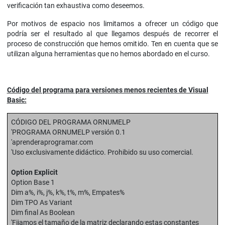
verificación tan exhaustiva como deseemos.
Por motivos de espacio nos limitamos a ofrecer un código que
podría ser el resultado al que llegamos después de recorrer el
proceso de construcción que hemos omitido. Ten en cuenta que se
utilizan alguna herramientas que no hemos abordado en el curso.
Código del programa para versiones menos recientes de Visual
Basic:
CÓDIGO DEL PROGRAMA ORNUMELP
'PROGRAMA ORNUMELP versión 0.1
'aprenderaprogramar.com
'Uso exclusivamente didáctico. Prohibido su uso comercial.
Option Explicit
Option Base 1
Dim a%, i%, j%, k%, t%, m%, Empates%
Dim TPO As Variant
Dim final As Boolean
'Fijamos el tamaño de la matriz declarando estas constantes