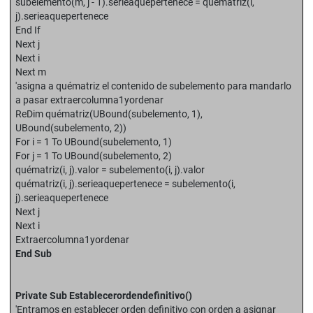
subelemento(m, j - 1).serieaquepertenece = quématriz(i,
j).serieaquepertenece
End If
Next j
Next i
Next m
'asigna a quématriz el contenido de subelemento para mandarlo
a pasar extraercolumna1yordenar
ReDim quématriz(UBound(subelemento, 1),
UBound(subelemento, 2))
For i = 1 To UBound(subelemento, 1)
For j = 1 To UBound(subelemento, 2)
quématriz(i, j).valor = subelemento(i, j).valor
quématriz(i, j).serieaquepertenece = subelemento(i,
j).serieaquepertenece
Next j
Next i
Extraercolumna1yordenar
End Sub
Private Sub Establecerordendefinitivo()
'Entramos en establecer orden definitivo con orden a asignar