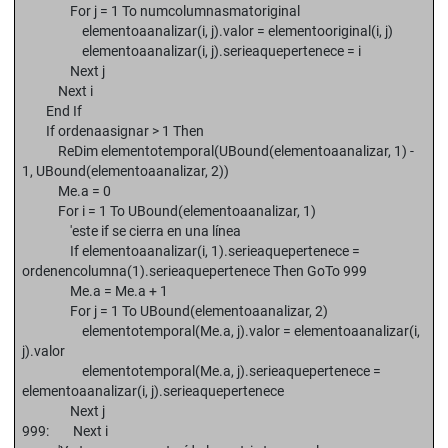
For j = 1 To numcolumnasmatoriginal
elementoaanalizar(i, j).valor = elementooriginal(i, j)
elementoaanalizar(i, j).serieaquepertenece = i
Next j
Next i
End If
If ordenaasignar > 1 Then
ReDim elementotemporal(UBound(elementoaanalizar, 1) -
1, UBound(elementoaanalizar, 2))
Me.a = 0
For i = 1 To UBound(elementoaanalizar, 1)
'este if se cierra en una línea
If elementoaanalizar(i, 1).serieaquepertenece =
ordenencolumna(1).serieaquepertenece Then GoTo 999
Me.a = Me.a + 1
For j = 1 To UBound(elementoaanalizar, 2)
elementotemporal(Me.a, j).valor = elementoaanalizar(i,
j).valor
elementotemporal(Me.a, j).serieaquepertenece =
elementoaanalizar(i, j).serieaquepertenece
Next j
999: Next i