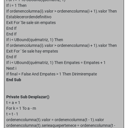
If i = 1 Then
If ordenencolumna(i).valor > ordenencolumna(i + 1).valor Then
Establecerordendefinitivo
Exit For 'Se sale sin empates
End If
End If
If i < UBound(quématriz, 1) Then
If ordenencolumna(i).valor > ordenencolumna(i + 1).valor Then
Exit For ' Se sale hay empates
End If
If i < UBound(quématriz, 1) Then Empates = Empates + 1
Next i
If final = False And Empates > 1 Then Dirimirempate
End Sub
Private Sub Desplazar()
t = a + 1
For k = 1 To a - m
t = t - 1
ordenencolumna(t).valor = ordenencolumna(t - 1).valor
ordenencolumna(t).serieaquepertenece = ordenencolumna(t -