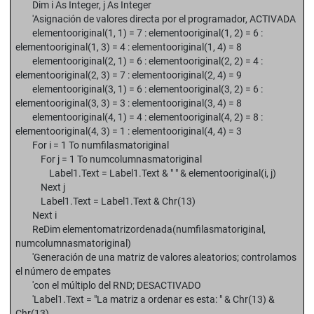
Dim i As Integer, j As Integer
'Asignación de valores directa por el programador, ACTIVADA
elementooriginal(1, 1) = 7 : elementooriginal(1, 2) = 6 :
elementooriginal(1, 3) = 4 : elementooriginal(1, 4) = 8
elementooriginal(2, 1) = 6 : elementooriginal(2, 2) = 4 :
elementooriginal(2, 3) = 7 : elementooriginal(2, 4) = 9
elementooriginal(3, 1) = 6 : elementooriginal(3, 2) = 6 :
elementooriginal(3, 3) = 3 : elementooriginal(3, 4) = 8
elementooriginal(4, 1) = 4 : elementooriginal(4, 2) = 8 :
elementooriginal(4, 3) = 1 : elementooriginal(4, 4) = 3
For i = 1 To numfilasmatoriginal
For j = 1 To numcolumnasmatoriginal
Label1.Text = Label1.Text & " " & elementooriginal(i, j)
Next j
Label1.Text = Label1.Text & Chr(13)
Next i
ReDim elementomatrizordenada(numfilasmatoriginal,
numcolumnasmatoriginal)
'Generación de una matriz de valores aleatorios; controlamos
el número de empates
'con el múltiplo del RND; DESACTIVADO
'Label1.Text = "La matriz a ordenar es esta: " & Chr(13) &
Chr(13)