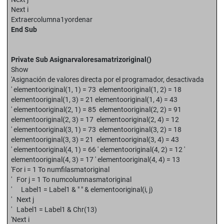
Next i
Extraercolumna1yordenar
End Sub
Private Sub Asignarvaloresamatrizoriginal()
Show
'Asignación de valores directa por el programador, desactivada
' elementooriginal(1, 1) = 73 elementooriginal(1, 2) = 18
elementooriginal(1, 3) = 21 elementooriginal(1, 4) = 43
' elementooriginal(2, 1) = 85 elementooriginal(2, 2) = 91
elementooriginal(2, 3) = 17 elementooriginal(2, 4) = 12
' elementooriginal(3, 1) = 73 elementooriginal(3, 2) = 18
elementooriginal(3, 3) = 21 elementooriginal(3, 4) = 43
' elementooriginal(4, 1) = 66 ' elementooriginal(4, 2) = 12 '
elementooriginal(4, 3) = 17 ' elementooriginal(4, 4) = 13
'For i = 1 To numfilasmatoriginal
' For j = 1 To numcolumnasmatoriginal
' Label1 = Label1 & " " & elementooriginal(i, j)
' Next j
' Label1 = Label1 & Chr(13)
'Next i