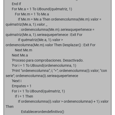
End If
For Me.a = 1 To UBound(quématriz, 1)
For Me.m = 1 To Me.a
If Me.m = Me.a Then ordenencolumna(Me.m).valor =
quématriz(Me.a, 1).valor _
: ordenencolumna(Me.m).serieaquepertenece =
quématriz(Me.a, 1).serieaquepertenece : Exit For
If quématriz(Me.a, 1).valor >
ordenencolumna(Me.m).valor Then Desplazar() : Exit For
Next Me.m
Next Me.a
'Proceso para comprobaciones. Desactivado.
'For i = 1 To UBound(ordenencolumna, 1)
'Print "ordenencolumna"; i; "="; ordenencolumna(i).valor; "con
serie"; ordenencolumna(i).serieaquepertenece
'Next i
Empates = 1
For i = 1 To UBound(quématriz, 1)
If i = 1 Then
If ordenencolumna(i).valor > ordenencolumna(i + 1).valor
Then
Establecerordendefinitivo()