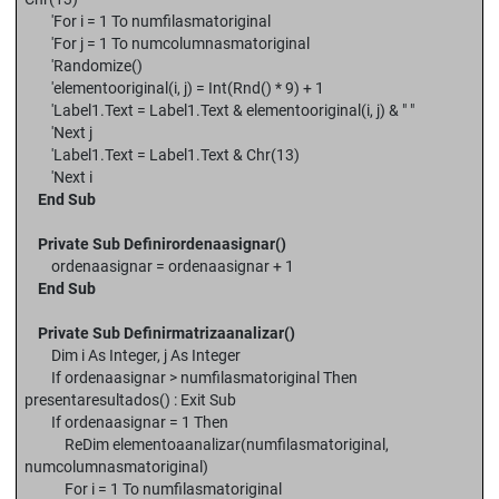
'For i = 1 To numfilasmatoriginal
'For j = 1 To numcolumnasmatoriginal
'Randomize()
'elementooriginal(i, j) = Int(Rnd() * 9) + 1
'Label1.Text = Label1.Text & elementooriginal(i, j) & " "
'Next j
'Label1.Text = Label1.Text & Chr(13)
'Next i
End Sub
Private Sub Definirordenaasignar()
ordenaasignar = ordenaasignar + 1
End Sub
Private Sub Definirmatrizaanalizar()
Dim i As Integer, j As Integer
If ordenaasignar > numfilasmatoriginal Then
presentaresultados() : Exit Sub
If ordenaasignar = 1 Then
ReDim elementoaanalizar(numfilasmatoriginal,
numcolumnasmatoriginal)
For i = 1 To numfilasmatoriginal