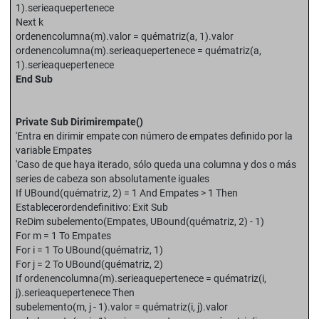
1).serieaquepertenece
Next k
ordenencolumna(m).valor = quématriz(a, 1).valor
ordenencolumna(m).serieaquepertenece = quématriz(a,
1).serieaquepertenece
End Sub
Private Sub Dirimirempate()
'Entra en dirimir empate con número de empates definido por la
variable Empates
'Caso de que haya iterado, sólo queda una columna y dos o más
series de cabeza son absolutamente iguales
If UBound(quématriz, 2) = 1 And Empates > 1 Then
Establecerordendefinitivo: Exit Sub
ReDim subelemento(Empates, UBound(quématriz, 2) - 1)
For m = 1 To Empates
For i = 1 To UBound(quématriz, 1)
For j = 2 To UBound(quématriz, 2)
If ordenencolumna(m).serieaquepertenece = quématriz(i,
j).serieaquepertenece Then
subelemento(m, j - 1).valor = quématriz(i, j).valor