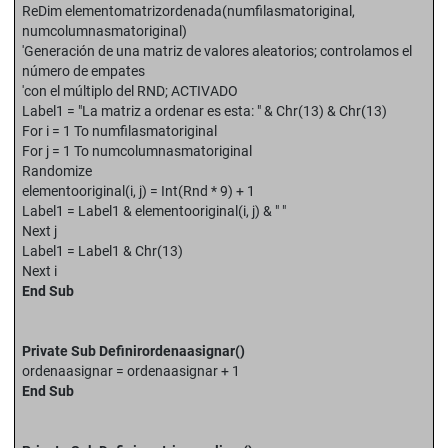
ReDim elementomatrizordenada(numfilasmatoriginal,
numcolumnasmatoriginal)
'Generación de una matriz de valores aleatorios; controlamos el
número de empates
'con el múltiplo del RND; ACTIVADO
Label1 = "La matriz a ordenar es esta: " & Chr(13) & Chr(13)
For i = 1 To numfilasmatoriginal
For j = 1 To numcolumnasmatoriginal
Randomize
elementooriginal(i, j) = Int(Rnd * 9) + 1
Label1 = Label1 & elementooriginal(i, j) & " "
Next j
Label1 = Label1 & Chr(13)
Next i
End Sub
Private Sub Definirordenaasignar()
ordenaasignar = ordenaasignar + 1
End Sub