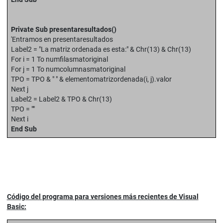
Private Sub presentaresultados()
'Entramos en presentaresultados
Label2 = "La matriz ordenada es esta:" & Chr(13) & Chr(13)
For i = 1 To numfilasmatoriginal
For j = 1 To numcolumnasmatoriginal
TPO = TPO & " " & elementomatrizordenada(i, j).valor
Next j
Label2 = Label2 & TPO & Chr(13)
TPO = ""
Next i
End Sub
Código del programa para versiones más recientes de Visual
Basic: