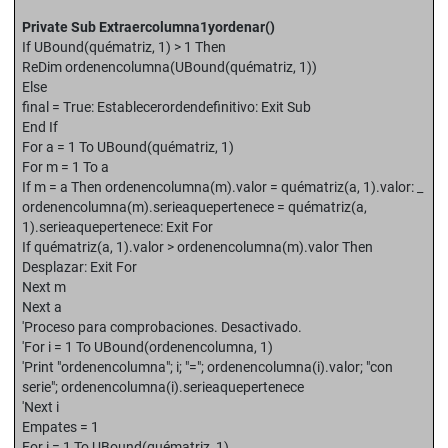
Private Sub Extraercolumna1yordenar()
If UBound(quématriz, 1) > 1 Then
ReDim ordenencolumna(UBound(quématriz, 1))
Else
final = True: Establecerordendefinitivo: Exit Sub
End If
For a = 1 To UBound(quématriz, 1)
For m = 1 To a
If m = a Then ordenencolumna(m).valor = quématriz(a, 1).valor: _
ordenencolumna(m).serieaquepertenece = quématriz(a,
1).serieaquepertenece: Exit For
If quématriz(a, 1).valor > ordenencolumna(m).valor Then
Desplazar: Exit For
Next m
Next a
'Proceso para comprobaciones. Desactivado.
'For i = 1 To UBound(ordenencolumna, 1)
'Print "ordenencolumna"; i; "="; ordenencolumna(i).valor; "con
serie"; ordenencolumna(i).serieaquepertenece
'Next i
Empates = 1
For i = 1 To UBound(quématriz, 1)