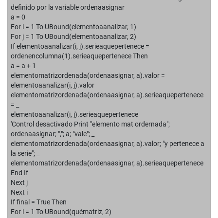
definido por la variable ordenaasignar
a = 0
For i = 1 To UBound(elementoaanalizar, 1)
For j = 1 To UBound(elementoaanalizar, 2)
If elementoaanalizar(i, j).serieaquepertenece =
ordenencolumna(1).serieaquepertenece Then
a = a + 1
elementomatrizordenada(ordenaasignar, a).valor =
elementoaanalizar(i, j).valor
elementomatrizordenada(ordenaasignar, a).serieaquepertenece
= _
elementoaanalizar(i, j).serieaquepertenece
'Control desactivado Print "elemento mat ordernada";
ordenaasignar; ","; a; "vale"; _
elementomatrizordenada(ordenaasignar, a).valor; "y pertenece a
la serie"; _
elementomatrizordenada(ordenaasignar, a).serieaquepertenece
End If
Next j
Next i
If final = True Then
For i = 1 To UBound(quématriz, 2)