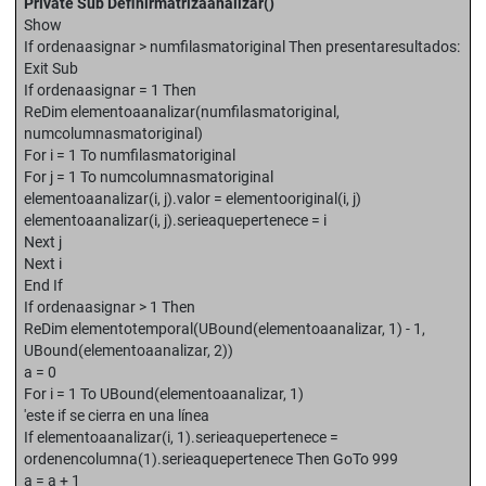
Private Sub Definirmatrizaanalizar()
Show
If ordenaasignar > numfilasmatoriginal Then presentaresultados:
Exit Sub
If ordenaasignar = 1 Then
ReDim elementoaanalizar(numfilasmatoriginal,
numcolumnasmatoriginal)
For i = 1 To numfilasmatoriginal
For j = 1 To numcolumnasmatoriginal
elementoaanalizar(i, j).valor = elementooriginal(i, j)
elementoaanalizar(i, j).serieaquepertenece = i
Next j
Next i
End If
If ordenaasignar > 1 Then
ReDim elementotemporal(UBound(elementoaanalizar, 1) - 1,
UBound(elementoaanalizar, 2))
a = 0
For i = 1 To UBound(elementoaanalizar, 1)
'este if se cierra en una línea
If elementoaanalizar(i, 1).serieaquepertenece =
ordenencolumna(1).serieaquepertenece Then GoTo 999
a = a + 1