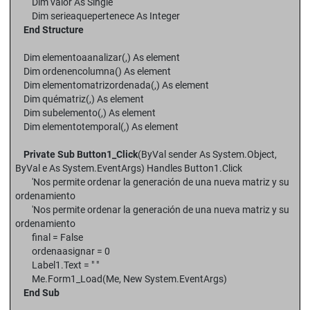
Dim valor As Single
Dim serieaquepertenece As Integer
End Structure
Dim elementoaanalizar(,) As element
Dim ordenencolumna() As element
Dim elementomatrizordenada(,) As element
Dim quématriz(,) As element
Dim subelemento(,) As element
Dim elementotemporal(,) As element
Private Sub Button1_Click
(ByVal sender As System.Object,
ByVal e As System.EventArgs) Handles Button1.Click
'Nos permite ordenar la generación de una nueva matriz y su
ordenamiento
'Nos permite ordenar la generación de una nueva matriz y su
ordenamiento
final = False
ordenaasignar = 0
Label1.Text = " "
Me.Form1_Load(Me, New System.EventArgs)
End Sub