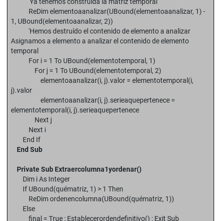
'Ya tenemos construída la matriz temporal
ReDim elementoaanalizar(UBound(elementoaanalizar, 1) -
1, UBound(elementoaanalizar, 2))
'Hemos destruído el contenido de elemento a analizar
Asignamos a elemento a analizar el contenido de elemento
temporal
For i = 1 To UBound(elementotemporal, 1)
For j = 1 To UBound(elementotemporal, 2)
elementoaanalizar(i, j).valor = elementotemporal(i,
j).valor
elementoaanalizar(i, j).serieaquepertenece =
elementotemporal(i, j).serieaquepertenece
Next j
Next i
End If
End Sub
Private Sub Extraercolumna1yordenar()
Dim i As Integer
If UBound(quématriz, 1) > 1 Then
ReDim ordenencolumna(UBound(quématriz, 1))
Else
final = True : Establecerordendefinitivo() : Exit Sub