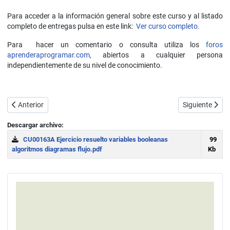
Para acceder a la información general sobre este curso y al listado
completo de entregas pulsa en este link:
Ver curso completo.
Para hacer un comentario o consulta utiliza los
foros
aprenderaprogramar.com,
abiertos a cualquier persona
independientemente de su nivel de conocimiento.
Artículo anterior: Definición y utilidad de los interruptores. Control d
Artículo sigui
Anterior
Siguiente
Descargar archivo:
CU00163A Ejercicio resuelto variables booleanas
99
algoritmos diagramas flujo.pdf
Kb
Download