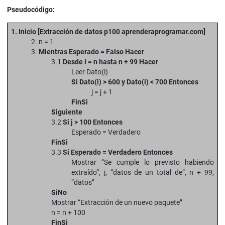
Pseudocódigo:
1. Inicio [Extracción de datos p100 aprenderaprogramar.com]
2. n = 1
3.
Mientras Esperado = Falso Hacer
3.1
Desde i = n hasta n + 99 Hacer
Leer Dato(i)
Si Dato(i) > 600 y Dato(i) < 700 Entonces
j = j + 1
FinSi
Siguiente
3.2
Si j > 100 Entonces
Esperado = Verdadero
FinSi
3.3
Si Esperado = Verdadero Entonces
Mostrar “Se cumple lo previsto habiendo
extraído”, j, “datos de un total de”, n + 99,
“datos”
SiNo
Mostrar “Extracción de un nuevo paquete”
n = n + 100
FinSi