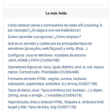
Lo más leído
Cómo obtener claves o contraseñas de redes wifi (cracking "a
por naranjas") ¿Es segura una red inalámbrica?
Quiero aprender a programar: ¿Cómo empiezo?
Qué es un servidor y cuáles son los principales tipos de
servidores (proxy,dns, web,ftp,pop3 y smtp, dhcp...).
Configurar Java en Windows. Variables de entorno
JAVA_HOME y PATH (CU00610B)
Operadores lógicos en Java. Igual, distinto, and, or, not, mayor,
menor. Cortocircuito. Prioridades (CU00634B)
Formatos de texto HTML: negrita, cursiva, tachado,
subrayado, superíndice, subíndice. b y strong (CU00713B)
Tipos de datos Java. Tipos primitivos (int, boolean...) y objeto
(String, array o arreglo...) Variables (CU00621B)
Hipervínculos, links o enlaces HTML. Etiqueta a. Atributos href,
target y title. Tipos de links. img (CU00717B)