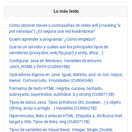
Lo más leído
Cómo obtener claves o contraseñas de redes wifi (cracking "a
por naranjas") ¿Es segura una red inalámbrica?
Quiero aprender a programar: ¿Cómo empiezo?
Qué es un servidor y cuáles son los principales tipos de
servidores (proxy,dns, web,ftp,pop3 y smtp, dhcp...).
Configurar Java en Windows. Variables de entorno
JAVA_HOME y PATH (CU00610B)
Operadores lógicos en Java. Igual, distinto, and, or, not, mayor,
menor. Cortocircuito. Prioridades (CU00634B)
Formatos de texto HTML: negrita, cursiva, tachado,
subrayado, superíndice, subíndice. b y strong (CU00713B)
Tipos de datos Java. Tipos primitivos (int, boolean...) y objeto
(String, array o arreglo...) Variables (CU00621B)
Hipervínculos, links o enlaces HTML. Etiqueta a. Atributos href,
target y title. Tipos de links. img (CU00717B)
Tipos de variables en Visual Basic. Integer, Single, Double,