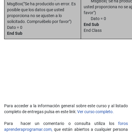
MsgBox("Se ha producido 
MsgBox("Se ha producido un error. Es
usted proporciona no se aj
posible que los datos que usted
favor")
proporciona no se ajusten a lo
Dato = 0
solicitado. Compruébelo por favor")
End Sub
Dato = 0
End Class
End Sub
Para acceder a la información general sobre este curso y al listado
completo de entregas pulsa en este link:
Ver curso completo.
Para hacer un comentario o consulta utiliza los
foros
aprenderaprogramar.com,
que están abiertos a cualquier persona