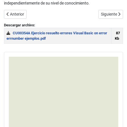
independientemente de su nivel de conocimiento.
Artículo anterior: Errores Visual Basic. On Error Resume Next, GoTo. 
Artículo sigui
Anterior
Siguiente
Descargar archivo:
CU00354A Ejercicio resuelto errores Visual Basic on error
87
errnumber ejemplos.pdf
Kb
Download