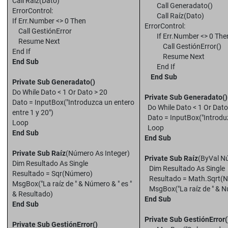
Call Raíz(Dato)
Call Generadato()
ErrorControl:
Call Raíz(Dato)
If Err.Number <> 0 Then
ErrorControl:
Call GestiónError
If Err.Number <> 0 The
Resume Next
Call GestiónError()
End If
Resume Next
End Sub
End If
End Sub
Private Sub Generadato()
Do While Dato < 1 Or Dato > 20
Private Sub Generadato()
Dato = InputBox("Introduzca un entero
Do While Dato < 1 Or Dato
entre 1 y 20")
Dato = InputBox("Introduz
Loop
Loop
End Sub
End Sub
Private Sub Raíz
(Número As Integer)
Private Sub Raíz
(ByVal Nú
Dim Resultado As Single
Dim Resultado As Single
Resultado = Sqr(Número)
Resultado = Math.Sqrt(
MsgBox("La raíz de " & Número & " es "
MsgBox("La raíz de " & Nú
& Resultado)
End Sub
End Sub
Private Sub GestiónError(
Private Sub GestiónError()