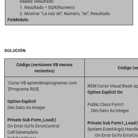
Reales: Resultado
1. Resultado = SQR(Numero)
2. Mostrar “La raíz de”, Numero, “es”, Resultado
FinMódulo
SOLUCIÓN
Código (versiones VB menos
Código (v
recientes)
‘Curso VB aprenderaprogramar.com
REM Curso Visual Basic 
‘[Programa R03]
Option Explicit On
Option Explicit
Public Class Form1
Dim Dato As Integer
Dim Dato As Integer
Private Sub Form_Load()
Private Sub Form1_Load
(
On Error GoTo ErrorControl
System.EventArgs) Handl
Call Generadato
On Error GoTo ErrorCon