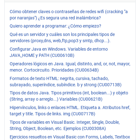
Cómo obtener claves o contraseñas de redes wifi (cracking "a
por naranjas") ¿Es segura una red inalámbrica?
Quiero aprender a programar: ¿Cómo empiezo?
Qué es un servidor y cuáles son los principales tipos de
servidores (proxy,dns, web,ftp,pop3 y smtp, dhcp...).
Configurar Java en Windows. Variables de entorno
JAVA_HOME y PATH (CU00610B)
Operadores lógicos en Java. Igual, distinto, and, or, not, mayor,
menor. Cortocircuito. Prioridades (CU00634B)
Formatos de texto HTML: negrita, cursiva, tachado,
subrayado, superíndice, subíndice. b y strong (CU00713B)
Tipos de datos Java. Tipos primitivos (int, boolean...) y objeto
(String, array o arreglo...) Variables (CU00621B)
Hipervínculos, links o enlaces HTML. Etiqueta a. Atributos href,
target y title. Tipos de links. img (CU00717B)
Tipos de variables en Visual Basic. Integer, Single, Double,
String, Object, Boolean, etc. Ejemplos (CU00308A)
Ejercicios resueltos en Visual Basic con Forms, Labels, Textbox