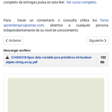
completo de entregas pulsa en este link:
Ver curso completo.
Para hacer un comentario o consulta utiliza los
foros
aprenderaprogramar.com,
abiertos a cualquier persona
independientemente de su nivel de conocimiento.
Artículo anterior: Visualizar clases y crear objetos Java con BlueJ. 
Artículo siguie
Anterior
Siguiente
Descargar archivo:
CU00621B tipos dato variable java primitivos int boolean
102
objeto string array.pdf
Kb
Download