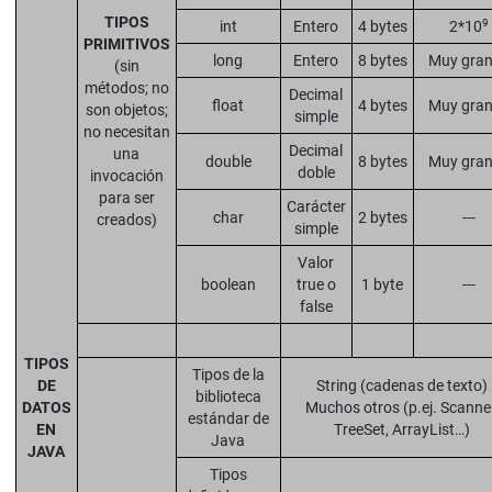
TIPOS
9
int
Entero
4 bytes
2*10
PRIMITIVOS
long
Entero
8 bytes
Muy gra
(sin
métodos; no
Decimal
float
4 bytes
Muy gra
son objetos;
simple
no necesitan
Decimal
una
double
8 bytes
Muy gra
doble
invocación
para ser
Carácter
char
2 bytes
---
creados)
simple
Valor
boolean
true o
1 byte
---
false
TIPOS
Tipos de la
DE
String (cadenas de texto)
biblioteca
DATOS
Muchos otros (p.ej. Scanner
estándar de
EN
TreeSet, ArrayList…)
Java
JAVA
Tipos