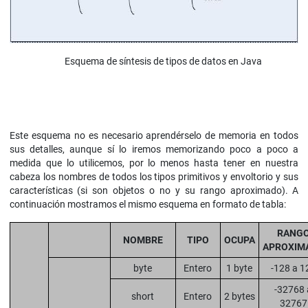
Esquema de síntesis de tipos de datos en Java
Este esquema no es necesario aprendérselo de memoria en todos
sus detalles, aunque sí lo iremos memorizando poco a poco a
medida que lo utilicemos, por lo menos hasta tener en nuestra
cabeza los nombres de todos los tipos primitivos y envoltorio y sus
características (si son objetos o no y su rango aproximado). A
continuación mostramos el mismo esquema en formato de tabla:
RANG
NOMBRE
TIPO
OCUPA
APROXIM
byte
Entero
1 byte
-128 a 1
-32768 
short
Entero
2 bytes
32767