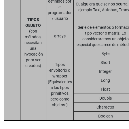
definidos por
Cualquiera que se nos ocurra,
el
ejemplo Taxi, Autobus, Tranv
programador
/ usuario
TIPOS
OBJETO
Serie de elementos o formac
(con
tipo vector o matriz. Lo
arrays
métodos,
consideraremos un objeto
necesitan
especial que carece de métod
una
Byte
invocación
para ser
Short
Tipos
creados)
envoltorio o
Integer
wrapper
Long
(Equivalentes
a los tipos
Float
primitivos
Double
pero como
objetos.)
Character
Boolean