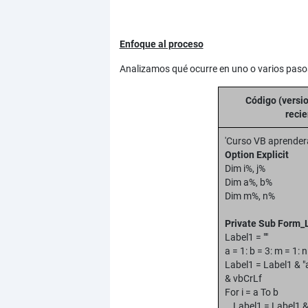
Enfoque al proceso
Analizamos qué ocurre en uno o varios pasos
Código (versi
recie
'Curso VB aprende
Option Explicit
Dim i%, j%
Dim a%, b%
Dim m%, n%
Private Sub Form_
Label1 = ""
a = 1: b = 3: m = 1: n
Label1 = Label1 & "a
& vbCrLf
For i = a To b
Label1 = Label1 & "