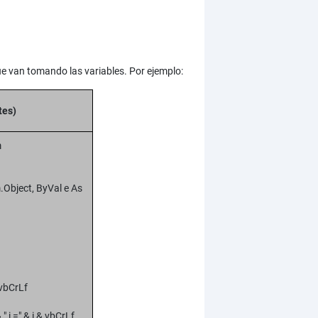
ue van tomando las variables. Por ejemplo:
tes)
m
.Object, ByVal e As
 vbCrLf
" i =" & i & vbCrLf