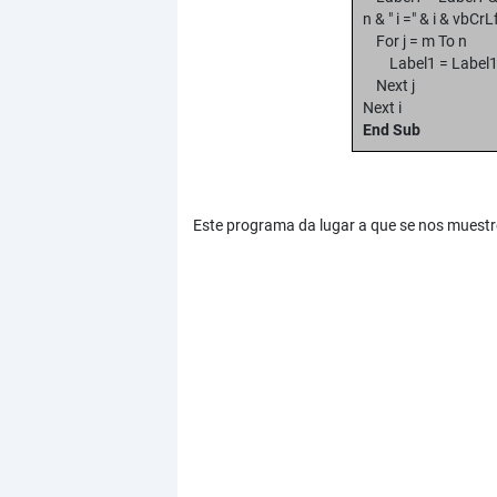
n & " i =" & i & vbCrL
For j = m To n
Label1 = Label1 & 
Next j
Next i
End Sub
Este programa da lugar a que se nos muestre