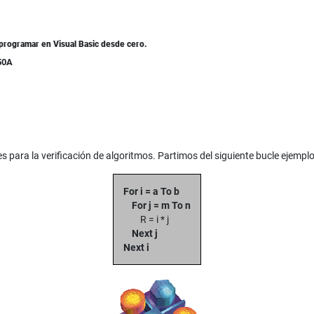
programar en Visual Basic desde cero.
50A
 para la verificación de algoritmos. Partimos del siguiente bucle ejemplo
For i = a To b
For j = m To n
R = i * j
Next j
Next i