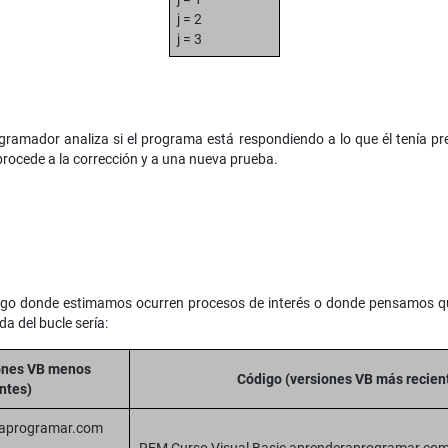
j = 2
j = 3
rogramador analiza si el programa está respondiendo a lo que él tenía pr
procede a la corrección y a una nueva prueba.
go donde estimamos ocurren procesos de interés o donde pensamos qu
a del bucle sería:
ones VB menos
Código (versiones VB más recien
ntes)
raprogramar.com