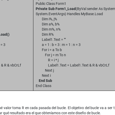
Public Class Form1
Private Sub Form1_Load
(ByVal sender As System
System.EventArgs) Handles MyBase.Load
Dim i%, j%
Dim a%, b%
Dim m%, n%
Load()
Dim R%
Label1.Text = ""
 = 3
a = 1 : b = 3 : m = 1 : n = 3
For i = a To b
For j = m To n
R = i * j
& R & vbCrLf
Label1.Text = Label1.Text & R & vbCrLf
Next j
Next i
End Sub
End Class
 valor toma R en cada pasada del bucle. El objetivo del bucle va a ser tr
 qué resultado era el que obteníamos con este diseño de bucle.