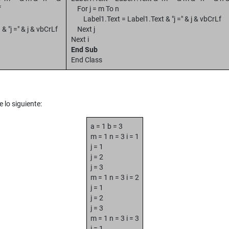
f
For j = m To n
Label1.Text = Label1.Text & "j =" & j & vbCrLf
"j =" & j & vbCrLf
Next j
Next i
End Sub
End Class
 lo siguiente:
a = 1 b = 3
m = 1 n = 3 i = 1
j = 1
j = 2
j = 3
m = 1 n = 3 i = 2
j = 1
j = 2
j = 3
m = 1 n = 3 i = 3
j = 1