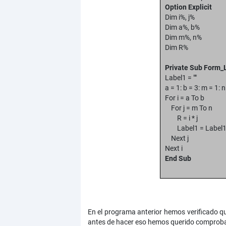
Option Explicit
Dim i%, j%
Dim a%, b%
Dim m%, n%
Dim R%
Private Sub Form_
Label1 = ""
a = 1: b = 3: m = 1: n
For i = a To b
For j = m To n
R = i * j
Label1 = Label1 
Next j
Next i
End Sub
En el programa anterior hemos verificado qué
antes de hacer eso hemos querido comprobar