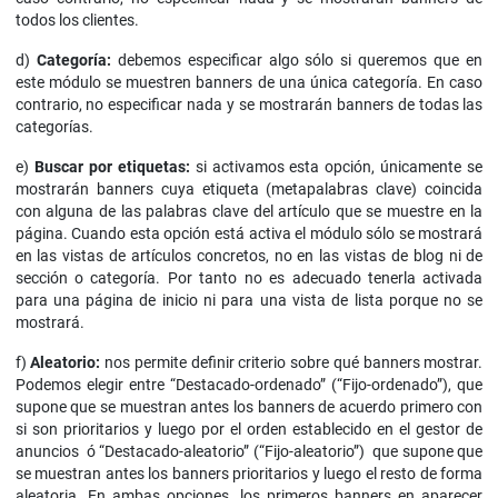
todos los clientes.
d)
Categoría:
debemos especificar algo sólo si queremos que en
este módulo se muestren banners de una única categoría. En caso
contrario, no especificar nada y se mostrarán banners de todas las
categorías.
e)
Buscar por etiquetas:
si activamos esta opción, únicamente se
mostrarán banners cuya etiqueta (metapalabras clave) coincida
con alguna de las palabras clave del artículo que se muestre en la
página. Cuando esta opción está activa el módulo sólo se mostrará
en las vistas de artículos concretos, no en las vistas de blog ni de
sección o categoría. Por tanto no es adecuado tenerla activada
para una página de inicio ni para una vista de lista porque no se
mostrará.
f)
Aleatorio:
nos permite definir criterio sobre qué banners mostrar.
Podemos elegir entre “Destacado-ordenado” (“Fijo-ordenado”), que
supone que se muestran antes los banners de acuerdo primero con
si son prioritarios y luego por el orden establecido en el gestor de
anuncios ó “Destacado-aleatorio” (“Fijo-aleatorio”) que supone que
se muestran antes los banners prioritarios y luego el resto de forma
aleatoria. En ambas opciones, los primeros banners en aparecer