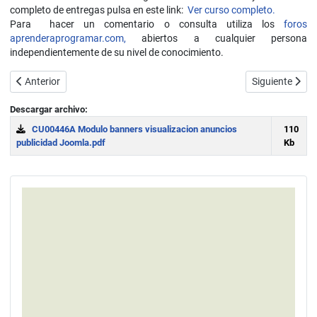
completo de entregas pulsa en este link:
Ver curso completo.
Para hacer un comentario o consulta utiliza los
foros
aprenderaprogramar.com,
abiertos a cualquier persona
independientemente de su nivel de conocimiento.
Artículo anterior: Clientes, banners, gestión anuncios publicidad Jo
Artículo sigui
Anterior
Siguiente
Descargar archivo:
CU00446A Modulo banners visualizacion anuncios
110
publicidad Joomla.pdf
Kb
Download