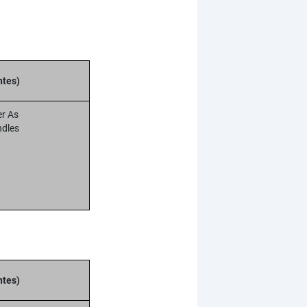
ntes)
er As
ndles
ntes)