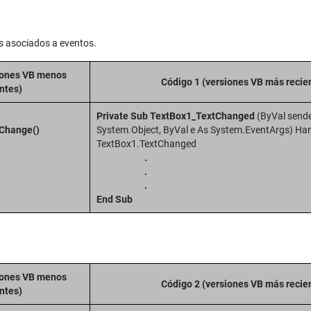
 asociados a eventos.
iones VB menos
Código 1 (versiones VB más recie
ntes)
Private Sub TextBox1_TextChanged
(ByVal send
_Change()
System.Object, ByVal e As System.EventArgs) Ha
TextBox1.TextChanged
.
.
.
End Sub
iones VB menos
Código 2 (versiones VB más recie
ntes)