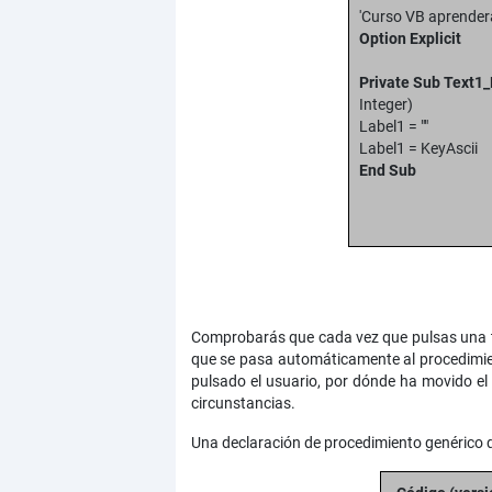
'Curso VB aprende
Option Explicit
Private Sub Text1
Integer)
Label1 = ""
Label1 = Ke
End
Comprobarás que cada vez que pulsas una tec
que se pasa automáticamente al procedimien
pulsado el usuario, por dónde ha movido el 
circunstancias.
Una declaración de procedimiento genérico q