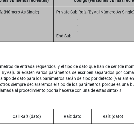
iones VB menos recientes)
Código (versiones VB más recie
íz (Número As Single)
Private Sub Raíz (ByVal Número As Single
.
.
.
.
End Sub
rámetros de entrada requeridos, y el tipo de dato que han de ser (de m
a ByVal). Si existen varios parámetros se escriben separados por coma
ca tipo de dato para los parámetros serán del tipo por defecto (Variant e
sotros siempre declararemos el tipo de los parámetros porque es una 
llamada al procedimiento podría hacerse con una de estas sintaxis:
Call Raíz (dato)
Raíz dato
Raíz (dato)