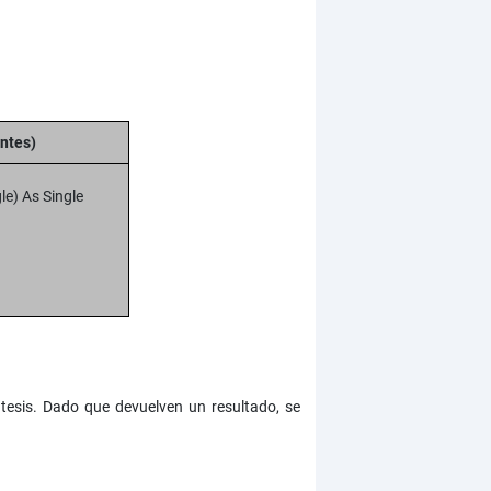
ntes)
le) As Single
tesis. Dado que devuelven un resultado, se