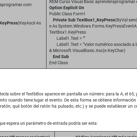
REM Curso Visual Basic aprenderaprogramar
raprogramar.com
Option Explicit On
Public Class Form1
Private Sub TextBox1_KeyPress
(ByVal send
_KeyPress
(KeyAscii As
e As System.Windows.Forms.KeyPressEventA
TextBox1.KeyPress
Label1.Text = ""
yAscii
Label1.Text = "Valor numérico asociado a la 
 Sub
& Microsoft.VisualBasic.Asc(e.KeyChar)
End Sub
End Class
la sobre el TextbBox aparece en pantalla un número: para la A, el 65, y
to cuando tiene lugar el evento. De esta forma se obtiene información ú
ratón, qué botón del ratón ha pulsado, etc.) y se puede establecer un 
ue espera un parámetro de entrada podría ser esta: