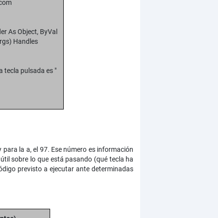
.com
er As Object, ByVal
rgs) Handles
tecla pulsada es "
 para la a, el 97. Ese número es información
til sobre lo que está pasando (qué tecla ha
código previsto a ejecutar ante determinadas