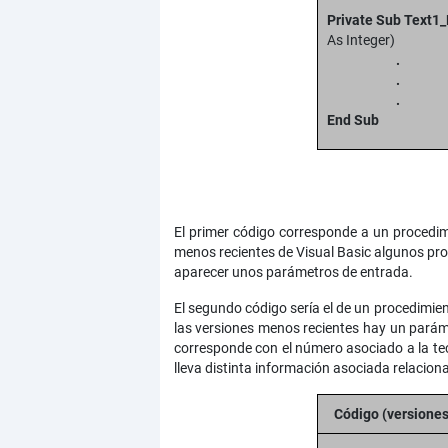
Private Sub Text1
As Integer)
.
.
.
End Sub
El primer código corresponde a un procedim
menos recientes de Visual Basic algunos pr
aparecer unos parámetros de entrada.
El segundo código sería el de un procedimie
las versiones menos recientes hay un paráme
corresponde con el número asociado a la tec
lleva distinta información asociada relacion
Código (versione