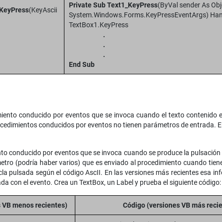
Private Sub Text1_KeyPress
(ByVal sender As Obj
_KeyPress
(KeyAscii
System.Windows.Forms.KeyPressEventArgs) Han
TextBox1.KeyPress
.
.
.
End Sub
iento conducido por eventos que se invoca cuando el texto contenido e
ocedimientos conducidos por eventos no tienen parámetros de entrada. En
nto conducido por eventos que se invoca cuando se produce la pulsación d
tro (podría haber varios) que es enviado al procedimiento cuando tiene l
la pulsada según el código AscII. En las versiones más recientes esa in
ada con el evento. Crea un TextBox, un Label y prueba el siguiente código:
s VB menos recientes)
Código (versiones VB más reci