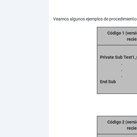
Veamos algunos ejemplos de procedimientos
Código 1 (vers
recie
Private Sub Text1
.
.
.
End Sub
Código 2 (vers
recie