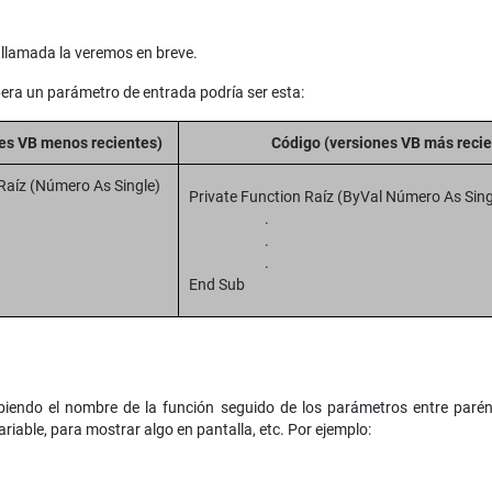
 llamada la veremos en breve.
era un parámetro de entrada podría ser esta:
es VB menos recientes)
Código (versiones VB más recie
Raíz (Número As Single)
Private Function Raíz (ByVal Número As Sing
.
.
.
.
End Sub
ibiendo el nombre de la función seguido de los parámetros entre parén
variable, para mostrar algo en pantalla, etc. Por ejemplo: