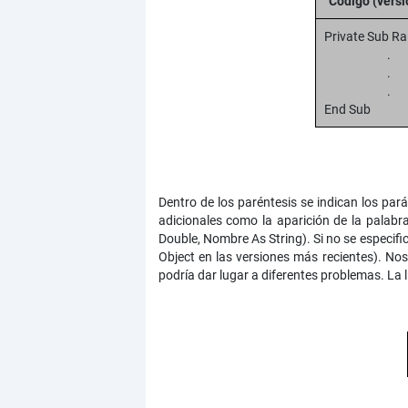
Código (vers
Private Sub Ra
.
.
End Sub
Dentro de los paréntesis se indican los pa
adicionales como la aparición de la palabr
Double, Nombre As String). Si no se especifi
Object en las versiones más recientes). No
podría dar lugar a diferentes problemas. La 