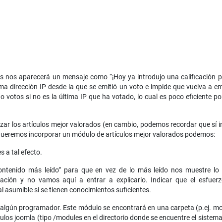
s nos aparecerá un mensaje como “¡Hoy ya introdujo una calificación par
ima dirección IP desde la que se emitió un voto e impide que vuelva a e
 votos si no es la última IP que ha votado, lo cual es poco eficiente po
zar los artículos mejor valorados (en cambio, podemos recordar que sí i
queremos incorporar un módulo de artículos mejor valorados podemos:
 a tal efecto.
ntenido más leído” para que en vez de lo más leído nos muestre lo
ación y no vamos aquí a entrar a explicarlo. Indicar que el esfue
l asumible si se tienen conocimientos suficientes.
 algún programador. Este módulo se encontrará en una carpeta (p.ej. m
ulos joomla (tipo /modules en el directorio donde se encuentre el sistem