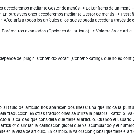
es accederemos mediante Gestor de menús --> Editar ítems de un menú --
ar. En otras versiones accederemos mediante Gestor de menús --> Pestaña
ar Afectaría a todos los artículos a los que se pueda acceder a través de
, Parámetros avanzados (Opciones del artículo) --> Valoración de artícu
 depende del plugin “Contenido-Votar” (Content-Rating), que no es config
 al título del artículo nos aparecen dos líneas: una que indica la puntu
a traducción; en otras traducciones se utiliza la palabra “Ratio” o “Val
pecto a la calidad que considera que tiene el artículo. Cuando el usuar
te artículo” o similar, la calificación global que va acumulando y el númer
te en la vista de artículo. En cambio, la valoración global que tiene el art