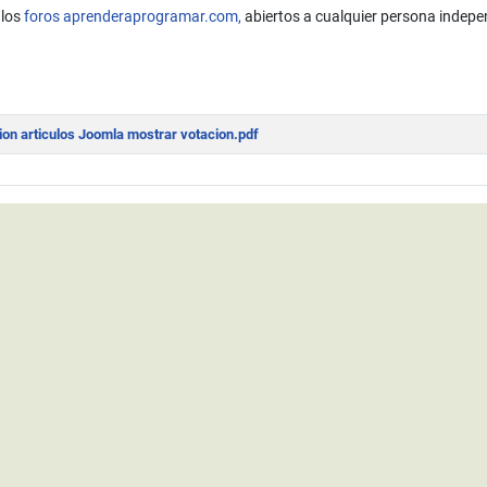
 los
foros aprenderaprogramar.com,
abiertos a cualquier persona indepe
to a código de programación en artículos Joomla. Saltos de línea. Ejempl
on articulos Joomla mostrar votacion.pdf