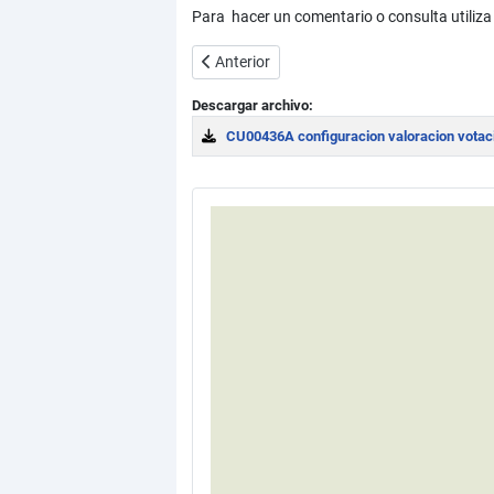
Para hacer un comentario o consulta utiliza
Artículo anterior: Plugin Geshi: dar forma
Anterior
Descargar archivo:
CU00436A configuracion valoracion votaci
Download