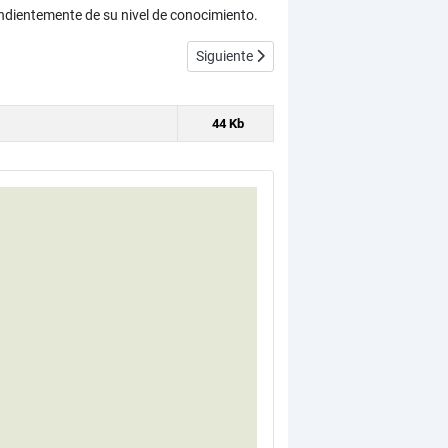
ndientemente de su nivel de conocimiento.
o (CU00435A)
Artículo siguiente: Gestión de artículos 
Siguiente
44 Kb