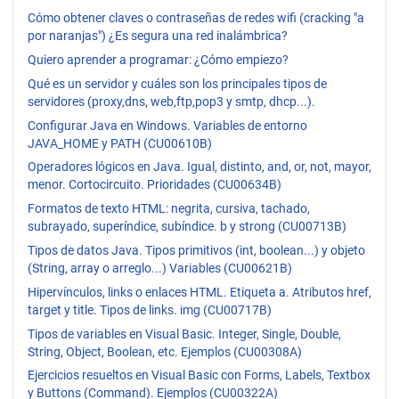
Cómo obtener claves o contraseñas de redes wifi (cracking "a
por naranjas") ¿Es segura una red inalámbrica?
Quiero aprender a programar: ¿Cómo empiezo?
Qué es un servidor y cuáles son los principales tipos de
servidores (proxy,dns, web,ftp,pop3 y smtp, dhcp...).
Configurar Java en Windows. Variables de entorno
JAVA_HOME y PATH (CU00610B)
Operadores lógicos en Java. Igual, distinto, and, or, not, mayor,
menor. Cortocircuito. Prioridades (CU00634B)
Formatos de texto HTML: negrita, cursiva, tachado,
subrayado, superíndice, subíndice. b y strong (CU00713B)
Tipos de datos Java. Tipos primitivos (int, boolean...) y objeto
(String, array o arreglo...) Variables (CU00621B)
Hipervínculos, links o enlaces HTML. Etiqueta a. Atributos href,
target y title. Tipos de links. img (CU00717B)
Tipos de variables en Visual Basic. Integer, Single, Double,
String, Object, Boolean, etc. Ejemplos (CU00308A)
Ejercicios resueltos en Visual Basic con Forms, Labels, Textbox
y Buttons (Command). Ejemplos (CU00322A)