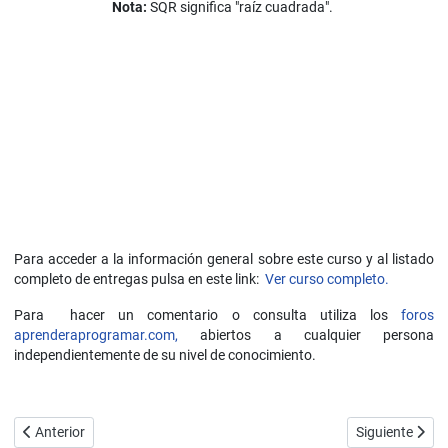
Nota:
SQR significa "raíz cuadrada".
Para acceder a la información general sobre este curso y al listado
completo de entregas pulsa en este link:
Ver curso completo.
Para hacer un comentario o consulta utiliza los
foros
aprenderaprogramar.com,
abiertos a cualquier persona
independientemente de su nivel de conocimiento.
Artículo anterior: Instrucciones condicionales Si - Entonces - SiNo (i
Artículo siguie
Anterior
Siguiente