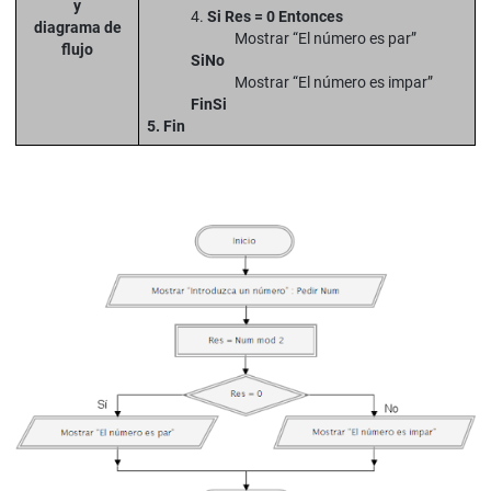
y
4.
Si Res = 0 Entonces
diagrama de
Mostrar “El número es par”
flujo
SiNo
Mostrar “El número es impar”
FinSi
5. Fin