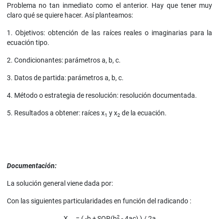
Problema no tan inmediato como el anterior. Hay que tener muy
claro qué se quiere hacer. Así planteamos:
1. Objetivos: obtención de las raíces reales o imaginarias para la
ecuación tipo.
2. Condicionantes: parámetros a, b, c.
3. Datos de partida: parámetros a, b, c.
4. Método o estrategia de resolución: resolución documentada.
5. Resultados a obtener: raíces x
y x
de la ecuación.
1
2
Documentación:
La solución general viene dada por:
Con las siguientes particularidades en función del radicando :
2
X
= ( -b ± SQR(b
- 4ac) ) / 2a