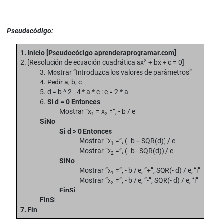
Pseudocódigo:
1. Inicio [Pseudocódigo aprenderaprogramar.com]
2
2. [Resolución de ecuación cuadrática ax
+ bx + c = 0]
3. Mostrar “Introduzca los valores de parámetros”
4. Pedir a, b, c
5. d = b ^ 2 - 4 * a * c : e = 2 * a
6.
Si d = 0 Entonces
Mostrar “x
= x
=”, - b / e
1
2
SiNo
Si d > 0 Entonces
Mostrar “x
=”, (- b + SQR(d)) / e
1
Mostrar “x
=”, (- b - SQR(d)) / e
2
SiNo
Mostrar “x
=”, - b / e, “+”, SQR(- d) / e, “i”
1
Mostrar “x
=”, - b / e, “-”, SQR(- d) / e, “i”
2
FinSi
FinSi
7. Fin