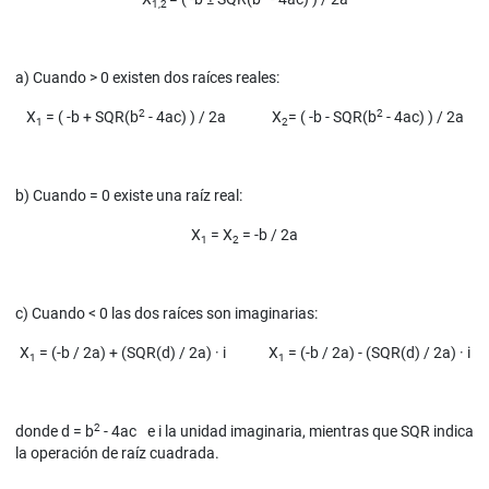
1,2
a) Cuando > 0 existen dos raíces reales:
2
2
X
= ( -b + SQR(b
- 4ac) ) / 2a X
= ( -b - SQR(b
- 4ac) ) / 2a
1
2
b) Cuando = 0 existe una raíz real:
X
= X
= -b / 2a
1
2
c) Cuando < 0 las dos raíces son imaginarias:
X
= (-b / 2a) + (SQR(d) / 2a) · i X
= (-b / 2a) - (SQR(d) / 2a) · i
1
1
2
donde d = b
- 4ac e i la unidad imaginaria, mientras que SQR indica
la operación de raíz cuadrada.