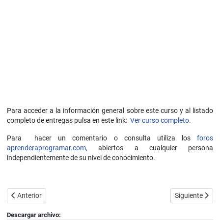
Para acceder a la información general sobre este curso y al listado
completo de entregas pulsa en este link:
Ver curso completo.
Para hacer un comentario o consulta utiliza los
foros
aprenderaprogramar.com,
abiertos a cualquier persona
independientemente de su nivel de conocimiento.
Artículo anterior: Ejercicios resueltos ejemplos de pseudocódigo. Ca
Artículo siguie
Anterior
Siguiente
Descargar archivo: