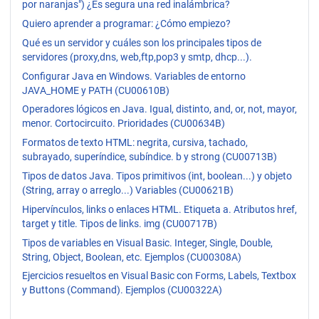
por naranjas") ¿Es segura una red inalámbrica?
Quiero aprender a programar: ¿Cómo empiezo?
Qué es un servidor y cuáles son los principales tipos de
servidores (proxy,dns, web,ftp,pop3 y smtp, dhcp...).
Configurar Java en Windows. Variables de entorno
JAVA_HOME y PATH (CU00610B)
Operadores lógicos en Java. Igual, distinto, and, or, not, mayor,
menor. Cortocircuito. Prioridades (CU00634B)
Formatos de texto HTML: negrita, cursiva, tachado,
subrayado, superíndice, subíndice. b y strong (CU00713B)
Tipos de datos Java. Tipos primitivos (int, boolean...) y objeto
(String, array o arreglo...) Variables (CU00621B)
Hipervínculos, links o enlaces HTML. Etiqueta a. Atributos href,
target y title. Tipos de links. img (CU00717B)
Tipos de variables en Visual Basic. Integer, Single, Double,
String, Object, Boolean, etc. Ejemplos (CU00308A)
Ejercicios resueltos en Visual Basic con Forms, Labels, Textbox
y Buttons (Command). Ejemplos (CU00322A)