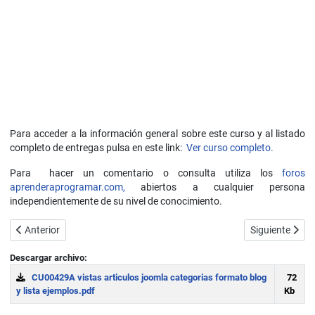
Para acceder a la información general sobre este curso y al listado
completo de entregas pulsa en este link:
Ver curso completo.
Para hacer un comentario o consulta utiliza los
foros
aprenderaprogramar.com,
abiertos a cualquier persona
independientemente de su nivel de conocimiento.
Artículo anterior: Vistas de artículos. Configuraciones (página princ
Artículo siguie
Anterior
Siguiente
Descargar archivo:
CU00429A vistas articulos joomla categorias formato blog
72
y lista ejemplos.pdf
Kb
Download