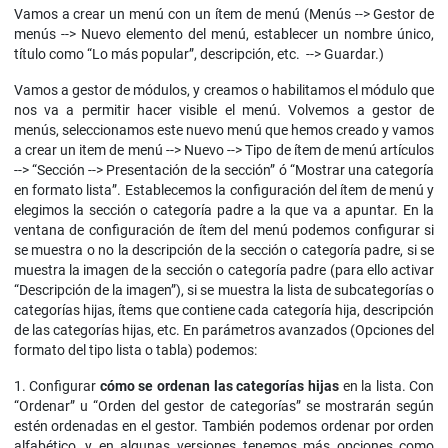
Vamos a crear un menú con un ítem de menú (Menús --> Gestor de
menús --> Nuevo elemento del menú, establecer un nombre único,
título como “Lo más popular”, descripción, etc. --> Guardar.)
Vamos a gestor de módulos, y creamos o habilitamos el módulo que
nos va a permitir hacer visible el menú. Volvemos a gestor de
menús, seleccionamos este nuevo menú que hemos creado y vamos
a crear un item de menú --> Nuevo --> Tipo de ítem de menú artículos
--> “Sección --> Presentación de la sección” ó “Mostrar una categoría
en formato lista”. Establecemos la configuración del ítem de menú y
elegimos la sección o categoría padre a la que va a apuntar. En la
ventana de configuración de ítem del menú podemos configurar si
se muestra o no la descripción de la sección o categoría padre, si se
muestra la imagen de la sección o categoría padre (para ello activar
“Descripción de la imagen”), si se muestra la lista de subcategorías o
categorías hijas, ítems que contiene cada categoría hija, descripción
de las categorías hijas, etc. En parámetros avanzados (Opciones del
formato del tipo lista o tabla) podemos:
1. Configurar
cómo se ordenan las categorías hijas
en la lista. Con
“Ordenar” u “Orden del gestor de categorías” se mostrarán según
estén ordenadas en el gestor. También podemos ordenar por orden
alfabético, y en algunas versiones tenemos más opciones como