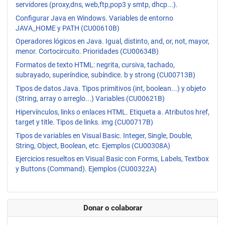
servidores (proxy,dns, web,ftp,pop3 y smtp, dhcp...).
Configurar Java en Windows. Variables de entorno
JAVA_HOME y PATH (CU00610B)
Operadores lógicos en Java. Igual, distinto, and, or, not, mayor,
menor. Cortocircuito. Prioridades (CU00634B)
Formatos de texto HTML: negrita, cursiva, tachado,
subrayado, superíndice, subíndice. b y strong (CU00713B)
Tipos de datos Java. Tipos primitivos (int, boolean...) y objeto
(String, array o arreglo...) Variables (CU00621B)
Hipervínculos, links o enlaces HTML. Etiqueta a. Atributos href,
target y title. Tipos de links. img (CU00717B)
Tipos de variables en Visual Basic. Integer, Single, Double,
String, Object, Boolean, etc. Ejemplos (CU00308A)
Ejercicios resueltos en Visual Basic con Forms, Labels, Textbox
y Buttons (Command). Ejemplos (CU00322A)
Donar o colaborar