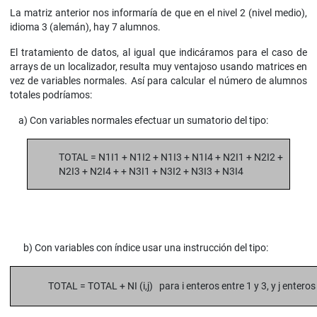
La matriz anterior nos informaría de que en el nivel 2 (nivel medio),
idioma 3 (alemán), hay 7 alumnos.
El tratamiento de datos, al igual que indicáramos para el caso de
arrays de un localizador, resulta muy ventajoso usando matrices en
vez de variables normales. Así para calcular el número de alumnos
totales podríamos:
a) Con variables normales efectuar un sumatorio del tipo:
TOTAL = N1I1 + N1I2 + N1I3 + N1I4 + N2I1 + N2I2 +
N2I3 + N2I4 + + N3I1 + N3I2 + N3I3 + N3I4
b) Con variables con índice usar una instrucción del tipo:
TOTAL = TOTAL + NI (i,j) para i enteros entre 1 y 3, y j enteros