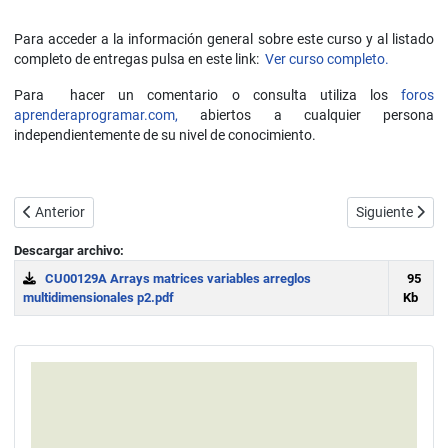
Para acceder a la información general sobre este curso y al listado
completo de entregas pulsa en este link:
Ver curso completo.
Para hacer un comentario o consulta utiliza los
foros
aprenderaprogramar.com,
abiertos a cualquier persona
independientemente de su nivel de conocimiento.
Artículo anterior: Tipos de variables. Variables con índice o localiza
Artículo sigui
Anterior
Siguiente
Descargar archivo:
CU00129A Arrays matrices variables arreglos
95
multidimensionales p2.pdf
Kb
Download