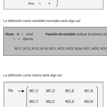
La definición como variables normales sería algo así:
Clave:
N = nivel
Función de variable:
indicar el número d
I = idioma
N1I1, N1I2, N1I3, N1I4, N2I1, N2I2, N2I3, N2I4, N3I1, N3I2, N3I
La definición como matriz sería algo así: