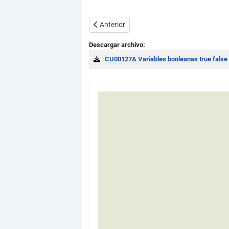
Artículo anterior: Contenido y asignación 
Anterior
Descargar archivo:
CU00127A Variables booleanas true false
Download