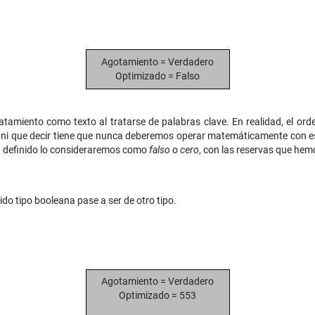
Agotamiento = Verdadero
Optimizado = Falso
atamiento como texto al tratarse de palabras clave. En realidad, el ord
 ni que decir tiene que nunca deberemos operar matemáticamente con este 
a definido lo consideraremos como
falso
o
cero
, con las reservas que he
do tipo booleana pase a ser de otro tipo.
Agotamiento = Verdadero
Optimizado = 553