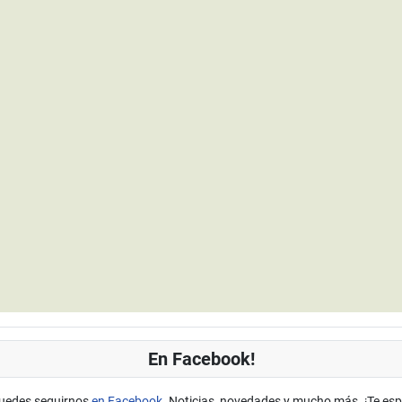
En Facebook!
uedes seguirnos
en Facebook
. Noticias, novedades y mucho más. ¡Te es