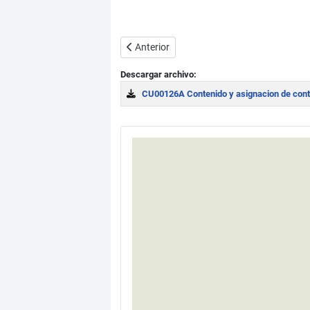
Artículo anterior: Concepto y nombres de
Anterior
Descargar archivo:
CU00126A Contenido y asignacion de cont
Download