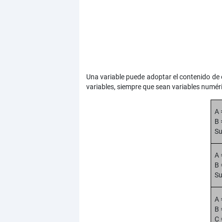
Una variable puede adoptar el contenido de 
variables, siempre que sean variables numéri
A 
B 
Su
A 
B 
Su
A 
B 
C 