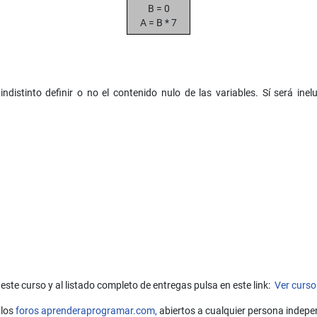
B = 0
A = B * 7
ndistinto definir o no el contenido nulo de las variables. Sí será inel
este curso y al listado completo de entregas pulsa en este link:
Ver curso
 los
foros aprenderaprogramar.com,
abiertos a cualquier persona indepe