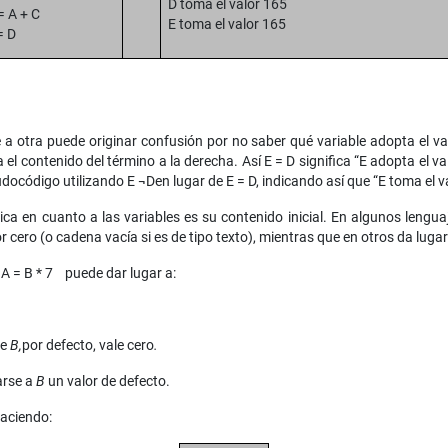
D toma el valor 165
= A + C
E toma el valor 165
= D
 a otra puede originar confusión por no saber qué variable adopta el val
 el contenido del término a la derecha. Así E = D significa “E adopta el va
código utilizando E ¬Den lugar de E = D, indicando así que “E toma el va
ca en cuanto a las variables es su contenido inicial. En algunos lenguaj
 cero (o cadena vacía si es de tipo texto), mientras que en otros da lugar 
 = B * 7 puede dar lugar a:
ue
B,
por defecto, vale cero
.
arse a
B
un valor de defecto.
haciendo: