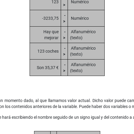
123
Numérico
>
-
-3233,75
Numérico
>
Hay que
-
Alfanumérico
mejorar
>
(texto)
-
Alfanumérico
123 coches
>
(texto)
-
Alfanumérico
Son 35,37 €
>
(texto)
un momento dado, al que llamamos valor actual. Dicho valor puede cam
n los contenidos anteriores de la variable. Puede haber dos variables o 
 hará escribiendo el nombre seguido de un signo igual y del contenido a 