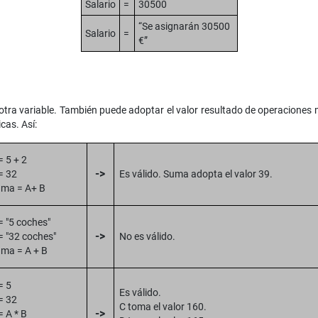
Salario
=
30500
“Se asignarán 30500
Salario
=
€”
otra variable. También puede adoptar el valor resultado de operaciones
cas. Así:
= 5 + 2
->
= 32
Es válido. Suma adopta el valor 39.
ma = A+ B
= "5 coches"
->
= "32 coches"
No es válido.
ma = A + B
= 5
Es válido.
= 32
C toma el valor 160.
->
= A * B