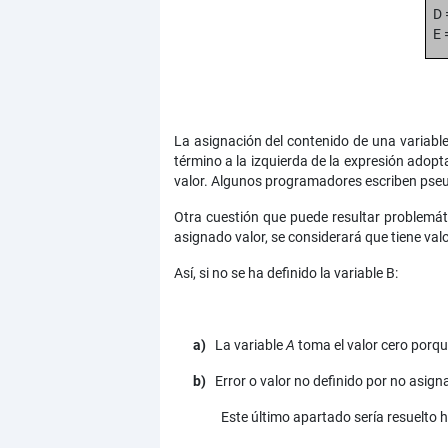
D 
E 
La asignación del contenido de una variable
término a la izquierda de la expresión adopta
valor. Algunos programadores escriben pseudo
Otra cuestión que puede resultar problemáti
asignado valor, se considerará que tiene valor
Así, si no se ha definido la variable B: A
a)
La variable
A
toma el valor cero porq
b)
Error o valor no definido por no asign
Este último apartado sería resuelto 