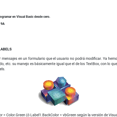
rogramar en
Visual Basic desde cero.
19A
LABELS
 mensajes en un formulario que el usuario no podrá modificar. Ya hemos
o, etc. su manejo es básicamente igual que el de los TextBox, con lo qu
els.
or = Color.Green (ó Label1.BackColor = vbGreen según la versión de Visua