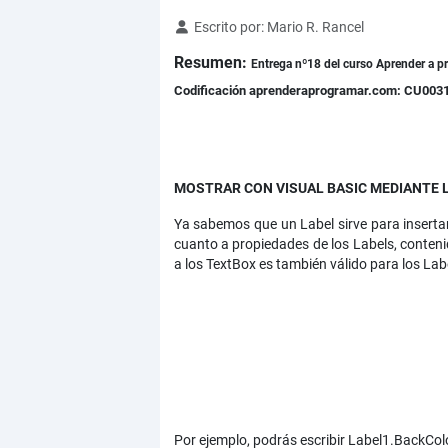
Detalles
Escrito por:
Mario R. Rancel
Resumen:
Entrega nº18 del curso
Aprender a p
Codificación aprenderaprogramar.com: CU003
MOSTRAR CON VISUAL BASIC MEDIANTE 
Ya sabemos que un Label sirve para insertar
cuanto a propiedades de los Labels, contenid
a los TextBox es también válido para los Lab
Por ejemplo, podrás escribir Label1.BackCol