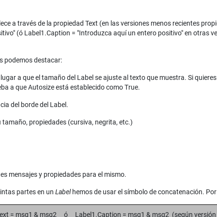
lece a través de la propiedad Text (en las versiones menos recientes pro
itivo" (ó Label1.Caption = "Introduzca aquí un entero positivo" en otras 
os podemos destacar:
 lugar a que el tamaño del Label se ajuste al texto que muestra. Si quiere
eba a que Autosize está establecido como True.
cia del borde del Label.
u tamaño, propiedades (cursiva, negrita, etc.)
ntes mensajes y propiedades para el mismo.
intas partes en un
Label
hemos de usar el símbolo de concatenación. Por
Text = msg1 & msg2 ó Label1.Caption = msg1 & msg2 (según versión 