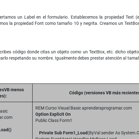
sertamos un Label en el formulario. Establecemos la propiedad Text (
gimos la propiedad Font como tamaño 10 y negrita. Creamos un TextBox
cribes código donde citas un objeto como un TextBox, etc. dicho objet
ocarlo respetando su nombre. Igualmente debes prestar atención al tamañ
nesVB menos
Código (versiones VB más recientes
es):
REM Curso Visual Basic aprenderaprogramar.com
asic
Option Explicit On
ar.com
Public Class Form1
Load()
Private Sub Form1_Load
(ByVal sender As System.O
ow