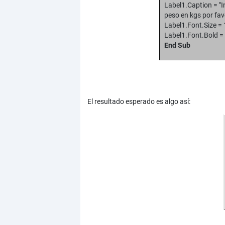
Label1.Caption = "
peso en kgs por fav
Label1.Font.Size =
Label1.Font.Bold =
End Sub
El resultado esperado es algo así: