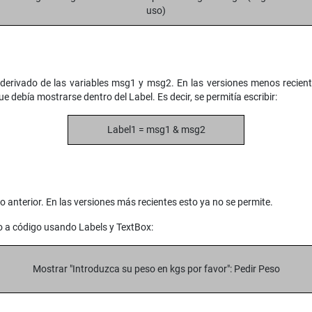
uso)
 derivado de las variables msg1 y msg2. En las versiones menos recient
ue debía mostrarse dentro del Label. Es decir, se permitía escribir:
Label1 = msg1 & msg2
 anterior. En las versiones más recientes esto ya no se permite.
o a código usando Labels y TextBox:
Mostrar "Introduzca su peso en kgs por favor": Pedir Peso