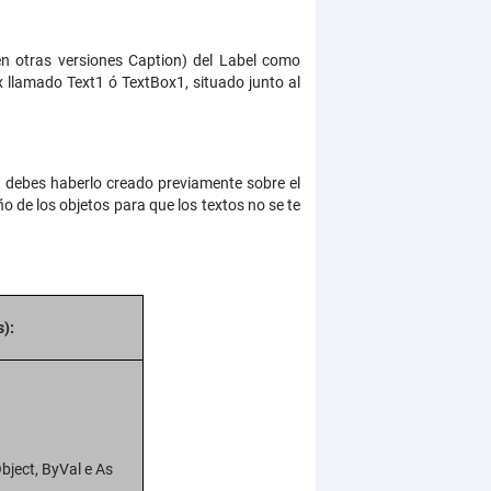
en otras versiones Caption) del Label como
 llamado Text1 ó TextBox1, situado junto al
o debes haberlo creado previamente sobre el
o de los objetos para que los textos no se te
):
bject, ByVal e As