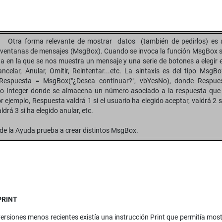
Otra forma relevante de mostrar datos (también de pedirlos) es 
ventanas de mensajes (MsgBox). Cuando se invoca la función MsgBox s
 en la que se nos muestra un mensaje y una serie de botones a elegir e
ncelar, Anular, Omitir, Reintentar...etc. La sintaxis es del tipo MsgB
ó Respuesta = MsgBox("¿Desea continuar?", vbYesNo), donde Respue
ipo Integer donde se almacena un número asociado a la respuesta que
r ejemplo, Respuesta valdrá 1 si el usuario ha elegido aceptar, valdrá 2 s
ldrá 3 si ha elegido anular, etc.
de la Ayuda prueba a crear distintos MsgBox.
PRINT
 versiones menos recientes existía una instrucción Print que permitía mos