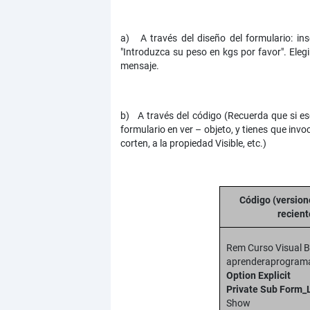
a) A través del diseño del formulario: in
"Introduzca su peso en kgs por favor". Ele
mensaje.
b) A través del código
(Recuerda que si es
formulario en ver – objeto, y tienes que inv
corten, a la propiedad Visible, etc.)
Código (versio
recient
Rem Curso Visual B
aprenderaprogram
Option Explicit
Private Sub Form_
Sh