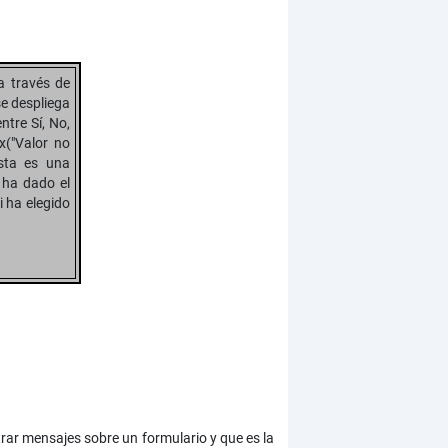
a través de
e despliega
ntre Sí, No,
ox("Valor no
sta es una
 ha dado el
i ha elegido
trar mensajes sobre un formulario y que es la