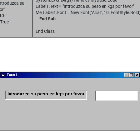
System.EventArgs) Handles MyBase.Load
Introduzca su
Label1.Text = "Introduzca su peso en kgs por favor"
or"
Me.Label1.Font = New Font("Arial", 10, FontStyle.Bold
 10
End Sub
 True
End Class