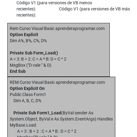
Código V1 (para versiones de VB menos
recientes): Código V1 (para versiones de VB más
recientes):
Rem Curso Visual Basic aprenderaprogramar.com
Option Explicit
Dim A%, B%, C%, D%
Private Sub Form_Load()
A = 3: B = 2: C = A * B: D = C ^ 2
MsgBox ("D vale " & D)
End Sub
REM Curso Visual Basic aprenderaprogramar.com
Option Explicit On
Public Class Form1
Dim A, B, C, D%
Private Sub Form1_Load
(ByVal sender As
System.Object, ByVal e As System.EventArgs) Handles
MyBase.Load
A = 3 : B = 2 : C = A * B : D = C ^ 2