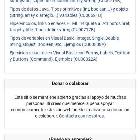
subrayado, superíndice, subíndice. b y strong (CU00713B)
Tipos de datos Java. Tipos primitivos (int, boolean...) y objeto
(String, array o arreglo...) Variables (CU00621B)
Hipervínculos, links o enlaces HTML. Etiqueta a. Atributos href,
target y title. Tipos de links. img (CU00717B)
Tipos de variables en Visual Basic. Integer, Single, Double,
String, Object, Boolean, etc. Ejemplos (CU00308A)
Ejercicios resueltos en Visual Basic con Forms, Labels, Textbox
y Buttons (Command). Ejemplos (CU00322A)
Donar o colaborar
Este sitio se mantiene abierto gracias al apoyo de muchas
personas. Si crees que merece la pena apoyar
económicamente este sitio web puedes realizar una donación
o colaborar.
Contacta con nosotros.
¿Puedo yo aprender?