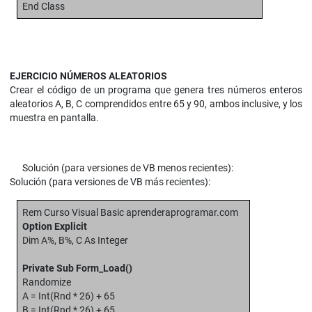
End Class
EJERCICIO NÚMEROS ALEATORIOS
Crear el código de un programa que genera tres números enteros
aleatorios A, B, C comprendidos entre 65 y 90, ambos inclusive, y los
muestra en pantalla.
Solución (para versiones de VB menos recientes):
Solución (para versiones de VB más recientes):
Rem Curso Visual Basic aprenderaprogramar.com
Option Explicit
Dim A%, B%, C As Integer
Private Sub Form_Load()
Randomize
A = Int(Rnd * 26) + 65
B = Int(Rnd * 26) + 65