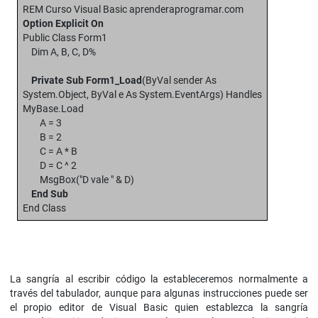
REM Curso Visual Basic aprenderaprogramar.com
Option Explicit On
Public Class Form1
Dim A, B, C, D%
Private Sub Form1_Load
(ByVal sender As
System.Object, ByVal e As System.EventArgs) Handles
MyBase.Load
A = 3
B = 2
C = A * B
D = C ^ 2
MsgBox("D vale " & D)
End Sub
End Class
La sangría al escribir código la estableceremos normalmente a
través del tabulador, aunque para algunas instrucciones puede ser
el propio editor de Visual Basic quien establezca la sangría