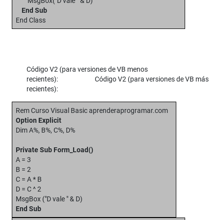
MsgBox("D vale " & D)
End Sub
End Class
Código V2 (para versiones de VB menos
recientes): Código V2 (para versiones de VB más
recientes):
Rem Curso Visual Basic aprenderaprogramar.com
Option Explicit
Dim A%, B%, C%, D%
Private Sub Form_Load()
A = 3
B = 2
C = A * B
D = C ^ 2
MsgBox ("D vale " & D)
End Sub