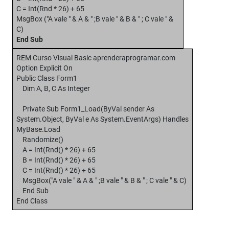
C = Int(Rnd * 26) + 65
MsgBox ("A vale " & A & " ;B vale " & B & " ; C vale " &
C)
End Sub
REM Curso Visual Basic aprenderaprogramar.com
Option Explicit On
Public Class Form1
Dim A, B, C As Integer
Private Sub Form1_Load(ByVal sender As
System.Object, ByVal e As System.EventArgs) Handles
MyBase.Load
Randomize()
A = Int(Rnd() * 26) + 65
B = Int(Rnd() * 26) + 65
C = Int(Rnd() * 26) + 65
MsgBox("A vale " & A & " ;B vale " & B & " ; C vale " & C)
End Sub
End Class