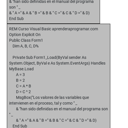
& "han sido definidas en el manual del programa
son " _
& " A =" & A & " B =" & B & " C =" & C & " D =" & D)
End Sub
REM Curso Visual Basic aprenderaprogramar.com
Option Explicit On
Public Class Form1
Dim A, B, C, D%
Private Sub Form1_Load(ByVal sender As
System.Object, ByVal e As System.EventArgs) Handles
MyBase.Load
A = 3
B = 2
C = A * B
D = C ^ 2
MsgBox("Los valores de las variables que
intervienen en el proceso, tal y como " _
& "han sido definidas en el manual del programa son
" _
& " A =" & A & " B =" & B & " C =" & C & " D =" & D)
End Sub