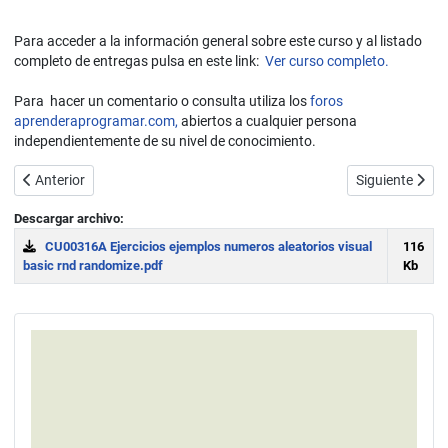
Para acceder a la información general sobre este curso y al listado
completo de entregas pulsa en este link:
Ver curso completo.
Para hacer un comentario o consulta utiliza los
foros
aprenderaprogramar.com,
abiertos a cualquier persona
independientemente de su nivel de conocimiento.
Artículo anterior: Generar números aleatorios en Visual Basic (deci
Artículo siguie
Anterior
Siguiente
Descargar archivo:
CU00316A Ejercicios ejemplos numeros aleatorios visual
116
basic rnd randomize.pdf
Kb
Download