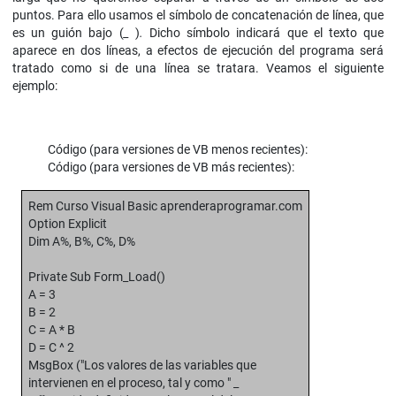
puntos. Para ello usamos el símbolo de concatenación de línea, que
es un guión bajo (
_
)
.
Dicho símbolo indicará que el texto que
aparece en dos líneas, a efectos de ejecución del programa será
tratado como si de una línea se tratara. Veamos el siguiente
ejemplo:
Código (para versiones de VB menos recientes):
Código (para versiones de VB más recientes):
Rem Curso Visual Basic aprenderaprogramar.com
Option Explicit
Dim A%, B%, C%, D%
Private Sub Form_Load()
A = 3
B = 2
C = A * B
D = C ^ 2
MsgBox ("Los valores de las variables que
intervienen en el proceso, tal y como " _