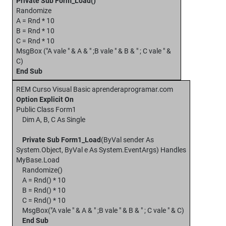
Private Sub Form_Load()
Randomize
A = Rnd * 10
B = Rnd * 10
C = Rnd * 10
MsgBox ("A vale " & A & " ;B vale " & B & " ; C vale " &
C)
End Sub
REM Curso Visual Basic aprenderaprogramar.com
Option Explicit On
Public Class Form1
Dim A, B, C As Single
Private Sub Form1_Load
(ByVal sender As
System.Object, ByVal e As System.EventArgs) Handles
MyBase.Load
Randomize()
A = Rnd() * 10
B = Rnd() * 10
C = Rnd() * 10
MsgBox("A vale " & A & " ;B vale " & B & " ; C vale " & C)
End Sub