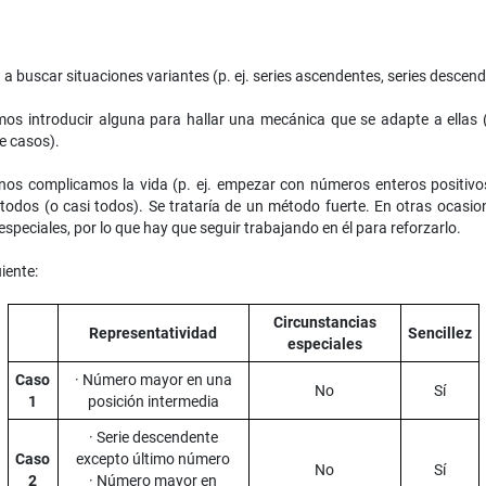
 a buscar situaciones variantes (p. ej. series ascendentes, series descend
s introducir alguna para hallar una mecánica que se adapte a ellas (p.
e casos).
 nos complicamos la vida (p. ej. empezar con números enteros positivo
s todos (o casi todos). Se trataría de un método fuerte. En otras ocasio
speciales, por lo que hay que seguir trabajando en él para reforzarlo.
iente:
Circunstancias
Representatividad
Sencillez
especiales
Caso
· Número mayor en una
No
Sí
1
posición intermedia
· Serie descendente
Caso
excepto último número
No
Sí
2
· Número mayor en