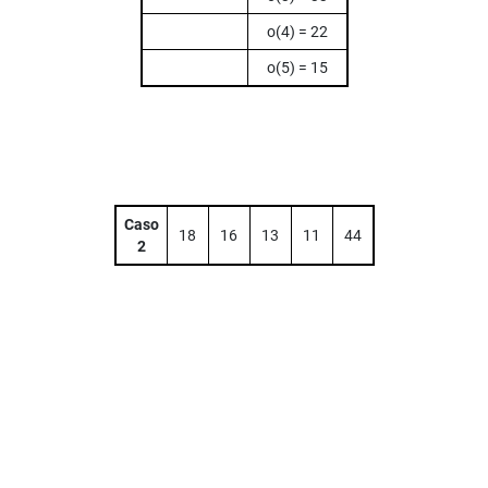
o(4) = 22
o(5) = 15
Caso
18
16
13
11
44
2