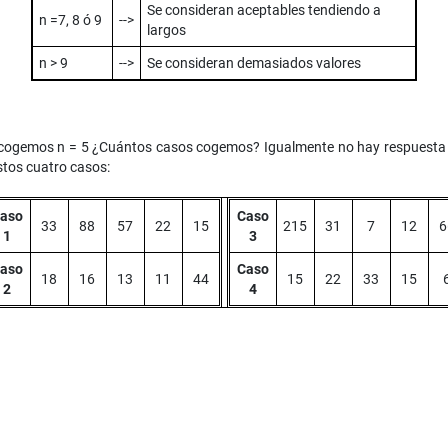
Se consideran aceptables tendiendo a
n =7, 8 ó 9
-->
largos
n > 9
-->
Se consideran demasiados valores
 cogemos n = 5 ¿Cuántos casos cogemos? Igualmente no hay respuesta f
stos cuatro casos:
aso
Caso
33
88
57
22
15
215
31
7
12
6
1
3
aso
Caso
18
16
13
11
44
15
22
33
15
2
4