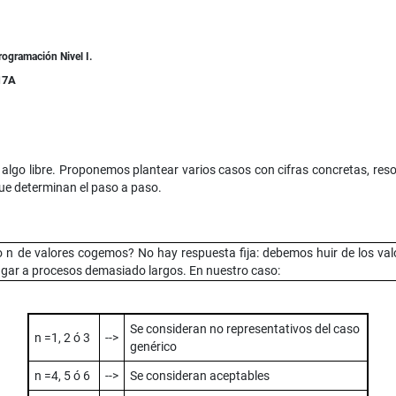
rogramación Nivel I.
17A
lgo libre. Proponemos plantear varios casos con cifras concretas, resol
e determinan el paso a paso.
n de valores cogemos? No hay respuesta fija: debemos huir de los val
ugar a procesos demasiado largos. En nuestro caso:
Se consideran no representativos del caso
n =1, 2 ó 3
-->
genérico
n =4, 5 ó 6
-->
Se consideran aceptables