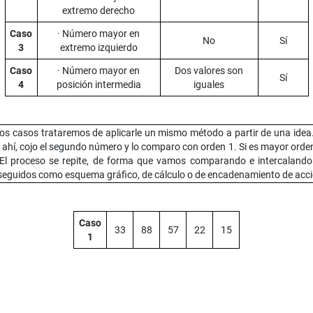
extremo derecho
Caso
· Número mayor en
No
Sí
3
extremo izquierdo
Caso
· Número mayor en
Dos valores son
Sí
4
posición intermedia
iguales
s casos trataremos de aplicarle un mismo método a partir de una idea. 
ahí, cojo el segundo número y lo comparo con orden 1. Si es mayor orden 
r. El proceso se repite, de forma que vamos comparando e intercaland
s seguidos como esquema gráfico, de cálculo o de encadenamiento de acc
Caso
33
88
57
22
15
1