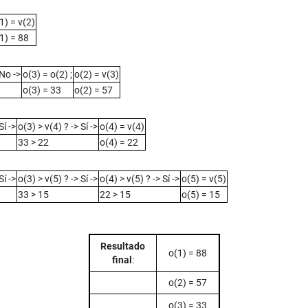
1) = v(2)
1) = 88
 No ->
o(3) = o(2) ;
o(2) = v(3)
o(3) = 33
o(2) = 57
Sí ->
o(3) > v(4) ? -> Sí ->
o(4) = v(4)
33 > 22
o(4) = 22
Sí ->
o(3) > v(5) ? -> Sí ->
o(4) > v(5) ? -> Sí ->
o(5) = v(5)
33 > 15
22 > 15
o(5) = 15
Resultado
o(1) = 88
final
:
o(2) = 57
o(3) = 33