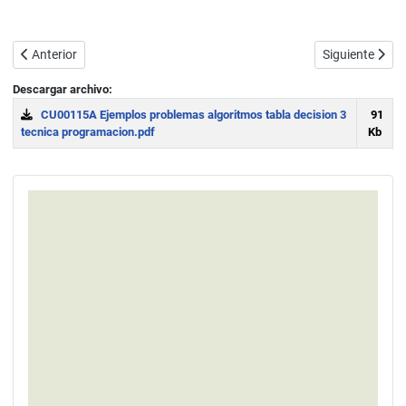
Artículo anterior: Ejercicio ejemplo resuelto con tablas de decisión II
Artículo sigui
Anterior
Siguiente
Descargar archivo:
CU00115A Ejemplos problemas algoritmos tabla decision 3
91
tecnica programacion.pdf
Kb
Download