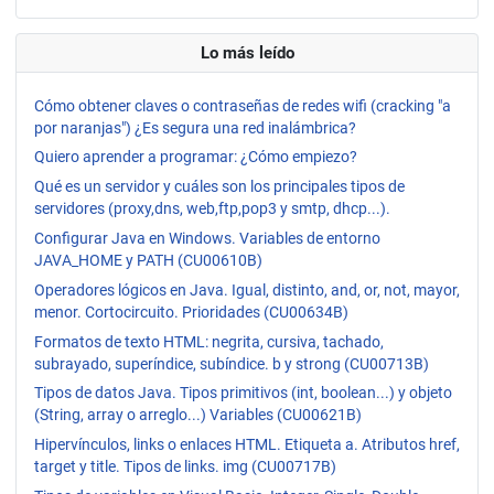
Lo más leído
Cómo obtener claves o contraseñas de redes wifi (cracking "a
por naranjas") ¿Es segura una red inalámbrica?
Quiero aprender a programar: ¿Cómo empiezo?
Qué es un servidor y cuáles son los principales tipos de
servidores (proxy,dns, web,ftp,pop3 y smtp, dhcp...).
Configurar Java en Windows. Variables de entorno
JAVA_HOME y PATH (CU00610B)
Operadores lógicos en Java. Igual, distinto, and, or, not, mayor,
menor. Cortocircuito. Prioridades (CU00634B)
Formatos de texto HTML: negrita, cursiva, tachado,
subrayado, superíndice, subíndice. b y strong (CU00713B)
Tipos de datos Java. Tipos primitivos (int, boolean...) y objeto
(String, array o arreglo...) Variables (CU00621B)
Hipervínculos, links o enlaces HTML. Etiqueta a. Atributos href,
target y title. Tipos de links. img (CU00717B)