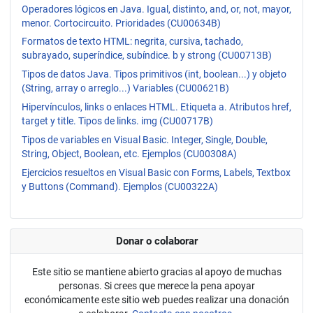
Operadores lógicos en Java. Igual, distinto, and, or, not, mayor,
menor. Cortocircuito. Prioridades (CU00634B)
Formatos de texto HTML: negrita, cursiva, tachado,
subrayado, superíndice, subíndice. b y strong (CU00713B)
Tipos de datos Java. Tipos primitivos (int, boolean...) y objeto
(String, array o arreglo...) Variables (CU00621B)
Hipervínculos, links o enlaces HTML. Etiqueta a. Atributos href,
target y title. Tipos de links. img (CU00717B)
Tipos de variables en Visual Basic. Integer, Single, Double,
String, Object, Boolean, etc. Ejemplos (CU00308A)
Ejercicios resueltos en Visual Basic con Forms, Labels, Textbox
y Buttons (Command). Ejemplos (CU00322A)
Donar o colaborar
Este sitio se mantiene abierto gracias al apoyo de muchas
personas. Si crees que merece la pena apoyar
económicamente este sitio web puedes realizar una donación