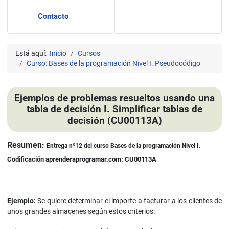
Contacto
Está aquí:
Inicio
Cursos
Curso: Bases de la programación Nivel I. Pseudocódigo
Ejemplos de problemas resueltos usando una
tabla de decisión I. Simplificar tablas de
decisión (CU00113A)
Detalles
Resumen:
Entrega nº12 del curso Bases de la programación Nivel I.
Codificación aprenderaprogramar.com: CU00113A
Ejemplo:
Se quiere determinar el importe a facturar a los clientes de
unos grandes almacenes según estos criterios: