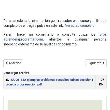
Para acceder a la información general sobre este curso y al listado
completo de entregas pulsa en este link:
Ver curso completo.
Para hacer un comentario o consulta utiliza los
foros
aprenderaprogramar.com,
abiertos a cualquier persona
independientemente de su nivel de conocimiento.
Artículo anterior: ¿Qué es y para qué sirve una tabla de decisión? C
Artículo siguie
Anterior
Siguiente
Descargar archivo:
CU00113A ejemplos problemas resueltos tablas decision I
107
tecnica programacion.pdf
Kb
Download