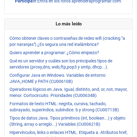
Participa!!!
Entra en los foros aprenderaprogramar.com.
Lo más leído
Cómo obtener claves o contraseñas de redes wifi (cracking "a
por naranjas") ¿Es segura una red inalámbrica?
Quiero aprender a programar: ¿Cómo empiezo?
Qué es un servidor y cuáles son los principales tipos de
servidores (proxy,dns, web,ftp,pop3 y smtp, dhcp...).
Configurar Java en Windows. Variables de entorno
JAVA_HOME y PATH (CU00610B)
Operadores lógicos en Java. Igual, distinto, and, or, not, mayor,
menor. Cortocircuito. Prioridades (CU00634B)
Formatos de texto HTML: negrita, cursiva, tachado,
subrayado, superíndice, subíndice. b y strong (CU00713B)
Tipos de datos Java. Tipos primitivos (int, boolean...) y objeto
(String, array o arreglo...) Variables (CU00621B)
Hipervínculos, links o enlaces HTML. Etiqueta a. Atributos href,