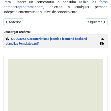
Para hacer un comentario o consulta utiliza los
foros
aprenderaprogramar.com,
abiertos a cualquier persona
independientemente de su nivel de conocimiento.
Artículo anterior: Instalar Joomla en mi ordenador pc local con
Artículo siguie
Anterior
Siguiente
Descargar archivo:
CU00405A Caracteristicas joomla I frontend backend
47
plantillas templates.pdf
Kb
Download