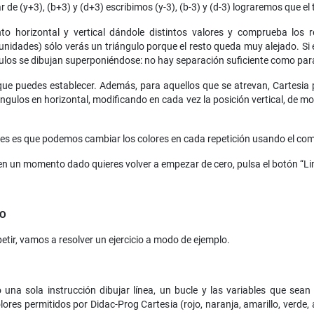
r de (y+3), (b+3) y (d+3) escribimos (y-3), (b-3) y (d-3) lograremos que el
o horizontal y vertical dándole distintos valores y comprueba los 
nidades) sólo verás un triángulo porque el resto queda muy alejado. S
ulos se dibujan superponiéndose: no hay separación suficiente como para
que puedes establecer. Además, para aquellos que se atrevan, Cartesia p
iángulos en horizontal, modificando en cada vez la posición vertical, de 
iones es que podemos cambiar los colores en cada repetición usando el co
 en un momento dado quieres volver a empezar de cero, pulsa el botón “Li
LO
tir, vamos a resolver un ejercicio a modo de ejemplo.
o una sola instrucción dibujar línea, un bucle y las variables que sea
res permitidos por Didac-Prog Cartesia (rojo, naranja, amarillo, verde, a