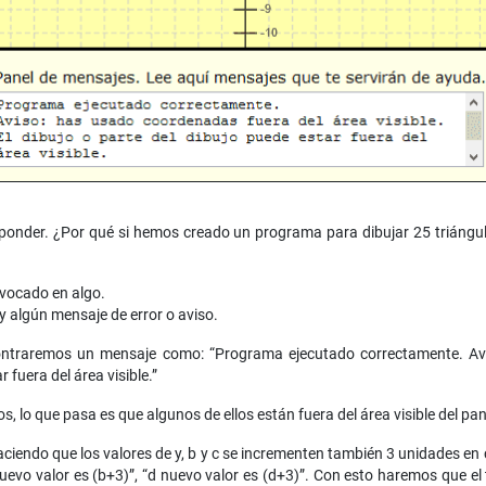
ponder. ¿Por qué si hemos creado un programa para dibujar 25 triángu
ivocado en algo.
ay algún mensaje de error o aviso.
ontraremos un mensaje como: “Programa ejecutado correctamente. Av
r fuera del área visible.”
s, lo que pasa es que algunos de ellos están fuera del área visible del pan
iendo que los valores de y, b y c se incrementen también 3 unidades en 
 nuevo valor es (b+3)”, “d nuevo valor es (d+3)”. Con esto haremos que el