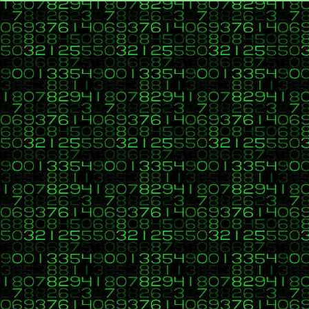
{"Industrial","TERRENO","Los Olivos"
{"Industrial","TERRENO","Los Olivos"
{"Industrial","TERRENO ","Los Olivos
{"Industrial","TERRENO ","Los Olivos
{"Industrial","TERRENO ","Los Olivos
{"Industrial","TERRENO ","Los Olivos
{"Industrial","TERRENO ","Los Olivos
{"Industrial","TERRENO ","Los Olivos
{"Industrial","TERRENO ","Los Olivos
{"Industrial","TERRENO ","Los Olivos
{"Industrial","TERRENO ","Los Olivos
{"Industrial","TERRENO ","Los Olivos
{"Industrial","TERRENO ","Los Olivos
{"Industrial","TERRENO ","Los Olivos
{"Industrial","TERRENO ","Los Olivos
{"Industrial","TERRENO ","Los Olivos
{"Industrial","TERRENO ","Los Olivos
{"Industrial","TERRENO ","Los Olivos
{"Industrial","TERRENO ","Los Olivos
{"Industrial","TERRENO ","Los Olivos
{"Industrial","TERRENO ","Los Olivos
{"Industrial","TERRENO ","Los Olivos
{"Industrial","TERRENO ","Los Olivos
{"Industrial","TERRENO ","Los Olivos
{"Industrial","CASA ","Los Olivos","
{"Industrial","CASA ","Los Olivos","
{"Industrial","CASA ","Los Olivos","
{"Industrial","CASA ","Los Olivos","
{"Industrial","CASA ","Los Olivos","
{"Industrial","CASA ","Los Olivos","