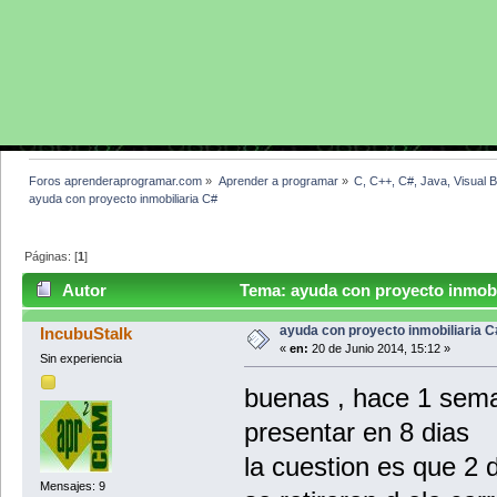
Foros aprenderaprogramar.com
»
Aprender a programar
»
C, C++, C#, Java, Visual 
ayuda con proyecto inmobiliaria C#
Páginas: [
1
]
Autor
Tema: ayuda con proyecto inmobil
ayuda con proyecto inmobiliaria C
IncubuStalk
«
en:
20 de Junio 2014, 15:12 »
Sin experiencia
buenas , hace 1 sema
presentar en 8 dias
la cuestion es que 2
Mensajes: 9