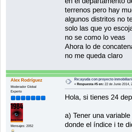
en el departamento d
terrenos pero hay muc
algunos distritos no t
solo las que yo escoja
no se como lo veas
Ahora lo de concaten
no me queda claro
Re:ayuda con proyecto inmobiliar
Alex Rodríguez
«
Respuesta #5 en:
22 de Junio 2014, 
Moderador Global
Experto
Hola, si tienes 24 d
a) Tener una variable 
donde el índice i te 
Mensajes: 2052