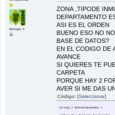
DNIDueño = Int32.Parse(txt
}
ZONA ,TIPODE INMU
string[
DEPARTAMENTO ES
{
{"Residen
ASI ES EL ORDEN
{"Comercia
{"Residen
Mensajes: 9
BUENO ESO NO NO
{"Industri
{"Comerci
BASE DE DATOS?
{"Residenci
{"Industrial","Terreno","Cal
{"Comercial","Edificio","C
EN EL CODIGO DE 
{"Residen
};
AVANCE
//{Zona, Tip
int[,] num
SI QUIERES TE PU
{
{2,500
CARPETA
{0,600,
{0,200
PORQUE HAY 2 FO
{15,700,475
{3,350,2200
AVER SI ME DAS U
{2,250,1900
{0,850,3750,66578965,100
Código:
[Seleccionar]
{10,425,5250,66541589,100
{2,100,200
};
string[,] datos
//{Pisos, Ar
//A ambos bases de datos falt