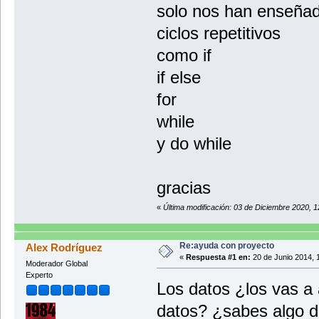
solo nos han enseña
ciclos repetitivos
como if
if else
for
while
y do while
gracias
«
Última modificación: 03 de Diciembre 2020, 1
Re:ayuda con proyecto
Alex Rodríguez
«
Respuesta #1 en:
20 de Junio 2014, 
Moderador Global
Experto
Los datos ¿los vas a
datos? ¿sabes algo d