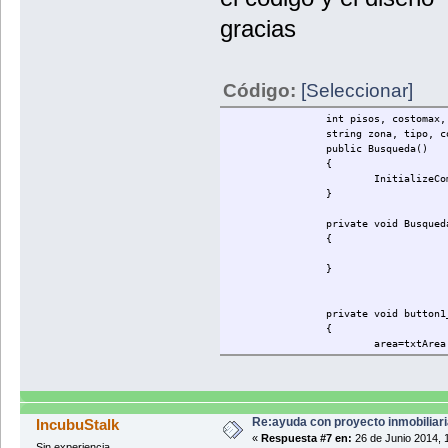
gracias
Código:
[Seleccionar]
int pisos, costomax,
string zona, tipo, c
public Busqueda()
{
InitializeCo
}
private void Busqued
{
}
private void button1
{
area=txtArea
costo=txtCos
zona=txtZona
tipo=txtTipo
distrito = t
if (txtDniDueño.Text != "
Re:ayuda con proyecto inmobiliar
IncubuStalk
{
«
Respuesta #7 en:
26 de Junio 2014, 
Sin experiencia