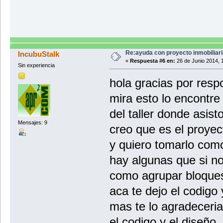
Re:ayuda con proyecto inmobiliar
IncubuStalk
«
Respuesta #6 en:
26 de Junio 2014, 
Sin experiencia
hola gracias por resp
mira esto lo encontr
del taller donde asist
Mensajes: 9
creo que es el proye
y quiero tomarlo com
hay algunas que si no
como agrupar bloques
aca te dejo el codigo 
mas te lo agradeceria
el codigo y el diseño