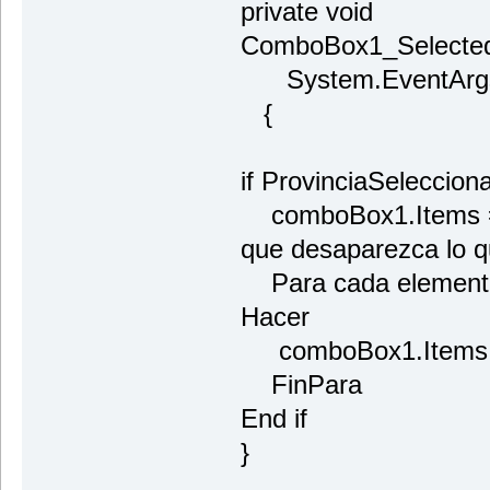
private void
ComboBox1_Selected
System.EventArgs
{
if ProvinciaSeleccion
comboBox1.Items = 
que desaparezca lo q
Para cada elemento 
Hacer
comboBox1.Items.A
FinPara
End if
}