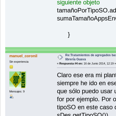
siguiente objeto
tamañoPorTipoSO.add
sumaTamañoAppsEnO
}
Re:Tratamientos de agregados ba
manuel_coronil
librería Guava
Sin experiencia
«
Respuesta #4 en:
16 de Junio 2014, 12:19 »
Claro ese era mi plan
siempre he ido en es
que sólo puedo usar u
Mensajes: 9
for por ejemplo. Por 
tipoSO en este caso d
sDes.getTipoSO()).