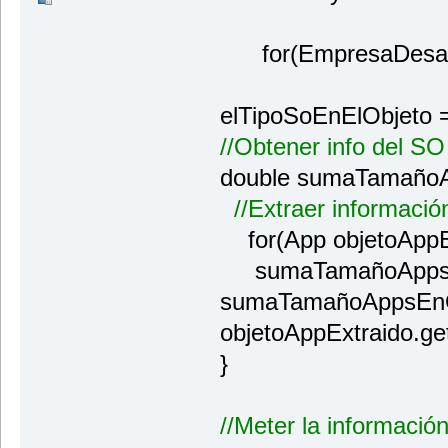
for(EmpresaDesarrol
elTipoSoEnElObjeto 
//Obtener info del SO
double sumaTamañoA
//Extraer informaci
for(App objetoAppEx
sumaTamañoAppsE
sumaTamañoAppsEnO
objetoAppExtraido.ge
}
//Meter la informació