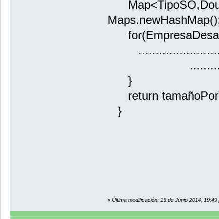
Map<TipoSO,Doubl
Maps.newHashMap()
for(EmpresaDesarrol
..........................
....................
}
return tamañoPor
}
«
Última modificación: 15 de Junio 2014, 19:49