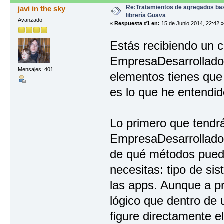
Re:Tratamientos de agregados ba
javi in the sky
librería Guava
Avanzado
«
Respuesta #1 en:
15 de Junio 2014, 22:42 »
Estás recibiendo un c
EmpresaDesarrolladora
Mensajes: 401
elementos tienes que
es lo que he entendid
Lo primero que tendrá
EmpresaDesarrollador
de qué métodos puede
necesitas: tipo de si
las apps. Aunque a p
lógico que dentro de
figure directamente e