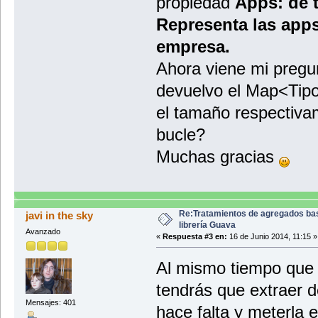
propiedad
Apps: de 
Representa las apps
empresa.
Ahora viene mi preg
devuelvo el Map<Tip
el tamaño respectiva
bucle?
Muchas gracias
Re:Tratamientos de agregados ba
javi in the sky
librería Guava
Avanzado
«
Respuesta #3 en:
16 de Junio 2014, 11:15 »
Al mismo tiempo que 
tendrás que extraer d
Mensajes: 401
hace falta y meterla e