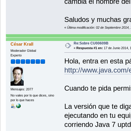
cambia el nombre del 
Saludos y muchas gr
«
Última modificación: 02 de Septiembre 2014,
Re:Sobre CU00609B
César Krall
«
Respuesta #1 en:
17 de Junio 2014, 
Moderador Global
Experto
Hola, entra en esta p
http://www.java.com/e
Cuando te pida permi
Mensajes: 2077
No vales por lo que dices, sino
por lo que haces
La versión que te dig
ejecutando en tu equi
corriendo Java 7 uptda