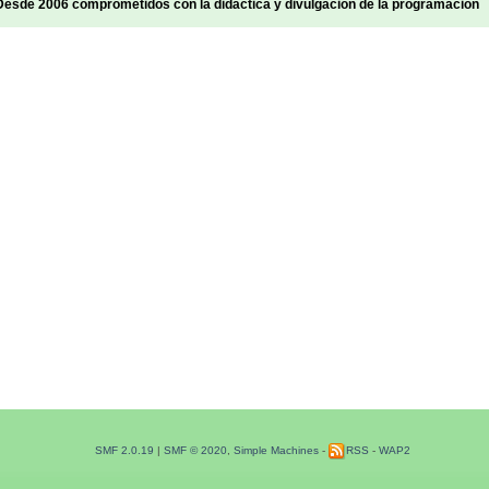
sde 2006 comprometidos con la didáctica y divulgación de la programación
SMF 2.0.19
|
SMF © 2020
,
Simple Machines
-
RSS
-
WAP2