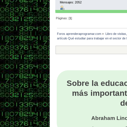
Mensajes: 2052
Páginas: [
1
]
Foros aprenderaprogramar.com
»
Libro de visitas
artículo Qué estudiar para trabajar en el sector de
Sobre la educac
más important
d
Abraham Linc