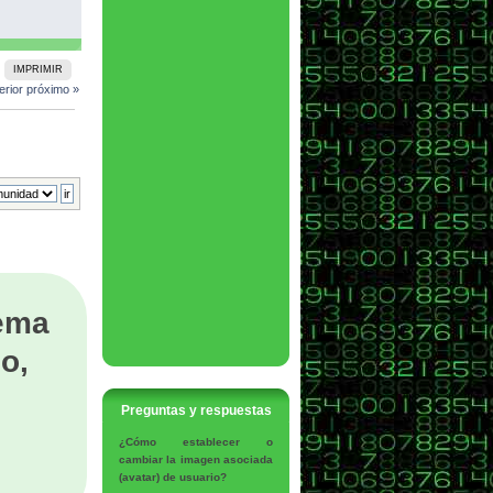
IMPRIMIR
erior
próximo »
tema
o,
Preguntas y respuestas
¿Cómo establecer o
cambiar la imagen asociada
(avatar) de usuario?