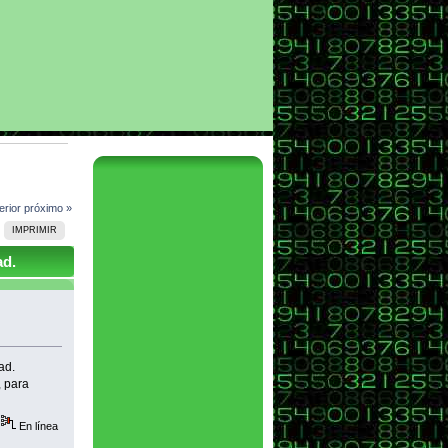
erior
próximo »
IMPRIMIR
ad.
ad.
, para
En línea