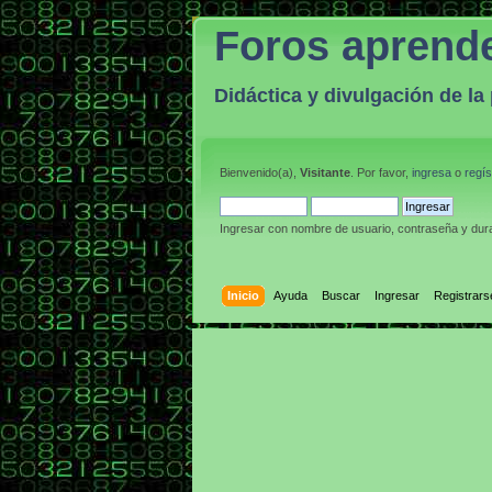
Foros aprend
Didáctica y divulgación de l
Bienvenido(a),
Visitante
. Por favor,
ingresa
o
regís
Ingresar con nombre de usuario, contraseña y dura
Inicio
Ayuda
Buscar
Ingresar
Registrars