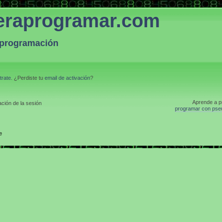
eraprogramar.com
a programación
trate
. ¿Perdiste tu
email de activación
?
Aprende a p
ción de la sesión
programar con pse
e