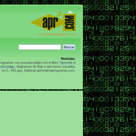
Ir a aprenderaprogramar.com
Noticias:
rogramar con pseudocódigo con el libro "
Aprende a
udocódigo
, diagramas de flujo y ejercicios resueltos
en C. 442 pgs. Editorial aprenderaprogramar.com.