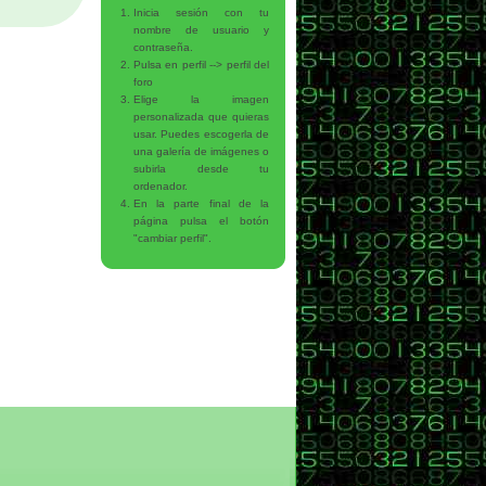
Inicia sesión con tu
nombre de usuario y
contraseña.
Pulsa en perfil --> perfil del
foro
Elige la imagen
personalizada que quieras
usar. Puedes escogerla de
una galería de imágenes o
subirla desde tu
ordenador.
En la parte final de la
página pulsa el botón
"cambiar perfil".