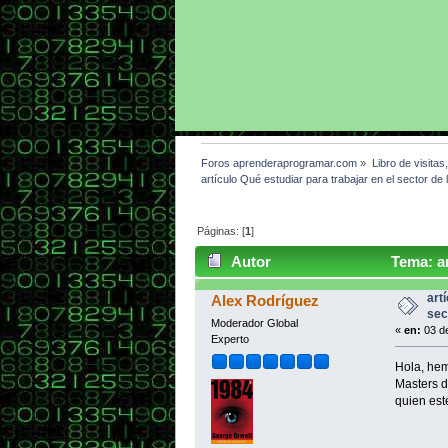
Foros aprenderaprogramar.com
»
Libro de visitas
artículo Qué estudiar para trabajar en el sector de
Páginas: [
1
]
Autor
Tema: ar
Masters (Leído 1700 veces)
art
Alex Rodríguez
sec
Moderador Global
«
en:
03 de
Experto
Hola, hem
Masters d
quien est