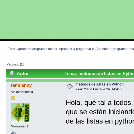
Foros aprenderaprogramar.com
»
Aprender a programar
»
Aprender a programar des
Páginas: [
1
]
Autor
Tema: metodos de listas en Pyth
metodos de listas en Python
ramdanny
«
en:
29 de Enero 2024, 14:41 »
Sin experiencia
Hola, qué tal a todos
que se están iniciand
de las listas en pyth
Mensajes: 1