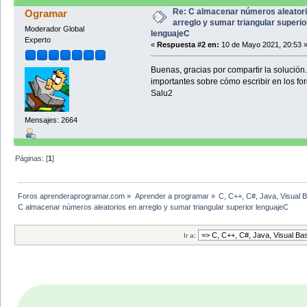
while (f!=c);
Re: C almacenar números aleator
Ogramar
Genera();
arreglo y sumar triangular superio
Suma();
Moderador Global
lenguajeC
printf("Los elementos de la 
Experto
«
Respuesta #2 en:
10 de Mayo 2021, 20:53 
imprimir_resultado();
}
Buenas, gracias por compartir la solución
void Genera()
importantes sobre cómo escribir en los for
{
Salu2
srand(time(NULL));
for(i=1;i<=f;i++)
Mensajes: 2664
{
for(j=1;j<=c;j++)
{
a[i][j]=1+ra
Páginas: [
1
]
}
}
}
Foros aprenderaprogramar.com
»
Aprender a programar
»
C, C++, C#, Java, Visual 
void Suma()
C almacenar números aleatorios en arreglo y sumar triangular superior lenguajeC
{
sumat=0;
for(i=1;i<=f;i++)
Ir a:
{
for(j=1;j<=c;j++)
{
if(i<j)
{
sumat=sumat+
}