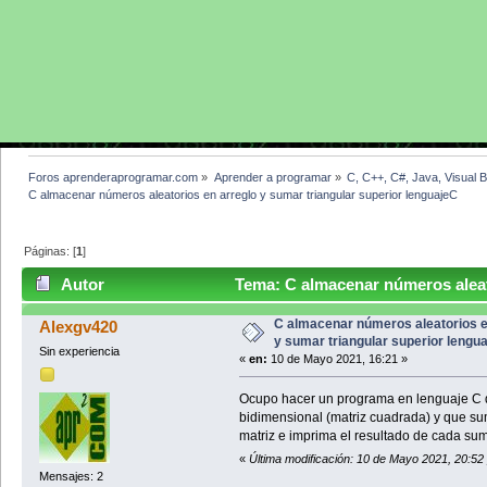
Foros aprenderaprogramar.com
»
Aprender a programar
»
C, C++, C#, Java, Visual 
C almacenar números aleatorios en arreglo y sumar triangular superior lenguajeC
Páginas: [
1
]
Autor
Tema: C almacenar números aleato
lenguajeC (Leído 4127 veces)
C almacenar números aleatorios e
Alexgv420
y sumar triangular superior lengu
Sin experiencia
«
en:
10 de Mayo 2021, 16:21 »
Ocupo hacer un programa en lenguaje C 
bidimensional (matriz cuadrada) y que su
matriz e imprima el resultado de cada sum
«
Última modificación: 10 de Mayo 2021, 20:5
Mensajes: 2