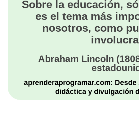
Sobre la educación, só
}
}
es el tema más impo
}
void imprimir_resultado()
nosotros, como p
{
for(i=1;i<=f;i++)
involucra
{
for(j=1;j<=c;j++)
{
printf("%d\t
}
Abraham Lincoln (1808
printf("\n");
}
estadouni
printf("La suma de la triang
}
aprenderaprogramar.com: Desde 
didáctica y divulgación 