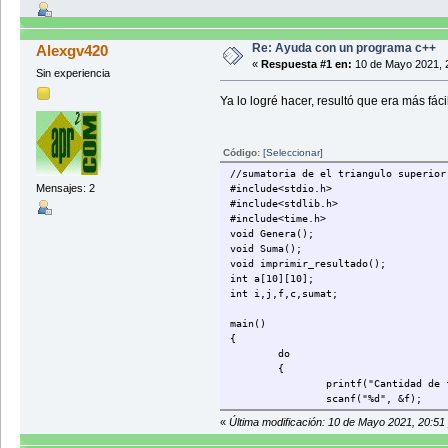
Re: Ayuda con un programa c++
Alexgv420
«
Respuesta #1 en:
10 de Mayo 2021, 
Sin experiencia
Ya lo logré hacer, resultó que era más fáci
Código:
[Seleccionar]
//sumatoria de el triangulo superior
Mensajes: 2
#include<stdio.h>
#include<stdlib.h>
#include<time.h>
void Genera();
void Suma();
void imprimir_resultado();
int a[10][10];
int i,j,f,c,sumat;
main()
{
do
{
printf("Cantidad de 
scanf("%d", &f);
printf("Cantidad de 
«
Última modificación: 10 de Mayo 2021, 20:5
scanf("%d", &c);
}