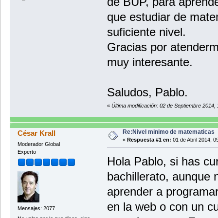
de BUP, para aprende
que estudiar de matem
suficiente nivel.
Gracias por atender
muy interesante.
Saludos, Pablo.
«
Última modificación: 02 de Septiembre 2014,
Re:Nivel minimo de matematicas
César Krall
«
Respuesta #1 en:
01 de Abril 2014, 0
Moderador Global
Experto
Hola Pablo, si has c
bachillerato, aunque
aprender a programar
en la web o con un cu
Mensajes: 2077