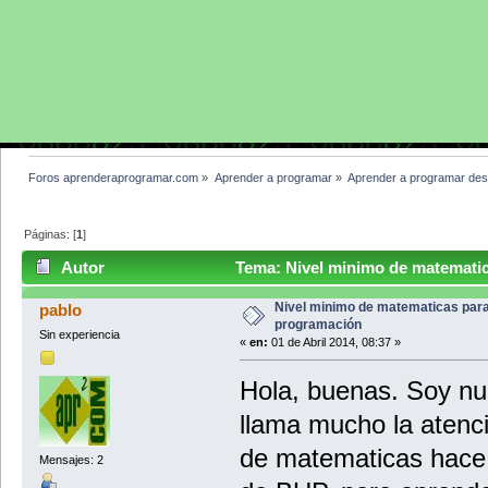
Foros aprenderaprogramar.com
»
Aprender a programar
»
Aprender a programar des
Páginas: [
1
]
Autor
Tema: Nivel minimo de matematic
veces)
Nivel minimo de matematicas par
pablo
programación
Sin experiencia
«
en:
01 de Abril 2014, 08:37 »
Hola, buenas. Soy n
llama mucho la atenci
de matematicas hace 
Mensajes: 2