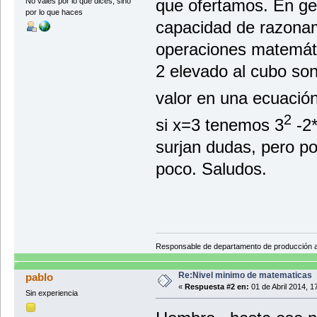
que ofertamos. En gen
No vales por lo que dices, sino
por lo que haces
capacidad de razonam
operaciones matemát
2 elevado al cubo son 
valor en una ecuació
2
si x=3 tenemos 3
-2*
surjan dudas, pero po
poco. Saludos.
Responsable de departamento de producción
Re:Nivel minimo de matematicas
pablo
«
Respuesta #2 en:
01 de Abril 2014, 1
Sin experiencia