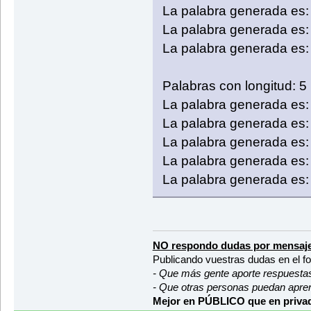
public static String Generar
La palabra generada es:
//La variable palabr
String palabra = "";
La palabra generada es: 
La palabra generada es: 
//Generamos palabra
for (int i=0; i<long
int codigoAs
Palabras con longitud: 5
//para pasar
La palabra generada es:
palabra = pa
}
La palabra generada es
return palabra;
La palabra generada es:
}
}
La palabra generada es:
La palabra generada es:
NO respondo dudas por mensaje
Publicando vuestras dudas en el f
- Que más gente aporte respuesta
- Que otras personas puedan apre
Mejor en PÚBLICO que en privad