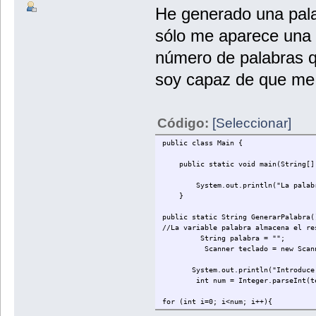
He generado una palab
sólo me aparece una 
número de palabras q
soy capaz de que me l
Código:
[Seleccionar]
public class Main {
public static void main(String[] 
System.out.println("La palabra 
}
public static String GenerarPalabra(
//La variable palabra almacena el re
String palabra = "";
Scanner teclado = new Scanner
System.out.println("Introduce el 
int num = Integer.parseInt(tecl
for (int i=0; i<num; i++){
int codigoAscii = (int)Math.floo