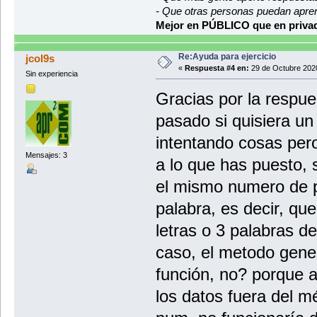
- Que otras personas puedan apre
//para pasar
Mejor en PÚBLICO que en privad
palabra = pa
}
return palabra;
Re:Ayuda para ejercicio
jcol9s
}
«
Respuesta #4 en:
29 de Octubre 2020
}
Sin experiencia
Gracias por la respu
pasado si quisiera un 
intentando cosas pero
Mensajes: 3
a lo que has puesto, 
el mismo numero de p
palabra, es decir, qu
letras o 3 palabras d
caso, el metodo gene
función, no? porque a
los datos fuera del mé