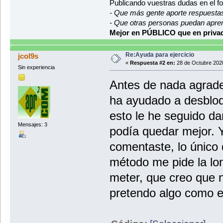
Publicando vuestras dudas en el f
- Que más gente aporte respuesta
- Que otras personas puedan apre
Mejor en PÚBLICO que en privad
Re:Ayuda para ejercicio
jcol9s
«
Respuesta #2 en:
28 de Octubre 2020
Sin experiencia
Antes de nada agrade
ha ayudado a desblo
esto le he seguido d
Mensajes: 3
podía quedar mejor. 
comentaste, lo único 
método me pide la lon
meter, que creo que 
pretendo algo como e