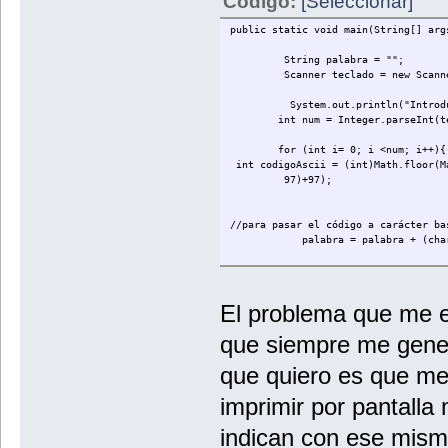
Código:
[Seleccionar]
public static void main(String[] arg
String palabra = "";
Scanner teclado = new Scanner
System.out.println("Introduce el
int num = Integer.parseInt(tecl
for (int i= 0; i <num; i++){
int codigoAscii = (int)Math.floor(M
97)+97);
//para pasar el código a carácter ba
palabra = palabra + (char)c
}
for (int i= 0; i <num; i++){
El problema que me e
System.out.println(palabra);
que siempre me gener
}
que quiero es que me 
}
}
imprimir por pantalla
indican con ese mism