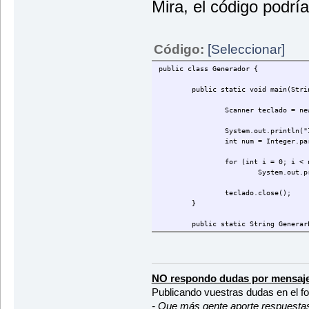
Mira, el código podrí
Código:
[Seleccionar]
public class Generador {
public static void main(Stri
Scanner teclado = ne
System.out.println("
int num = Integer.pa
for (int i = 0; i < 
System.out.p
teclado.close();
}
public static String Generar
//La variable palabr
String palabra = "";
//La longitud de la 
int longitud = (int)
//Generamos palabra
NO respondo dudas por mensaje
for (int i=0; i<long
Publicando vuestras dudas en el f
int codigoAs
- Que más gente aporte respuesta