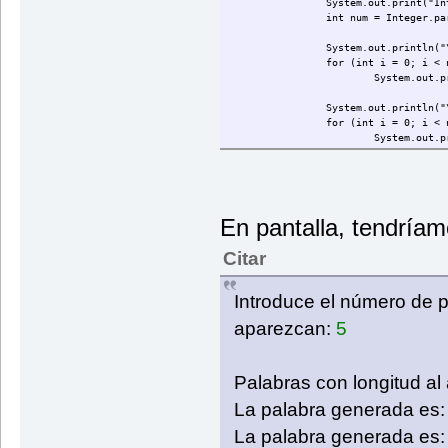
System.out.print("In
int num = Integer.pa
System.out.println("
for (int i = 0; i < 
System.out.p
System.out.println("
for (int i = 0; i < 
System.out.p
teclado.close();
}
public static String Generar
En pantalla, tendríam
//La variable palabr
String palabra = "";
Citar
//La longitud de la 
int longitud = (int)
//Generamos palabra
Introduce el número de 
for (int i=0; i<long
int codigoAs
aparezcan:
5
//para pasar
Palabras con longitud al 
palabra = pa
}
La palabra generada es: 
return palabra;
}
La palabra generada es: