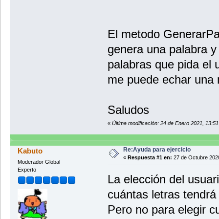
97)+97);
//para pasar el código a carácter ba
palabra = palabra + (char)cod
El metodo GenerarPal
}
return palabra;
genera una palabra 
}
}
palabras que pida el u
me puede echar una 
Saludos
«
Última modificación: 24 de Enero 2021, 13:5
Re:Ayuda para ejercicio
Kabuto
«
Respuesta #1 en:
27 de Octubre 2020
Moderador Global
Experto
La elección del usuar
cuántas letras tendrá 
Pero no para elegir c