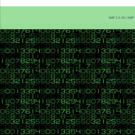
SMF 2.0.19
|
SMF 