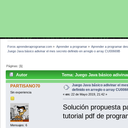
Foros aprenderaprogramar.com
»
Aprender a programar
»
Aprender a programar des
Juego Java básico adivinar el mes secreto definido en arreglo o array CU00669B 
Páginas: [
1
]
Autor
Tema: Juego Java básico adivinar 
CU00669B (Leído 5029 veces)
Juego Java básico adivinar el me
PARTISANO70
definido en arreglo o array CU00
Sin experiencia
«
en:
22 de Mayo 2019, 21:42 »
Solución propuesta p
tutorial pdf de progr
Mensajes: 6