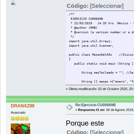
Código:
[Seleccionar]
/**
EJERCICIO CU00669B
* 22/05/2019 14:35 hrs. México - 
* @author (RMB)
* @version (a version number or a d
*/
import java.util.Arrays;
import java.util.Scanner;
public class MesesDelAño //Inicio 
{
public static void main (String [
String mesTecleado = ""; //Se decl
String [] meses ={"enero", "febrero
String mesSecreto = meses[9-1]; //
«
Última modificación: 02 de Octubre 2020, 20
System.out.println("Adivine el m
System.out.println("Introduzca el
Re:Ejercicio CU00669B
DRANXZ88
while (mesSecreto == meses[9-1]){
«
Respuesta #1 en:
06 de Agosto 2019,
Avanzado
Scanner scTeclado = new Scann
Porque este
mesTecleado = scTeclado.nextLin
Código:
[Seleccionar]
if (mesTecleado.equals(mesSecret