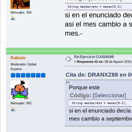
System.out.println("Usted ha 
System.out.println("*****Fin
String mesSecreto = meses[9-1];
break; //Se rompe el
Mensajes: 356
si en el enunciado de
}else { //En caso co
System.out.println("No ha ac
asi el mes cambio a s
} //Cierre del if.
}//Cierre del while
mes.-
}//Cierre del main
}//Cierre de la clase
Re:Ejercicio CU00669B
Kabuto
«
Respuesta #2 en:
08 de Agosto 2019,
Moderador Global
Experto
Cita de: DRANXZ88 en 0
Porque este
Código:
[Seleccionar]
String mesSecreto = meses[9-1];
Mensajes: 992
si en el enunciado decía
mes cambio a septiembre