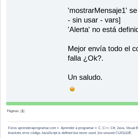
'mostrarMensaje1' se
- sin usar - vars]
'Alerta' no está defini
Mejor envía todo el c
falla ¿Ok?.
Un saludo.
Páginas: [
1
]
Foros aprenderaprogramar.com
»
Aprender a programar
»
C, C++, C#, Java, Visual 
brackets error código JavaScript is defined but never used. [no-unused CU01110E