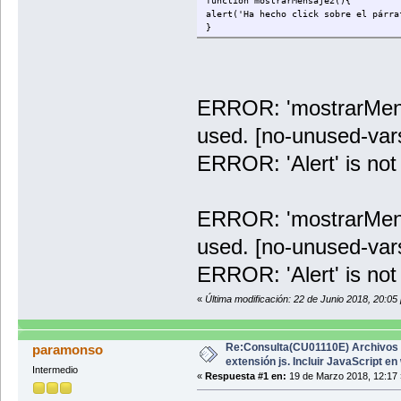
function mostrarMensaje2(){
alert('Ha hecho click sobre el párra
}
ERROR: 'mostrarMensa
used. [no-unused-var
ERROR: 'Alert' is not
ERROR: 'mostrarMensa
used. [no-unused-var
ERROR: 'Alert' is not
«
Última modificación: 22 de Junio 2018, 20:0
Re:Consulta(CU01110E) Archivos
paramonso
extensión js. Incluir JavaScript e
Intermedio
«
Respuesta #1 en:
19 de Marzo 2018, 12:17 