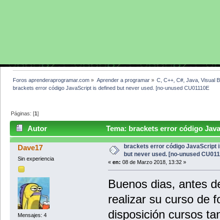
Foros aprenderaprogramar.com
»
Aprender a programar
»
C, C++, C#, Java, Visual 
brackets error código JavaScript is defined but never used. [no-unused CU01110E
Páginas: [
1
]
Autor
Tema: brackets error código Java
CU01110E (Leído 4349 veces)
brackets error código JavaScript i
Dave17
but never used. [no-unused CU01
Sin experiencia
«
en:
08 de Marzo 2018, 13:32 »
Buenos dias, antes d
realizar su curso de f
disposición cursos ta
Mensajes: 4