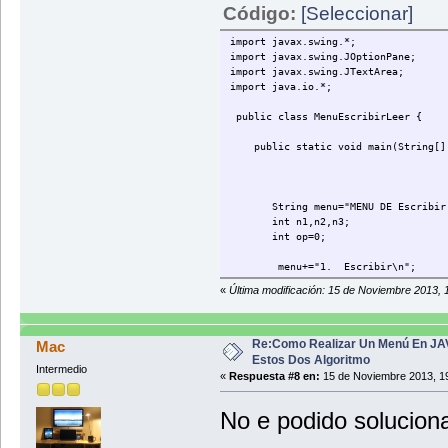
Código:
[Seleccionar]
import javax.swing.*;
import javax.swing.JOptionPane;
import javax.swing.JTextArea;
import java.io.*;
public class MenuEscribirLeer {
public static void main(String[] 
String menu="MENU DE Escribir 
int n1,n2,n3;
int op=0;
menu+="1. Escribir\n";
menu+="2. Leer\n";
«
Última modificación: 15 de Noviembre 2013, 
menu+="3. Fin\n";
menu+="Escoja Opción:\n";
while (op!=3){
Re:Como Realizar Un Menú En JA
Mac
Estos Dos Algoritmo
Intermedio
op=Integer.parseInt(JOptionPa
«
Respuesta #8 en:
15 de Noviembre 2013, 19
switch (op){
No e podido soluciona
case 1: