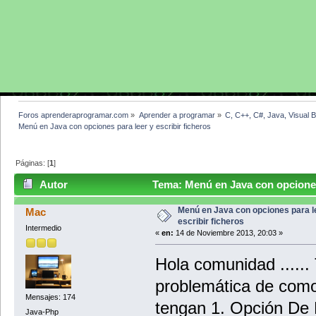
Foros aprenderaprogramar.com
»
Aprender a programar
»
C, C++, C#, Java, Visual 
Menú en Java con opciones para leer y escribir ficheros
Páginas: [
1
]
Autor
Tema: Menú en Java con opciones 
veces)
Menú en Java con opciones para l
Mac
escribir ficheros
Intermedio
«
en:
14 de Noviembre 2013, 20:03 »
Hola comunidad .....
problemática de com
Mensajes: 174
tengan 1. Opción De 
Java-Php