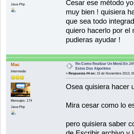
Cesar ese método yo n
Java-Php
JMenuItem itemNuevoJuego = new JMenu
muy bien ! quisiera ha
menuOpciones.add (itemNuevoJuego);
que sea todo integrad
JMenuItem itemCerrarPrograma = new J
menuOpciones.add (itemCerrarPrograma
quiero hacerlo por el
//ACCIONES DE RESPUESTA A ELECCIÓN D
pudieras ayudar !
itemDetener.addActionListener(new Ac
System.out.prin
itemContinuarPartida.addActionListen
System.out.prin
Re:Como Realizar Un Menú En JA
Mac
Estos Dos Algoritmo
itemNuevoJuego.addActionListener(new
Intermedio
«
Respuesta #4 en:
15 de Noviembre 2013, 00
System.out.prin
itemCerrarPrograma.addActionListener
Osea quisiera hacer 
System.out.prin
}// Cierre del método construirMenu
Mensajes: 174
} //Cierre de la clase
Mira cesar como lo e
Java-Php
pero quisiera saber c
de Escribir archivo y 