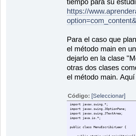
tiempo para su estudi
nombre=JOptionPane.showInputDialog
sueldo=Integer.parseInt(JOptionP
https://www.aprende
edad=Integer.parseInt(JOptionPan
option=com_content
pw.println(nombre+"--__--"+sueldo+
JOptionPane.showMessageDialog(null
pw.close();
Para el caso que plan
}
}
el método main en un
dejarlo en la clase "M
otras dos clases como
el método main. Aquí 
Código:
[Seleccionar]
import javax.swing.*;
import javax.swing.JOptionPane;
import javax.swing.JTextArea;
import java.io.*;
public class MenuEscribirLeer {