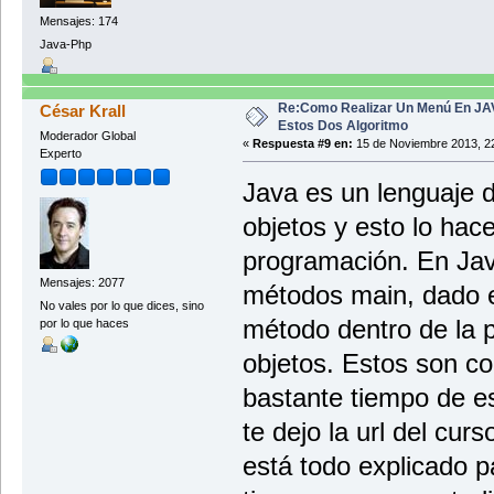
Mensajes: 174
Java-Php
break;
case 2:
Re:Como Realizar Un Menú En JA
César Krall
break;
Estos Dos Algoritmo
Moderador Global
«
Respuesta #9 en:
15 de Noviembre 2013, 22
case 3:
Experto
break;
Java es un lenguaje 
objetos y esto lo hace
}
}
programación. En Jav
} // cierre del public static void 
Mensajes: 2077
métodos main, dado e
No vales por lo que dices, sino
public static void escribir ()thro
método dentro de la 
por lo que haces
// TODO code application logi
objetos. Estos son c
String archivo="nombre.txt";
FileWriter fw= new FileWriter(ar
bastante tiempo de e
BufferedWriter bw= new Buffere
PrintWriter pw= new PrintWriter 
te dejo la url del cu
está todo explicado p
String nombre="";
int sueldo,edad;