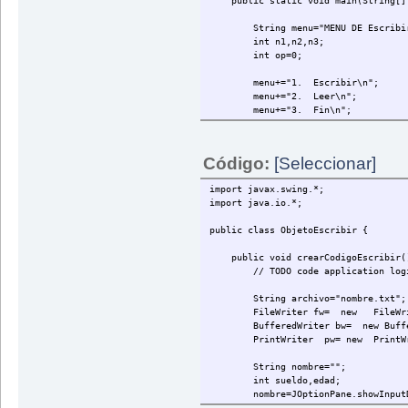
public static void main(String[] a
String menu="MENU DE Escribir 
int n1,n2,n3;
int op=0;
menu+="1. Escribir\n";
menu+="2. Leer\n";
menu+="3. Fin\n";
menu+="Escoja Opción:\n";
while (op!=3){
Código:
[Seleccionar]
op=Integer.parseInt(JOptionPa
import javax.swing.*;
import java.io.*;
switch (op){
public class ObjetoEscribir {
case 1:
public void crearCodigoEscribir()
ObjetoEscribir objeto1 = n
// TODO code application logic h
objeto1.crearCodigoEscr
String archivo="nombre.txt";
break;
FileWriter fw= new FileWriter
BufferedWriter bw= new Buff
case 2:
PrintWriter pw= new PrintWri
ObjetoLeer objeto2 = new 
objeto2.crearCodigoLee
String nombre="";
int sueldo,edad;
break;
nombre=JOptionPane.showInputDia
sueldo=Integer.parseInt(JOptio