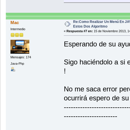
while (op!=3){
op=Integer.parseInt(JOptionPa
switch (op){
Re:Como Realizar Un Menú En JA
Mac
case 1:
Estos Dos Algoritmo
Intermedio
«
Respuesta #7 en:
15 de Noviembre 2013, 14
break;
Esperando de su ayu
case 2:
break;
Mensajes: 174
Sigo haciéndolo a si 
case 3:
Java-Php
!
break;
}
}
No me saca error pero
}
}// cierre del public static void m
ocurrirá espero de s
----------------------------
-----------------------