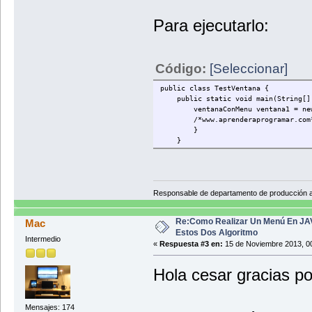
setLocation(380, 50); //Colocación d
JPanel panel = new JPanel();
Para ejecutarlo:
contents = getContentPane();
contents.add(panel, BorderLayout.CE
construirMenu();
//panel.requestFocusInWindow();
Código:
[Seleccionar]
pack();
setVisible(true);
public class TestVentana {
}//Cierre del constructor www.aprend
public static void main(String[] 
ventanaConMenu ventana1 = new v
/*www.aprenderaprogramar.com
/**
}
* Método que construye el menú e imp
}
*/
public void construirMenu(){
// CREACION DE LA BARRA DE MENÚ
Responsable de departamento de producción
JMenuBar barraMenu = new JMenuBar();
setJMenuBar (barraMenu);
JMenu menuOpciones = new JMenu ("Opc
Re:Como Realizar Un Menú En JA
Mac
barraMenu.add (menuOpciones);
Estos Dos Algoritmo
Intermedio
«
Respuesta #3 en:
15 de Noviembre 2013, 00
// CREACION DE LOS ITEMS DE MENÚ
JMenuItem itemDetener = new JMenuIte
Hola cesar gracias po
menuOpciones.add (itemDetener);
JMenuItem itemContinuarPartida = new
Mensajes: 174
menuOpciones.add (itemContinuarParti