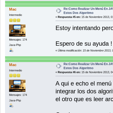
op=Integer.parseInt(JOptionPa
switch (op){
Re:Como Realizar Un Menú En JA
Mac
case 1:
Estos Dos Algoritmo
Intermedio
«
Respuesta #5 en:
15 de Noviembre 2013, 01
String archivo="nombre.txt";
FileWriter fw= new FileWriter(ar
Estoy intentando pero
BufferedWriter bw= new Buffere
PrintWriter pw= new PrintWriter (
Mensajes: 174
Espero de su ayuda !
String nombre="";
Java-Php
int sueldo,edad;
nombre=JOptionPane.showInputDialog
«
Última modificación: 15 de Noviembre 2013, 
sueldo=Integer.parseInt(JOptionP
edad=Integer.parseInt(JOptionPan
Re:Como Realizar Un Menú En JA
Mac
pw.println(nombre+"--__--"+sueldo+
Estos Dos Algoritmo
Intermedio
«
Respuesta #6 en:
15 de Noviembre 2013, 04
JOptionPane.showMessageDialog(null
pw.close();
A qui e echo el menú
integrar los dos algori
Mensajes: 174
el otro que es leer arc
Java-Php
break;