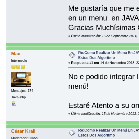
Me gustaría que me e
}
}
en un menu en JAVA
}
Gracias Muchísimas 
«
Última modificación: 15 de Septiembre 2014,
Re:Como Realizar Un Menú En JA
Mac
Estos Dos Algoritmo
Intermedio
«
Respuesta #1 en:
14 de Noviembre 2013, 22
No e podido integrar 
menú!
Mensajes: 174
Java-Php
Estaré Atento a su or
«
Última modificación: 15 de Noviembre 2013, 
Re:Como Realizar Un Menú En JA
César Krall
Estos Dos Algoritmo
Moderador Global