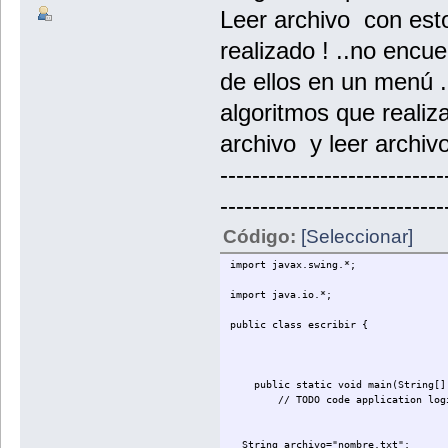
Leer archivo con est
realizado ! ..no encu
de ellos en un menú .
algoritmos que realiza
archivo y leer archivo
----------------------------
----------------------------
Código:
[Seleccionar]
import javax.swing.*;
import java.io.*;
public class escribir {
public static void main(String[] a
// TODO code application logic h
String archivo="nombre.txt";