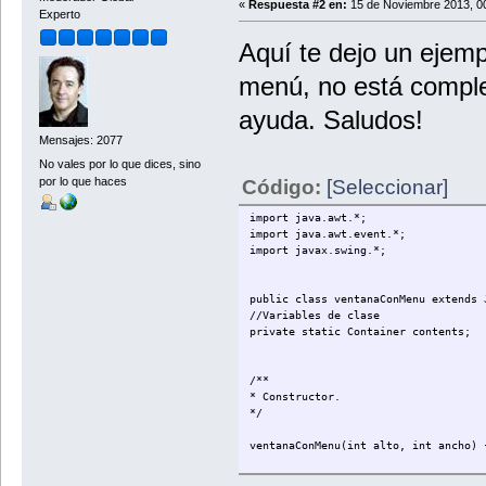
«
Respuesta #2 en:
15 de Noviembre 2013, 00
Experto
Aquí te dejo un ejem
menú, no está comple
ayuda. Saludos!
Mensajes: 2077
No vales por lo que dices, sino
por lo que haces
Código:
[Seleccionar]
import java.awt.*;
import java.awt.event.*;
import javax.swing.*;
public class ventanaConMenu extends 
//Variables de clase
private static Container contents;
/**
* Constructor.
*/
ventanaConMenu(int alto, int ancho) 
setTitle("Ventana");