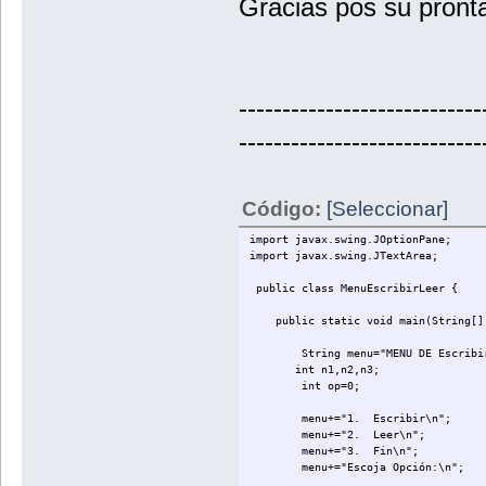
Gracias pos su pront
case 2:
break;
case 3:
----------------------------
break;
----------------------------
}
}
}
}// cierre del public static void m
Código:
[Seleccionar]
import javax.swing.JOptionPane;
import javax.swing.JTextArea;
public class MenuEscribirLeer {
public static void main(String[] 
String menu="MENU DE Escribir 
int n1,n2,n3;
int op=0;
menu+="1. Escribir\n";
menu+="2. Leer\n";
menu+="3. Fin\n";
menu+="Escoja Opción:\n";