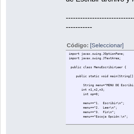
----------------------------
-----------
Código:
[Seleccionar]
import javax.swing.JOptionPane;
import javax.swing.JTextArea;
public class MenuEscribirLeer {
public static void main(String[] 
String menu="MENU DE Escribir 
int n1,n2,n3;
int op=0;
menu+="1. Escribir\n";
menu+="2. Leer\n";
menu+="3. Fin\n";
menu+="Escoja Opción:\n";
while (op!=3){