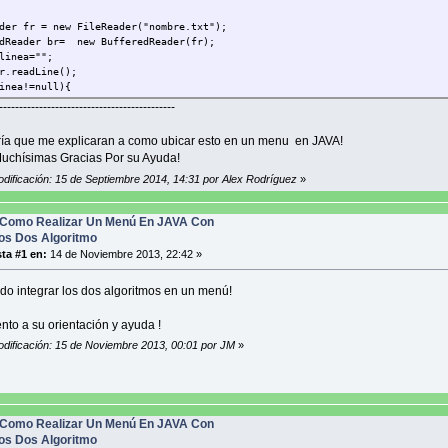
der fr = new FileReader("nombre.txt");
dReader br= new BufferedReader(fr);
linea="";
r.readLine();
inea!=null){
--------------------------------------------
vector[]= linea.split("--__--");
Pane.showMessageDialog(null,"Nombre"+vector[0]+"\nsueldo1:"+vector[1]+"\ns
ía que me explicaran a como ubicar esto en un menu en JAVA!
r.readLine();
uchísimas Gracias Por su Ayuda!
odificación: 15 de Septiembre 2014, 14:31 por Alex Rodríguez
»
Como Realizar Un Menú En JAVA Con
os Dos Algoritmo
ta #1 en:
14 de Noviembre 2013, 22:42 »
do integrar los dos algoritmos en un menú!
ento a su orientación y ayuda !
odificación: 15 de Noviembre 2013, 00:01 por JM
»
Como Realizar Un Menú En JAVA Con
os Dos Algoritmo