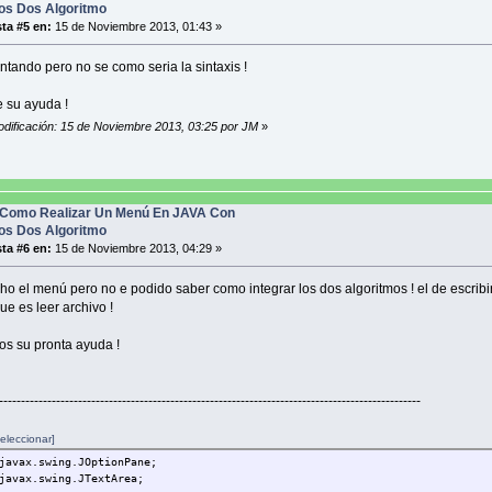
tch (op){
os Dos Algoritmo
se 1:
ta #5 en:
15 de Noviembre 2013, 01:43 »
 archivo="nombre.txt";
entando pero no se como seria la sintaxis !
iter fw= new FileWriter(archivo,true);
edWriter bw= new BufferedWriter(fw);
riter pw= new PrintWriter (bw);
 su ayuda !
odificación: 15 de Noviembre 2013, 03:25 por JM
»
ng nombre="";
eldo,edad;
=JOptionPane.showInputDialog("digite nombre");
=Integer.parseInt(JOptionPane.showInputDialog("digite sueldo"));
Como Realizar Un Menú En JAVA Con
nteger.parseInt(JOptionPane.showInputDialog("digite edad"));
os Dos Algoritmo
ntln(nombre+"--__--"+sueldo+"--__--"+edad+"--__--");
ta #6 en:
15 de Noviembre 2013, 04:29 »
nPane.showMessageDialog(null,"los datos se guardaron EXCELENTE");
cho el menú pero no e podido saber como integrar los dos algoritmos ! el de escribi
ose();
que es leer archivo !
os su pronta ayuda !
------------------------------------------------------------------------------------------------
reak;
eleccionar]
se 2:
javax.swing.JOptionPane;
javax.swing.JTextArea;