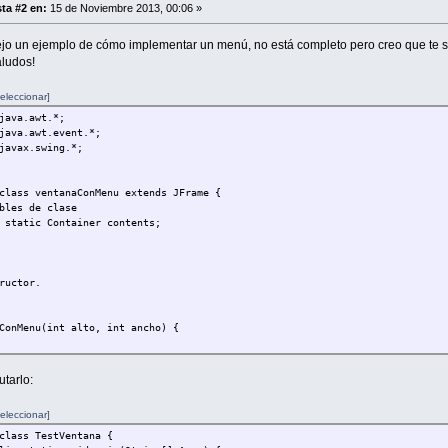
ta #2 en:
15 de Noviembre 2013, 00:06 »
ejo un ejemplo de cómo implementar un menú, no está completo pero creo que te s
ludos!
eleccionar]
java.awt.*;
java.awt.event.*;
javax.swing.*;
class ventanaConMenu extends JFrame {
bles de clase
 static Container contents;
ructor.
ConMenu(int alto, int ancho) {
e("Ventana");
tion(380, 50); //Colocación de la ventana
utarlo:
panel = new JPanel();
s = getContentPane();
eleccionar]
s.add(panel, BorderLayout.CENTER); //Espacio central
irMenu();
class TestVentana {
.requestFocusInWindow();