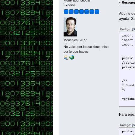
Moderador Global
«
Respues
Experto
Aquí te d
ayuda. Sa
Código:
[S
import 
import 
Mensajes: 2077
import 
No vales por lo que dices, sino
por lo que haces
public 
//Varia
private
/**
* Const
*/
ventana
setTitl
setLoca
Para ejec
JPanel 
content
Código:
[S
content
constru
public 
//panel