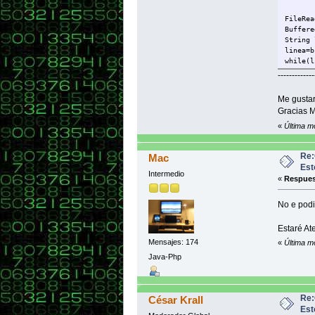
}
FileRea
}
Buffere
String 
linea=b
while(l
-------------
String 
JOption
Me gustar
linea=b
Gracias M
}
«
Última m
}
}
Re:
Mac
Est
Intermedio
«
Respues
No e podi
Estaré At
Mensajes: 174
«
Última m
Java-Php
Re:
César Krall
Est