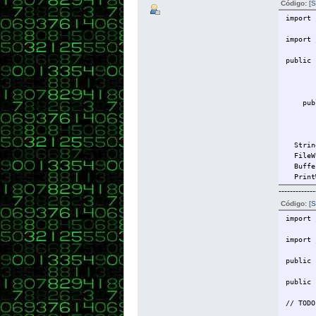
Código:
[S
import 
import 
public 
public
// TOD
String
FileWr
Buffer
PrintW
-------------
Código:
[S
Stri
import 
int su
nombre
import 
sueldo
edad=I
public 
pw.pri
public 
JOptio
// TODO
pw.cl