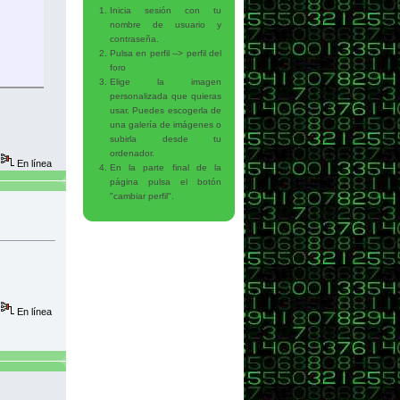
Inicia sesión con tu
nombre de usuario y
contraseña.
Pulsa en perfil --> perfil del
foro
Elige la imagen
personalizada que quieras
usar. Puedes escogerla de
ueldo1:"+vector[2]);
una galería de imágenes o
subirla desde tu
ordenador.
En línea
En la parte final de la
página pulsa el botón
"cambiar perfil".
En línea