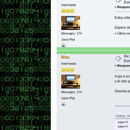
swi
Est
ca
Intermedio
«
Respues
String
Estoy int
FileWr
Buffer
PrintW
Espero de
Mensajes: 174
«
Última m
Stri
Java-Php
int su
nombre
sueldo
Re:
Mac
edad=I
Est
Intermedio
pw.pri
«
Respues
JOptio
A qui e e
pw.cl
y el otro 
Gracias p
Mensajes: 174
Java-Php
-------------
b
Código:
[S
ca
import 
import 