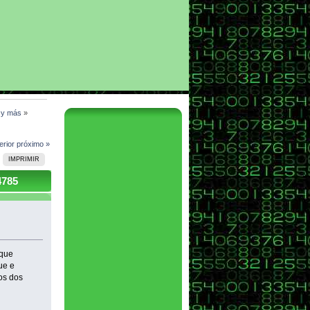
l y más
»
erior
próximo »
IMPRIMIR
4785
 que
ue e
los dos