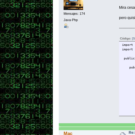
menuOpc
Mira cesa
//ACCIO
Mensajes: 174
pero quis
itemDet
Java-Php
Sys
-------------
itemCon
Sys
Código:
[S
import 
itemNue
import 
Sys
public
itemCer
Sys
public
}// Cie
String
} //Cie
int 
int
menu+
menu
menu
menu+
whil
op=In
Re:
Mac