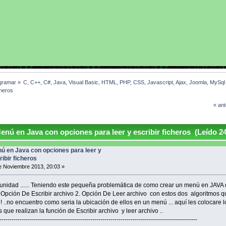
gramar
»
C, C++, C#, Java, Visual Basic, HTML, PHP, CSS, Javascript, Ajax, Joomla, MySq
cheros
« ant
nú en Java con opciones para leer y escribir ficheros (Leído 2
ú en Java con opciones para leer y
ribir ficheros
 Noviembre 2013, 20:03 »
nidad ...... Teniendo este pequeña problemática de como crear un menú en JAVA
 Opción De Escribir archivo 2. Opción De Leer archivo con estos dos algoritmos q
 ! ..no encuentro como seria la ubicación de ellos en un menú ... aquí les colocare 
 que realizan la función de Escribir archivo y leer archivo ..
--------------------------------------------------------------------------------------------------