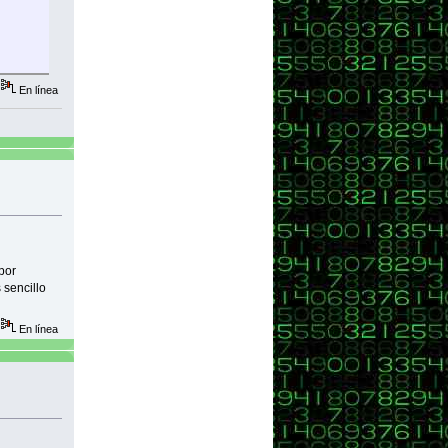
En línea
por
 sencillo
En línea