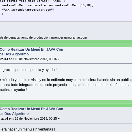
 static void main(String[] Args) {
aConMenu ventana1 = new ventanaConMenu(10,10);
ble(true);
.aprenderaprogramar.com*/
re del constructor www.aprenderaprogramar.com
}
o que construye el menú e implementa acciones de respuesta
le de departamento de producción aprenderaprogramar.com
void construirMenu(){
Como Realizar Un Menú En JAVA Con
CION DE LA BARRA DE MENÚ
os Dos Algoritmo
r barraMenu = new JMenuBar();
ta #3 en:
15 de Noviembre 2013, 00:16 »
uBar (barraMenu);
enuOpciones = new JMenu ("Opciones Menu");
r gracias por tu respuesta y ayuda !
nu.add (menuOpciones);
 método yo no lo e visto y no lo entiendo muy bien ! quisiera hacerlo sin un public 
CION DE LOS ITEMS DE MENÚ
que sea todo integrado en un solo proyecto.. osea quiero hacerlo por el método mas
em itemDetener = new JMenuItem("Detener");
pudieras ayudar !
iones.add (itemDetener);
em itemContinuarPartida = new JMenuItem("Continuar");
iones.add (itemContinuarPartida);
Como Realizar Un Menú En JAVA Con
os Dos Algoritmo
em itemNuevoJuego = new JMenuItem("Nuevo Juego");
ta #4 en:
15 de Noviembre 2013, 00:25 »
iones.add (itemNuevoJuego);
em itemCerrarPrograma = new JMenuItem("Cerrar Programa");
iera hacer un menú sin ventanas !