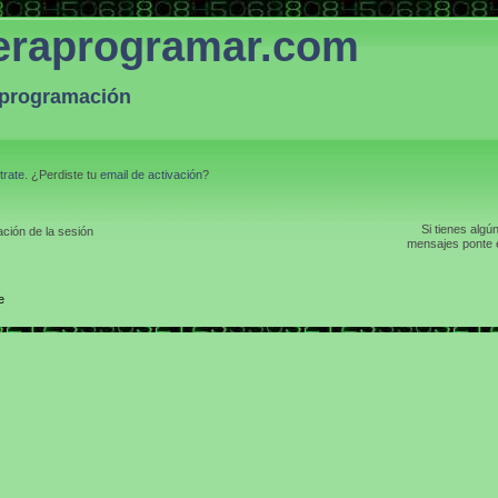
eraprogramar.com
a programación
trate
. ¿Perdiste tu
email de activación
?
Si tienes algú
ción de la sesión
mensajes ponte e
e