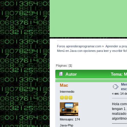
Foros aprenderaprogramar.com
»
Aprender a pro
Menú en Java con opciones para leer y escribir fi
Páginas: [
1
]
Autor
Tema: Me
veces)
Men
Mac
esc
Intermedio
«
en:
14 de
Hola comu
tengan 1.
realizado
algoritmos
Mensajes: 174
-------------
Java-Php