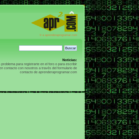
Ir a aprenderaprogramar.com
Noticias:
n problema para registrarte en el foro o para escribir
n contacto con nosotros a través del formulario de
contacto de aprenderaprogramar.com