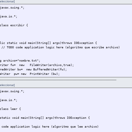
eleccionar]
javax.swing.*;
java.io.*;
class escribir {
 static void main(String[] args)throws IOException {
O code application logic here (algoritmo que escribe archivo)
 archivo="nombre.txt";
iter fw= new FileWriter(archivo,true);
edWriter bw= new BufferedWriter(fw);
riter pw= new PrintWriter (bw);
---------------------------------------------------------------------------------------------------
eleccionar]
ng nombre="";
javax.swing.*;
eldo,edad;
=JOptionPane.showInputDialog("digite nombre");
java.io.*;
=Integer.parseInt(JOptionPane.showInputDialog("digite sueldo"));
nteger.parseInt(JOptionPane.showInputDialog("digite edad"));
class leer {
ntln(nombre+"--__--"+sueldo+"--__--"+edad+"--__--");
static void main(String[] args)throws IOException {
nPane.showMessageDialog(null,"los datos se guardaron EXCELENTE");
 code application logic here (algoritmo que lee archivo)
ose();