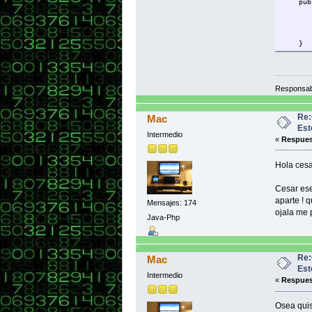
public
pack();
ventan
setVisi
/*www
}//Cier
}
/**
* Métod
*/
Responsab
public 
Re:
Mac
// CREA
Est
Intermedio
JMenuBa
«
Respues
setJMen
JMenu m
Hola cesa
barraMe
Cesar ese
// CREA
aparte ! 
Mensajes: 174
JMenuIt
ojala me 
Java-Php
menuOpc
JMenuIt
menuOpc
Re:
Mac
Est
JMenuIt
Intermedio
«
Respues
menuOpc
JMenuIt
Osea quis