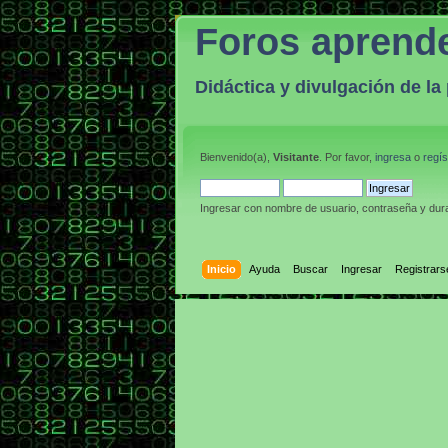
Foros aprend
Didáctica y divulgación de l
Bienvenido(a),
Visitante
. Por favor,
ingresa
o
regís
Ingresar con nombre de usuario, contraseña y dura
Inicio
Ayuda
Buscar
Ingresar
Registrars