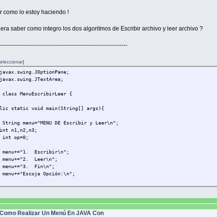
iones.add (itemCerrarPrograma);
r como lo estoy haciendo !
NES DE RESPUESTA A ELECCIÓN DE ITEMS DEL MENÚ IMPLEMENTADOS COMO MÉTODOS I
iera saber como integro los dos algoritmos de Escribir archivo y leer archivo ?
ener.addActionListener(new ActionListener() { public void actionPerformed 
tem.out.println ("Invocación 1")
------------------------------------------------------------------
tinuarPartida.addActionListener(new ActionListener() { public void actionP
tem.out.println ("Invocación 2")
eleccionar]
javax.swing.JOptionPane;
voJuego.addActionListener(new ActionListener() { public void actionPerform
javax.swing.JTextArea;
tem.out.println ("Invocación 3")
 class MenuEscribirLeer {
rarPrograma.addActionListener(new ActionListener() { public void actionPer
tem.out.println ("Invocación 4")
 static void main(String[] args){
rre del método construirMenu
 menu="MENU DE Escribir y Leer\n";
rre de la clase
n1,n2,n3;
 op=0;
="1. Escribir\n";
+="2. Leer\n";
+="3. Fin\n";
="Escoja Opción:\n";
e (op!=3){
teger.parseInt(JOptionPane.showInputDialog(menu));
Como Realizar Un Menú En JAVA Con