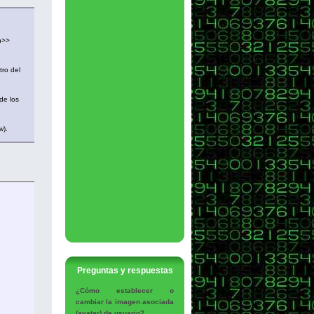
n>>
tro del
de los
w).
Preguntas y respuestas
¿Cómo establecer o
cambiar la imagen asociada
(avatar) de usuario?