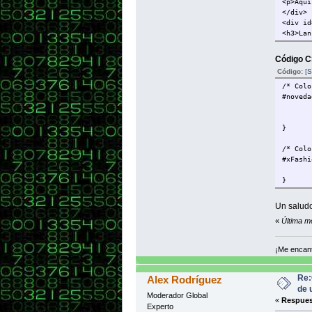
<p>Aquí
</div>
<div id
<h3>Lan
<p>Este
<p><img
Código C
</div>
Código:
[S
<div id
<h3>Mej
/* Colo
<p>Hemo
#noveda
<p><img
</div>
</body>
}
</html>
/* Colo
#xFashi
}
Un salud
«
Última m
¡Me encant
Re:
Alex Rodríguez
de 
Moderador Global
«
Respues
Experto