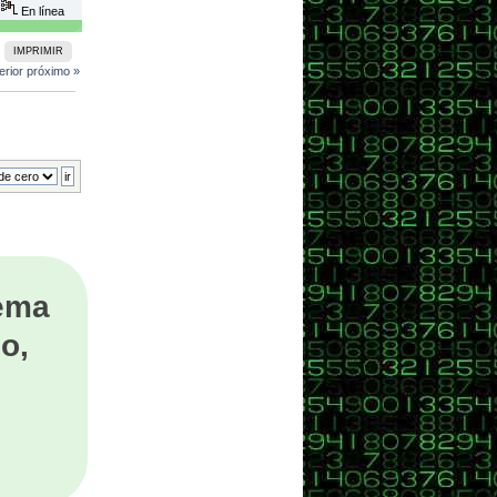
En línea
IMPRIMIR
erior
próximo »
tema
o,