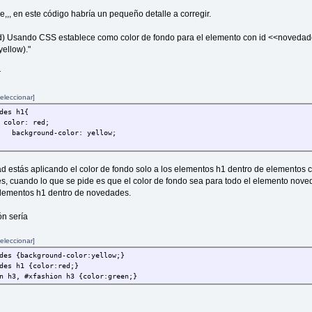
e,,, en este código habría un pequeño detalle a corregir.
d) Usando CSS establece como color de fondo para el elemento con id <<novedad
yellow)."
r
eleccionar]
des h1{
color: red;
background-color: yellow;
ad estás aplicando el color de fondo solo a los elementos h1 dentro de elementos c
, cuando lo que se pide es que el color de fondo sea para todo el elemento nove
lementos h1 dentro de novedades.
ón sería
eleccionar]
des {background-color:yellow;}
des h1 {color:red;}
n h3, #xfashion h3 {color:green;}