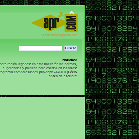
Ir a aprenderaprogramar.com
Noticias:
para recién llegados: en este hilo están las normas,
sugerencias y políticas para escribir en los foros:
programar.com/foros/index.php?topic=1460.0
¡Léelo
antes de escribir!