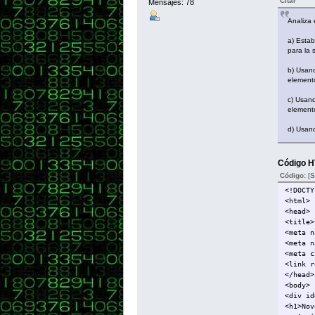
Citar
Mensajes: 78
Analiza 
a) Estab
para la 
b) Usand
element
c) Usand
element
d) Usand
Código 
Código:
[S
<!DOCTY
<html>
<head>
<title>
<meta n
<meta n
<meta c
<link r
</head>
<body>
<div id
<h1>Nov