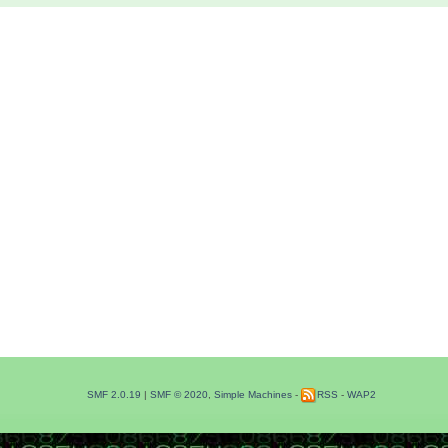
SMF 2.0.19
|
SMF © 2020
,
Simple Machines
-
RSS
-
WAP2