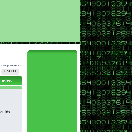
erior
próximo »
IMPRIMIR
 unico
 en ids