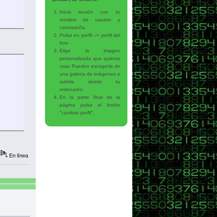
Inicia sesión con tu
nombre de usuario y
contraseña.
Pulsa en perfil --> perfil del
n producto x-fashion" /></p>
foro
Elige la imagen
personalizada que quieras
usar. Puedes escogerla de
t="imagen producto tmotion" /></p>
una galería de imágenes o
subirla desde tu
ordenador.
En la parte final de la
página pulsa el botón
"cambiar perfil".
En línea