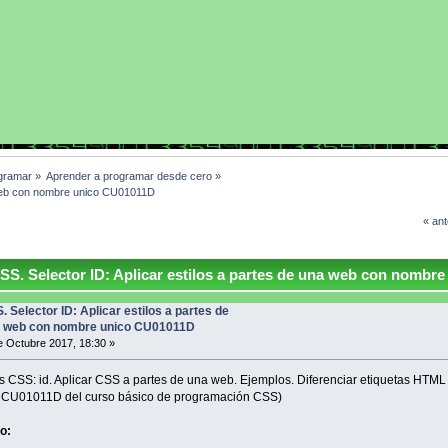
gramar
»
Aprender a programar desde cero
»
a web con nombre unico CU01011D 
« ant
S. Selector ID: Aplicar estilos a partes de una web con nombre
. Selector ID: Aplicar estilos a partes de
 web con nombre unico CU01011D
 Octubre 2017, 18:30 »
s CSS: id. Aplicar CSS a partes de una web. Ejemplos. Diferenciar etiquetas HTML
o CU01011D del curso básico de programación CSS)
o: