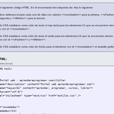
el siguiente código HTML. En él encontrarás tres etiquetas div. Haz lo siguiente:
lece atributos id para cada una de ellas con valores <<novedades>> para la primera, <<xFashio
segunda y <<tMotion>> para la tercera.
o CSS establece como color de texto el rojo (red) para los elementos h1 que se encuentren den
o con id <<novedades>>.
o CSS establece como color de texto el verde para los elementos h3 que se encuentren dentro 
os con id <<xFashion>> y <<tMotion>>.
o CSS establece como color de fondo para el elemento con id <<novedades>> el amarillo (yello
HTML:
eleccionar]
PE html>
Portal web - aprenderaprogramar.com</title>
ame="description" content="Portal web aprenderaprogramar.com">
ame="keywords" content="aprender, programar, cursos, libros">
harset="utf-8">
el="stylesheet" type="text/css" href="estilos.css" />
="novedades">
edades</h1>