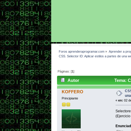
Foros aprenderaprogramar.com
»
Aprender a pro
CSS. Selector ID: Aplicar estilos a partes de un
Páginas: [
1
]
Autor
Tema: CS
CU01011D (Leído 3878 veces)
CSS
KOFFERO
una
Principiante
«
en:
02 de
Selectore
(Ejercici
Enunciad