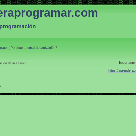
eraprogramar.com
a programación
trate
. ¿Perdiste tu
email de activación
?
Importante 
ción de la sesión
https://aprendera
e