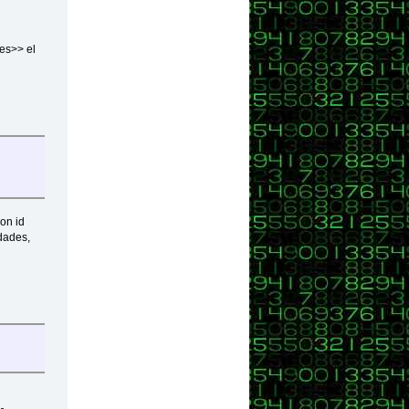
es>> el
on id
dades,