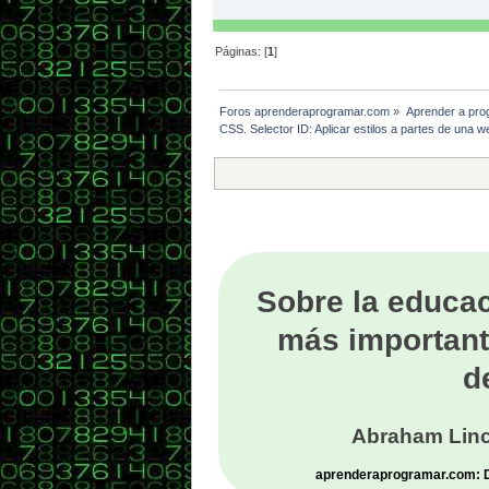
Páginas: [
1
]
Foros aprenderaprogramar.com
»
Aprender a pro
CSS. Selector ID: Aplicar estilos a partes de un
Sobre la educac
más important
d
Abraham Linc
aprenderaprogramar.com: De