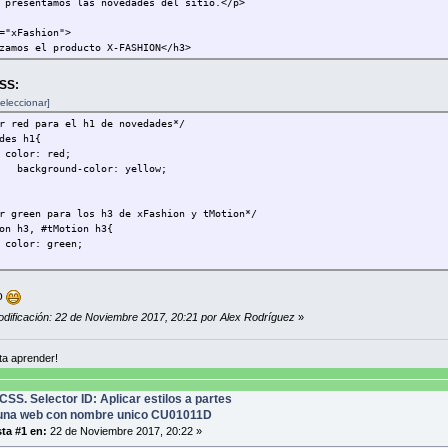
 presentamos las novedades del sitio.</p>
="xFashion">
zamos el producto X-FASHION</h3>
 producto permite estirar la piel hasta dejarla como la de un bebé.</p>
 src="http://i.imgur.com/tq5Bs.png" title="Imagen del producto" alt="image
SS:
eleccionar]
="tMotion">
oramos el producto T-MOTION</h3>
r red para el h1 de novedades*/
s lanzado una nueva versión del producto T-MOTION</p>
des h1{
 src="http://i.imgur.com/SpZyc.png" title="Imagen del proudcto tmotion" al
color: red;
background-color: yellow;
r green para los h3 de xFashion y tMotion*/
on h3, #tMotion h3{
color: green;
o
odificación: 22 de Noviembre 2017, 20:21 por Alex Rodríguez
»
a aprender!
CSS. Selector ID: Aplicar estilos a partes
una web con nombre unico CU01011D
ta #1 en:
22 de Noviembre 2017, 20:22 »