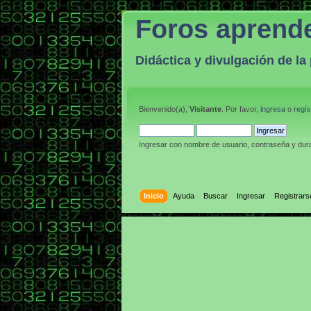
Foros aprend
Didáctica y divulgación de l
Bienvenido(a),
Visitante
. Por favor,
ingresa
o
regís
Ingresar con nombre de usuario, contraseña y dura
Inicio
Ayuda
Buscar
Ingresar
Registrars