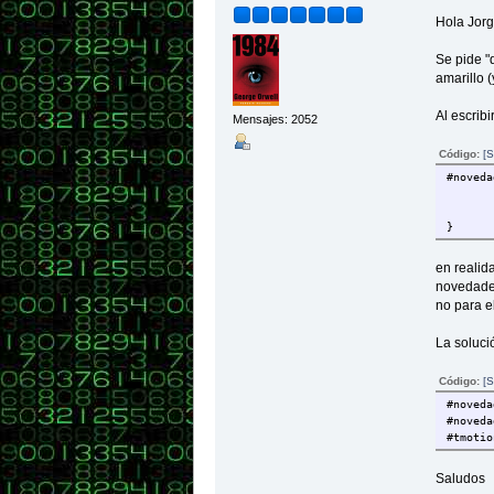
Hola Jorg
Se pide "
amarillo (
Al escribi
Mensajes: 2052
Código:
[S
#noveda
}
en realid
novedades
no para e
La soluci
Código:
[S
#noveda
#noveda
#tmotio
Saludos