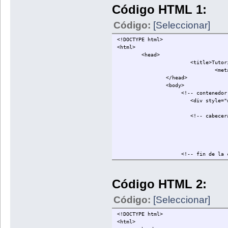
Código HTML 1:
Código:
[Seleccionar]
<!DOCTYPE html>
<html>
<head>
<title>Tutoriales 
<met
</head>
<body>
<!-- contenedor d
<div style="width:
<!-- cabecer
<di
<!-- fin de la ca
<!-- menú d
Código HTML 2:
Código:
[Seleccionar]
<!DOCTYPE html>
<html>