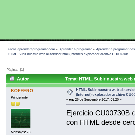
Foros aprenderaprogramar.com
»
Aprender a programar
»
Aprender a programar des
HTML. Subir nuestra web al servidor html (Internet) explorador archivo CU00730B
Páginas: [
1
]
Autor
Tema: HTML. Subir nuestra web al
CU00730B (Leído 3780 veces)
HTML. Subir nuestra web al servid
KOFFERO
(Internet) explorador archivo CU
Principiante
«
en:
26 de Septiembre 2017, 09:20 »
Ejercicio CU00730B 
con HTML desde cero
Mensajes: 78