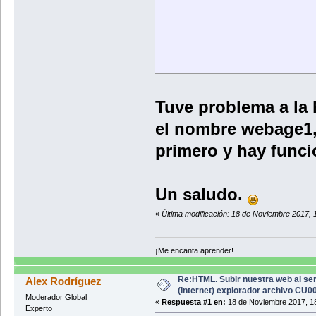
Tuve problema a la 
el nombre webage1, 
primero y hay funci
Un saludo.
«
Última modificación: 18 de Noviembre 2017, 
</div>
</body>
</html>
¡Me encanta aprender!
Re:HTML. Subir nuestra web al ser
Alex Rodríguez
(Internet) explorador archivo CU
Moderador Global
</di
«
Respuesta #1 en:
18 de Noviembre 2017, 18
Experto
</body>