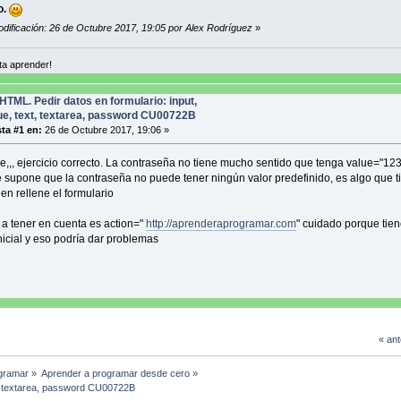
<input type="text" name="correo" id="co
o.
<br/><br/>
odificación: 26 de Octubre 2017, 19:05 por Alex Rodríguez
»
<label for="clave">Contraseña:</label>
<input type="password" name="clave" id="
<br/><br/>
a aprender!
<textarea name="mensaje" cols="40" rows=
<br/><br/>
<input type="submit" value="Enviar" />
HTML. Pedir datos en formulario: input,
<input type="reset" value="Cancelar" /
ue, text, textarea, password CU00722B
</form>
ta #1 en:
26 de Octubre 2017, 19:06 »
</body>
e,,, ejercicio correcto. La contraseña no tiene mucho sentido que tenga value="1
 supone que la contraseña no puede tener ningún valor predefinido, es algo que t
ien rellene el formulario
 a tener en cuenta es action="
http://aprenderaprogramar.com
" cuidado porque tie
nicial y eso podría dar problemas
« ant
gramar
»
Aprender a programar desde cero
»
xt, textarea, password CU00722B