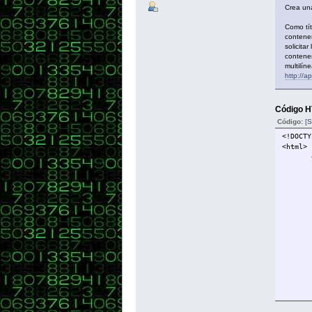
Crea una
Como tít
contener
solicita
contener
multilín
http://
Código 
Código:
[S
<!DOCTY
<html>
<he