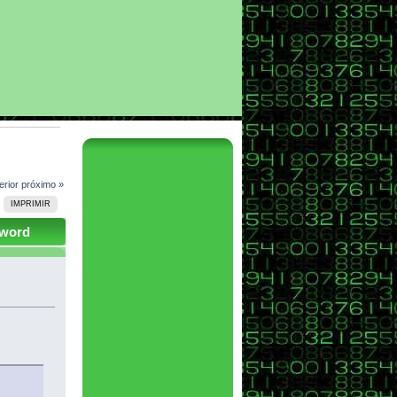
erior
próximo »
IMPRIMIR
sword