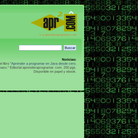
Ir a aprenderaprogramar.com
Noticias:
 libro "
Aprender a programar en Java desde cero.
aso." Editorial aprenderaprogramar. com. 200 pgs.
Disponible en papel y ebook.