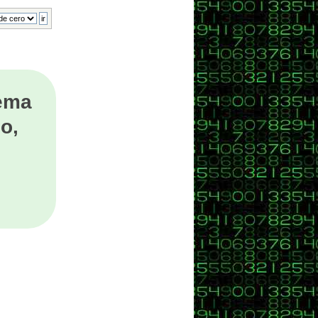
tema
o,