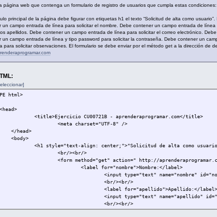
 página web que contenga un formulario de registro de usuarios que cumpla estas condiciones:
ulo principal de la página debe figurar con etiquetas h1 el texto “Solicitud de alta como usuario”
 un campo entrada de línea para solicitar el nombre. Debe contener un campo entrada de línea
r los apellidos. Debe contener un campo entrada de línea para solicitar el correo electrónico. Debe
 un campo entrada de línea y tipo password para solicitar la contraseña. Debe contener un cam
ea para solicitar observaciones. El formulario se debe enviar por el método get a la dirección de d
aprenderaprogramar.com
HTML:
eleccionar]
PE html>
ad>
<title>Ejercicio CU00721B - aprenderaprogramar.com</title>
<meta charset="UTF-8" />
</head>
<body>
<h1 style="text-align: center;">"Solicitud de alta como usuario
<br/><br/>
<form method="get" action=" http://aprenderaprogramar.c
<label for="nombre">Nombre:</label>
<input type="text" name="nombre" id="no
<br/><br/>
<label for="apellido">Apellido:</label
<input type="text" name="apellido" id="
<br/><br/>
<label for="correo">Correo:</label>