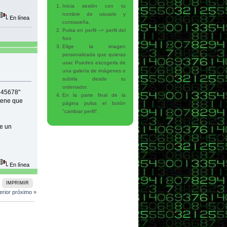
rreo" />
Inicia sesión con tu
nombre de usuario y
En línea
contraseña.
clave" value="12345678" />
Pulsa en perfil --> perfil del
foro
"4">...Escriba aquí su mensaje...</textarea>
Elige la imagen
personalizada que quieras
>
usar. Puedes escogerla de
una galería de imágenes o
subirla desde tu
ordenador.
2345678"
En la parte final de la
iene que
página pulsa el botón
"cambiar perfil".
ne un
En línea
IMPRIMIR
erior
próximo »