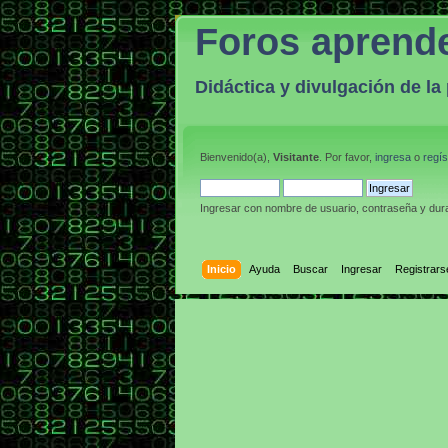
Foros aprend
Didáctica y divulgación de l
Bienvenido(a),
Visitante
. Por favor,
ingresa
o
regís
Ingresar con nombre de usuario, contraseña y dura
Inicio
Ayuda
Buscar
Ingresar
Registrars