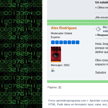
Un salud
«
Última m
¡Me encant
Re:
Alex Rodríguez
val
Moderador Global
«
Respues
Experto
</html>
Hola Jorg
porque se
definir qu
Otra cosa
espacio i
Mensajes: 2052
Saludos
Páginas: [
1
]
Foros aprenderaprogramar.com
»
Aprender a pro
HTML. Pedir datos en formulario: input, value, te