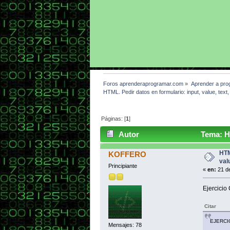
Foros aprenderaprogramar.com
»
Aprender a pro
HTML. Pedir datos en formulario: input, value, te
Páginas: [
1
]
Autor
Tema: HT
CU00722B (Leído 3673 veces)
HTM
KOFFERO
val
Principiante
«
en:
21 de
Ejercicio
Citar
EJERCI
Mensajes: 78