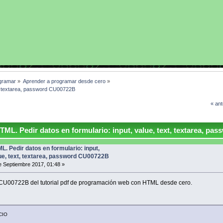
gramar
»
Aprender a programar desde cero
»
xt, textarea, password CU00722B
« ant
ML. Pedir datos en formulario: input, value, text, textarea, pas
L. Pedir datos en formulario: input,
ue, text, textarea, password CU00722B
 Septiembre 2017, 01:48 »
 CU00722B del tutorial pdf de programación web con HTML desde cero.
CIO