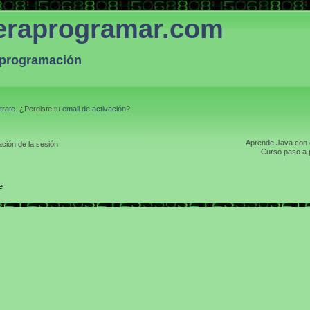
eraprogramar.com
a programación
trate
. ¿Perdiste tu
email de activación
?
Aprende Java con el
ción de la sesión
Curso paso a p
e