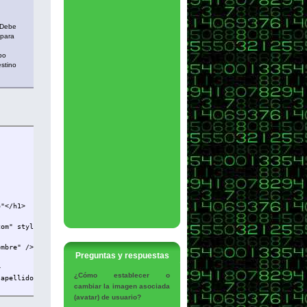
. Debe
 para
po
estino
"</h1>
om" style="text-align: center;">
mbre" />
Preguntas y respuestas
>
¿Cómo establecer o
apellido" />
cambiar la imagen asociada
(avatar) de usuario?