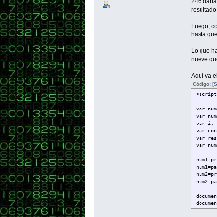
246 daría
resultado
Luego, co
hasta que
Lo que ha
nueve que
Aquí va e
Código:
[S
<script
var num
var num
var i;
var con
var res
var num
num1=pr
num1=pa
num2=pr
num2=pa
documen
documen