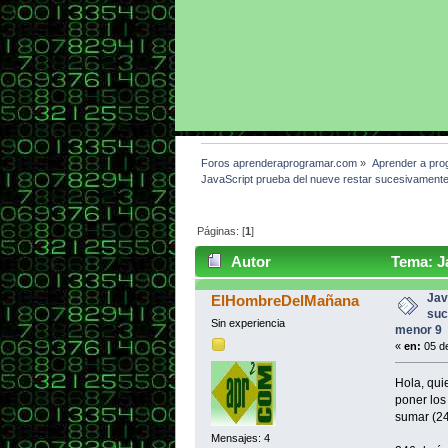
Foros aprenderaprogramar.com
»
Aprender a pro
JavaScript prueba del nueve restar sucesivament
Páginas: [
1
]
Autor
Tema: Ja
hasta menor 9 (Leído 3505 veces)
Jav
ElHombreDelMañana
suc
Sin experiencia
menor 9
«
en:
05 de
Hola, qui
poner los
sumar (24
Mensajes: 4