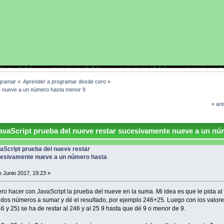
gramar
»
Aprender a programar desde cero
»
e nueve a un número hasta menor 9
« ant
vaScript prueba del nueve restar sucesivamente nueve a un nú
aScript prueba del nueve restar
esivamente nueve a un número hasta
 Junio 2017, 19:23 »
ero hacer con JavaScript la prueba del nueve en la suma. Mi idea es que le pida al
 dos números a sumar y dé el resultado, por ejemplo 246+25. Luego con los valore
6 y 25) se ha de restar al 246 y al 25 9 hasta que dé 9 o menor de 9.