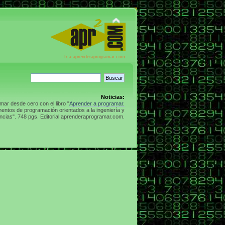
Ir a aprenderaprogramar.com
Noticias:
ar desde cero con el libro "
Aprender a programar.
entos de programación orientados a la ingeniería y
ncias". 748 pgs. Editorial aprenderaprogramar.com.