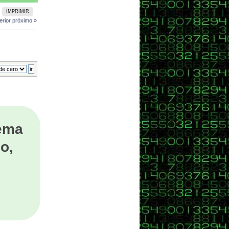
IMPRIMIR
erior
próximo »
tema
o,