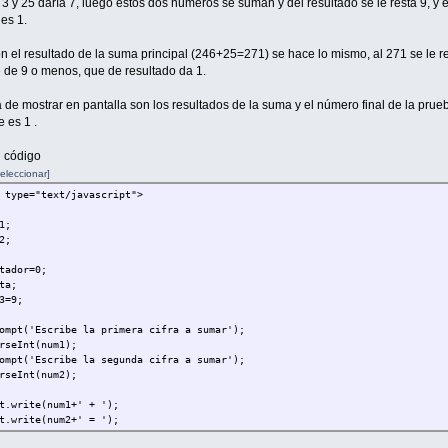
 3 y 25 daría 7, luego estos dos números se suman y del resultado se le resta 9, y e
 es 1.
n el resultado de la suma principal (246+25=271) se hace lo mismo, al 271 se le r
 de 9 o menos, que de resultado da 1.
 de mostrar en pantalla son los resultados de la suma y el número final de la prue
 es 1 .
l código
eleccionar]
 type="text/javascript">
1;
2;
tador=0;
ta;
3=9;
ompt('Escribe la primera cifra a sumar');
rseInt(num1);
ompt('Escribe la segunda cifra a sumar');
rseInt(num2);
t.write(num1+' + ');
t.write(num2+' = ');