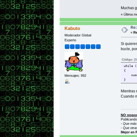
var sum
documen
Muchas g
«
Última m
Re:
Kabuto
«
Re
Moderador Global
Experto
Si quiere
bucle, po
Código:
[S
while (
{
num1 
Mensajes: 992
}
Mientras 
Cuando nu
NO respon
Publicando
- Que más 
- Que otra
Mejor en 