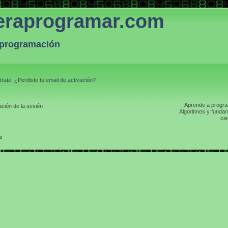
eraprogramar.com
a programación
trate
. ¿Perdiste tu
email de activación
?
Aprende a program
ción de la sesión
Algoritmos y fundam
cie
e