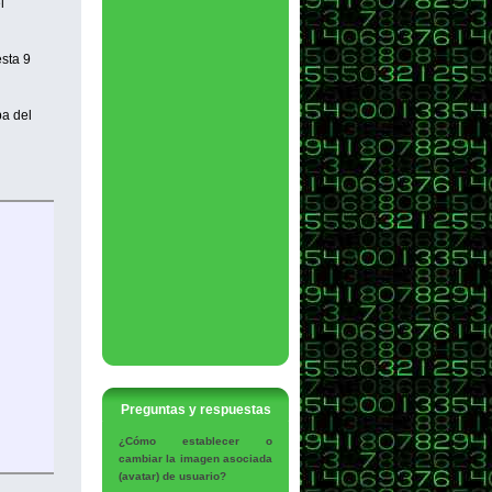
l
esta 9
ba del
Preguntas y respuestas
¿Cómo establecer o
cambiar la imagen asociada
(avatar) de usuario?