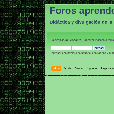
Foros aprend
Didáctica y divulgación de l
Bienvenido(a),
Visitante
. Por favor,
ingresa
o
regís
Ingresar con nombre de usuario, contraseña y dura
Inicio
Ayuda
Buscar
Ingresar
Registrars