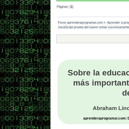
Páginas: [
1
]
Foros aprenderaprogramar.com
»
Aprender a pro
JavaScript prueba del nueve restar sucesivament
Sobre la educac
más important
d
Abraham Linc
aprenderaprogramar.com: De