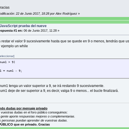
a=parseInt(num1)+parseInt(num2)
t.write(suma+'<br>');
racias
odificación: 22 de Junio 2017, 18:28 por Alex Rodríguez
»
resta=(num1-num3);
document.write('<br>'+resta);
JavaScript prueba del nueve
</script>
spuesta #1 en:
06 de Junio 2017, 11:28 »
s restar el valor 9 sucesivamente hasta que se quede en 9 o menos, tendrás que u
r ejemplo un while
eleccionar]
num1 > 9)
= num1 - 9;
num1 tenga un valor superior a 9, se irá restando 9 sucesivamente.
m1 deje de ser superior a 9, es decir, valga 9 o menos... el bucle finalizará.
do dudas por mensaje privado
 vuestras dudas en el foro público conseguimos:
gente aporte respuestas mejores o complementarias.
s personas puedan aprender de vuestras dudas.
PÚBLICO que en privado. Gracias