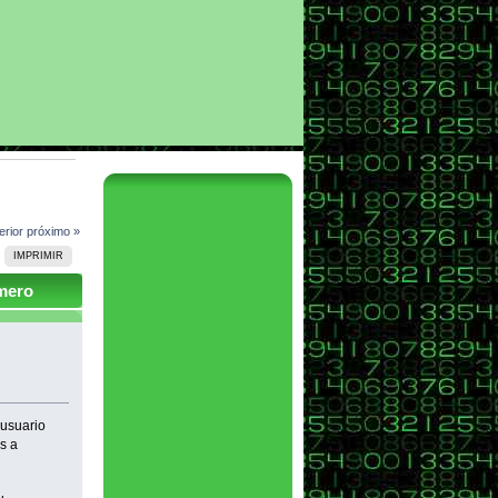
erior
próximo »
IMPRIMIR
mero
 usuario
s a