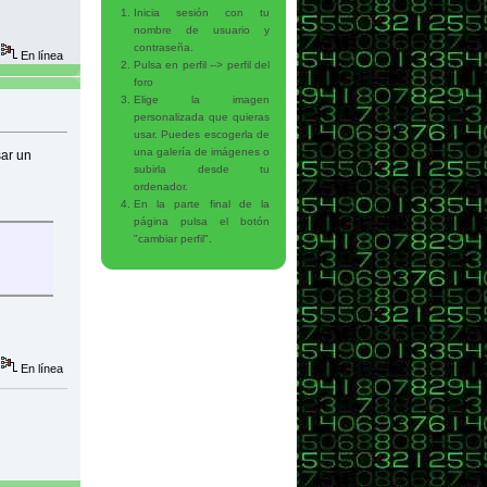
Inicia sesión con tu
nombre de usuario y
contraseña.
En línea
Pulsa en perfil --> perfil del
foro
Elige la imagen
personalizada que quieras
usar. Puedes escogerla de
una galería de imágenes o
sar un
subirla desde tu
ordenador.
En la parte final de la
página pulsa el botón
"cambiar perfil".
En línea