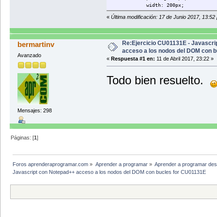
width: 200px;
text-align: center;
«
Última modificación: 17 de Junio 2017, 13:52
clear: both;
color: yellow;
border-radius: 40px;
background: rgb(202, 60, 
Re:Ejercicio CU01131E - Javascrip
bermartinv
}
acceso a los nodos del DOM con b
Avanzado
«
Respuesta #1 en:
11 de Abril 2017, 23:22 »
.boton:hover {
background: #8A2BE2;
Todo bien resuelto.
}
</style>
<script>
function pedirPalabra() {
var palabra = prompt('Por favo
Mensajes: 298
var msg = '';
for (var i=0; i<palabra.len
msg = msg + 'Letra '+ (i+1) +
Páginas: [
1
]
alert(msg);
}
Foros aprenderaprogramar.com
»
Aprender a programar
»
Aprender a programar des
function mostrarContParrafos(e
Javascript con Notepad++ acceso a los nodos del DOM con bucles for CU01131E
var msg = '';
var elementosObtenidos = docum
for (var i=0; i<elementosObte
msg = msg + 'Párrafo '+ (i+1) 
}
alert(msg);