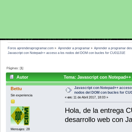
Foros aprenderaprogramar.com
»
Aprender a programar
»
Aprender a programar des
Javascript con Notepad++ acceso a los nodos del DOM con bucles for CU01131E
Páginas: [
1
]
Autor
Tema: Javascript con Notepad++ 
CU01131E (Leído 3591 veces)
Javascript con Notepad++ acceso 
Bettu
nodos del DOM con bucles for CU
Sin experiencia
«
en:
11 de Abril 2017, 18:03 »
Hola, de la entrega 
desarrollo web con J
Mensajes: 28