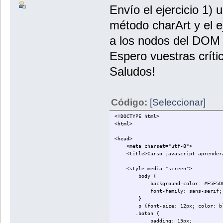
Envío el ejercicio 1) 
método charArt y el ej
a los nodos del DOM d
Espero vuestras críti
Saludos!
Código:
[Seleccionar]
<!DOCTYPE html>
<html>
<head>
<meta charset="utf-8">
<title>Curso javascript aprendera
<style media="screen">
body {
background-color: #F5F5D
font-family: sans-serif;
}
p {font-size: 12px; color: blue; 
.boton {
padding: 15px;