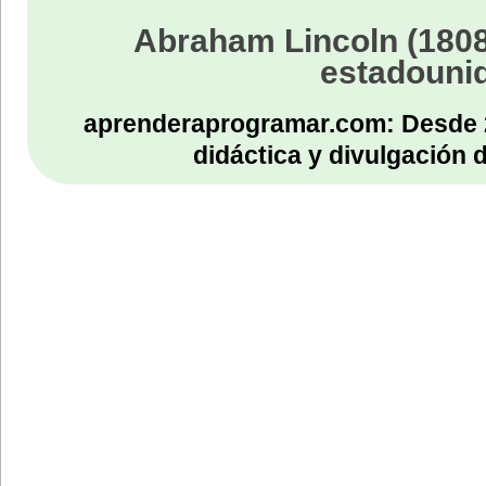
return entradaTeclado.length
Abraham Lincoln (1808
} //Cierre del método getLongitu
estadouni
} //Cierre de la clase
aprenderaprogramar.com: Desde 
didáctica y divulgación 