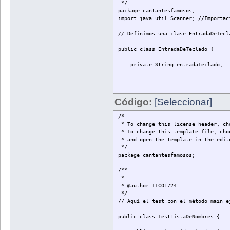
*/
public String getNombre (int posicio
package cantantesfamosos;
import java.util.Scanner; //Importac
if (posicion >= 0 && posicion <
// Definimos una clase EntradaDeTecl
return listadenombres.get(p
public class EntradaDeTeclado {
else { return "No existe nombre 
private String entradaTeclado;
} //Cierre del método
public EntradaDeTeclado () {
public int getTamaño () { return l
Código:
[Seleccionar]
entradaTeclado="";
/*
pedirEntrada(); //Esto es una lla
* To change this license header, ch
public void removeNombre (int pos
* To change this template file, cho
} //Cierre del constructor
* and open the template in the edit
if (posicion >= 0 && posicion <
*/
package cantantesfamosos;
listadenombres.remove(posi
/**
else { } //else vacío. No existe 
*
public void pedirEntrada () {
* @author ITCO1724
} //Cierre del método removeNomb
*/
Scanner entradaEscaner = new Sc
// Aquí el test con el método main e
entradaTeclado = entradaEscaner
} //Cierre de la clase
public class TestListaDeNombres {
public String getEntrada () {