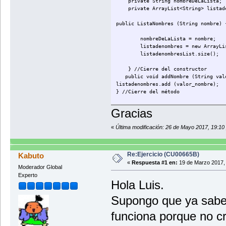
private String nombreDeLaLista;
private ArrayList<String> listade
public ListaNombres (String nombre)
nombreDeLaLista = nombre;
listadenombres = new ArrayLis
listadenombresList.size();
} //Cierre del constructor
public void addNombre (String valo
listadenombres.add (valor_nombre);
} //Cierre del método
Gracias
public class TestListaDeNombres {
public static void main (String [
«
Última modificación: 26 de Mayo 2017, 19:10
System.out.println 
while (listadenombres.size().length(
Re:Ejercicio (CU00665B)
Kabuto
for (int i=0; i =< listadenombres.si
«
Respuesta #1 en:
19 de Marzo 2017, 
Moderador Global
Experto
System.out.println ("Por favor 
Hola Luis.
Stri
Supongo que ya sabe
Scanner entradaEscaner = new Scanner
entr
funciona porque no c
Listadenombres lista1 = new ListaDeN