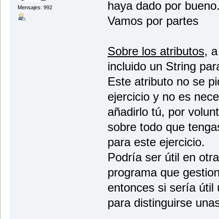
haya dado por bueno
list
Mensajes: 992
System.out.println ("Entrada recibid
Vamos por partes
lista1= sc.nextLine(); //acada cant
}
return listadenombres.size().length(
Sobre los atributos
, a
break;
incluido un String par
}// parar bucle While
Este atributo no se p
System.out.println ("Gra
ejercicio y no es nece
lista1.addNombre (en
añadirlo tú, por volun
lista1.addNombre (entrada2.g
lista1.addNombre (en
sobre todo que tenga
lista1.addNombre (en
lista1.addNombre (en
para este ejercicio.
System.out.println ("La lista ha 
Podría ser útil en otr
System.out.println ("Elemento 1:
System.out.println ("Elemento 2:
programa que gestiona
System.out.println ("Elemento 3:
System.out.println ("Elemento 4:
entonces si sería útil 
System.out.println ("Elemento 5:
} //Cierre del main
para distinguirse unas
} //Cierre de la clase