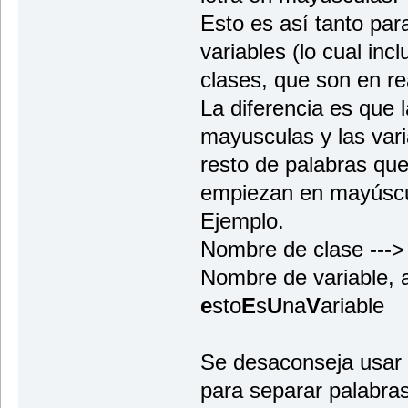
Esto es así tanto par
variables (lo cual inc
clases, que son en re
La diferencia es que 
mayusculas y las var
resto de palabras qu
empiezan en mayúscu
Ejemplo.
Nombre de clase ---
Nombre de variable, at
e
sto
E
s
U
na
V
ariable
Se desaconseja usar 
para separar palabras