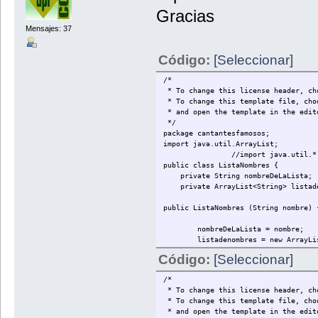
Gracias
Mensajes: 37
Código:
[Seleccionar]
/*
* To change this license header, ch
* To change this template file, cho
* and open the template in the edit
*/
package cantantesfamosos;
import java.util.ArrayList;
//import java.util.*
public class ListaNombres {
private String nombreDeLaLista;
private ArrayList<String> listade
public ListaNombres (String nombre)
nombreDeLaLista = nombre;
listadenombres = new ArrayLis
Código:
[Seleccionar]
} //Cierre del constructor
/*
* To change this license header, ch
public void addNombre (String valor
* To change this template file, cho
//Cierre del método
* and open the template in the edit