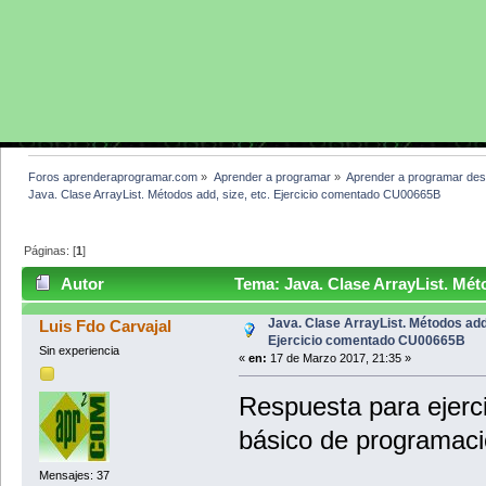
Foros aprenderaprogramar.com
»
Aprender a programar
»
Aprender a programar des
Java. Clase ArrayList. Métodos add, size, etc. Ejercicio comentado CU00665B
Páginas: [
1
]
Autor
Tema: Java. Clase ArrayList. Méto
CU00665B (Leído 4356 veces)
Java. Clase ArrayList. Métodos add,
Luis Fdo Carvajal
Ejercicio comentado CU00665B
Sin experiencia
«
en:
17 de Marzo 2017, 21:35 »
Respuesta para ejerci
básico de programaci
Mensajes: 37