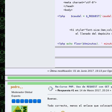
<meta charset="utf-8">
</head>
Introduzca la altura del depósi
<body>
<br/> <br/>
<?php    $caudal 
= 
$_REQUEST
[
'caudal
<input value="Calcular" typ
</form>
<h1 style="font-size:3em;color:b
el llenado del depósito e
</body>
<?php 
echo 
floor
(
$tminutos
). 
' minut
</html>
</h1>
</body>
</html>
«
Última modificación: 01 de Junio 2017, 19:13 por Og
Saludos
Re:Curso PHP. Uso de REQUEST con GET 
pedro,,
«
Respuesta #1 en:
14 de Marzo 2017, 20:24 »
Moderador Global
Experto
Buenas.
Todo correcto, menos el enlace que colocast