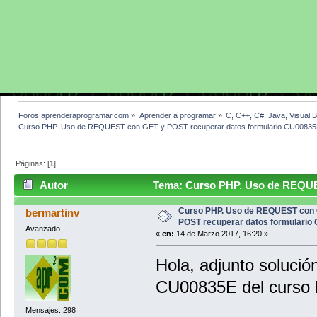
Foros aprenderaprogramar.com
»
Aprender a programar
»
C, C++, C#, Java, Visual 
Curso PHP. Uso de REQUEST con GET y POST recuperar datos formulario CU0083
Páginas: [
1
]
Autor
Tema: Curso PHP. Uso de REQUES
CU00835E (Leído 3771 veces)
Curso PHP. Uso de REQUEST con
bermartinv
POST recuperar datos formulario
Avanzado
«
en:
14 de Marzo 2017, 16:20 »
Hola, adjunto solución
CU00835E del curso 
Mensajes: 298