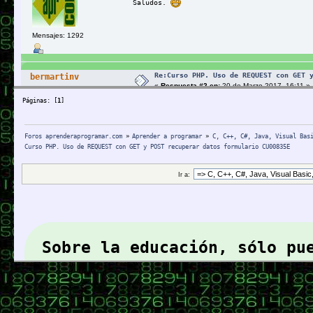
Saludos.
Mensajes: 1292
Re:Curso PHP. Uso de REQUEST con GET 
bermartinv
«
Respuesta #2 en:
20 de Marzo 2017, 16:11 »
Avanzado
Páginas: [
1
]
Gracias pedro,,
El enlace era este:
http://cursophp.byethos
Foros aprenderaprogramar.com
»
Aprender a programar
»
C, C++, C#, Java, Visual Bas
Curso PHP. Uso de REQUEST con GET y POST recuperar datos formulario CU00835E
Mensajes: 298
Ir a:
Sobre la educación, sólo pu
Abraham Lincoln (1808-1865) P
aprenderaprogramar.com: Desde 2006 comprometidos con 