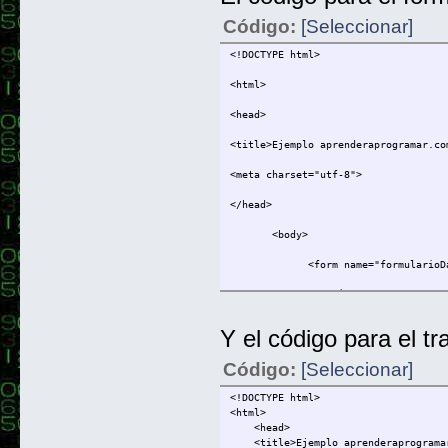
Código:
[Seleccionar]
<!DOCTYPE html>
<html>
<head>
<title>Ejemplo aprenderaprogramar.co
<meta charset="utf-8">
</head>
<body>
<form name="formularioDatos" met
<p> CÁLCULO DEL TIEMPO EN LL
<br/>
Y el código para el t
Introduzca el caudal disponible
Código:
[Seleccionar]
<br/> <br/>
<!DOCTYPE html>
<html>
Introduzca el diámetro del depó
<head>
<title>Ejemplo aprenderaprogramar
<br/> <br/>