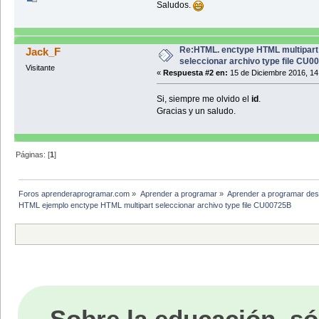
Saludos.
Re:HTML. enctype HTML multipart
Jack_F
seleccionar archivo type file CU0
Visitante
«
Respuesta #2 en:
15 de Diciembre 2016, 14
Si, siempre me olvido el
id
.
Gracias y un saludo.
Páginas: [
1
]
Foros aprenderaprogramar.com
»
Aprender a programar
»
Aprender a programar des
HTML ejemplo enctype HTML multipart seleccionar archivo type file CU00725B
Sobre la educación, só