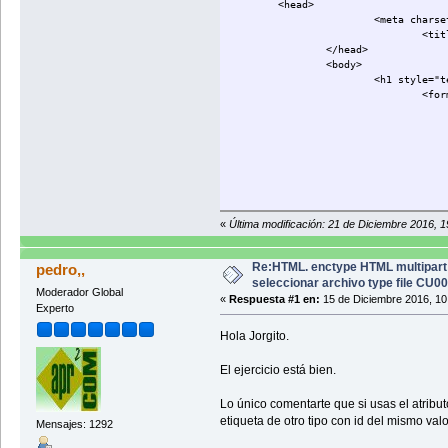
<head>
<meta charset="
<tit
</head>
<body>
<h1 style="text-al
<for
<la
«
Última modificación: 21 de Diciembre 2016, 
</fo
</body>
Re:HTML. enctype HTML multipart
pedro,,
</html>
seleccionar archivo type file CU0
Moderador Global
«
Respuesta #1 en:
15 de Diciembre 2016, 10
Experto
Hola Jorgito.
El ejercicio está bien.
Lo único comentarte que si usas el atribut
etiqueta de otro tipo con id del mismo valo
Mensajes: 1292