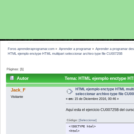
Foros aprenderaprogramar.com
»
Aprender a programar
»
Aprender a programar des
HTML ejemplo enctype HTML multipart seleccionar archivo type file CU00725B
Páginas: [
1
]
Autor
Tema: HTML ejemplo enctype HTML 
CU00725B (Leído 3268 veces)
HTML ejemplo enctype HTML multi
Jack_F
seleccionar archivo type file CU
Visitante
«
en:
15 de Diciembre 2016, 00:46 »
Aquí esta el ejercicio CU00725B del curs
Código:
[Seleccionar]
<!DOCTYPE html>
<html>