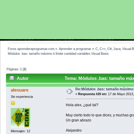
Foros aprenderaprogramar.com
»
Aprender a programar
»
C, C++, C#, Java, Visual 
Módulos .bas: tamaño máximo ó límite cantidad variables Visual Basic
Páginas:
1
[
2
]
Autor
Tema: Módulos .bas: tamaño máxim
(Leído 25026 veces)
Re:Módulos .bas: tamaño máximo ó
alesuare
«
Respuesta #20 en:
17 de Mayo 2013,
Sin experiencia
Hola alex, ¿qué tal?
Muy cierto todo lo que dices, y muchas gra
Un gran abrazo
Alejandro
Mensajes: 12