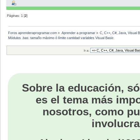
Páginas:
1
[
2
]
Foros aprenderaprogramar.com
»
Aprender a programar
»
C, C++, C#, Java, Visual 
Módulos .bas: tamaño máximo ó límite cantidad variables Visual Basic
Ir a:
Sobre la educación, só
es el tema más impo
nosotros, como p
involucra