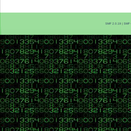
SMF 2.0.19
|
SMF 