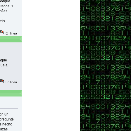
 porque
ptados. Y
hí es
 mis
En línea
unque
que a
..
En línea
con un
 pregunté
he hecho
uizás