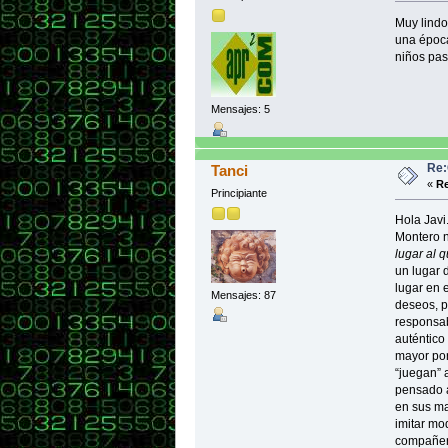
Muy lindo
una época
niños pas
Mensajes: 5
Re:
Tanci
«
Re
Principiante
Hola Javi
Montero n
lugar al 
un lugar d
lugar en 
Mensajes: 87
deseos, p
responsab
auténtico
mayor por
“juegan” 
pensado a
en sus ma
imitar mo
compañero