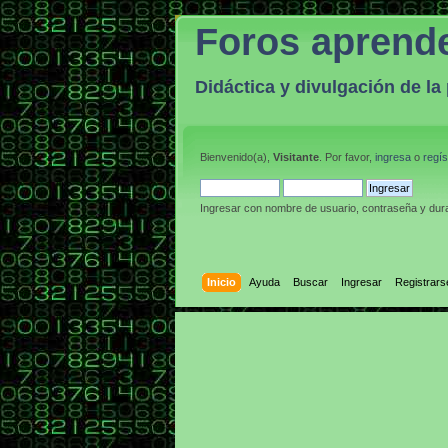
Foros aprend
Didáctica y divulgación de l
Bienvenido(a),
Visitante
. Por favor,
ingresa
o
regís
Ingresar con nombre de usuario, contraseña y dura
Inicio
Ayuda
Buscar
Ingresar
Registrars