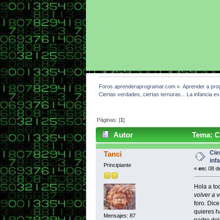
Foros aprenderaprogramar.com
»
Aprender a pro
Ciertas verdades, ciertas ternuras... La infancia es
Páginas: [
1
]
Autor
Tema: Cie
puede (Leído 11546 veces)
Cie
Tanci
inf
Principiante
«
en:
08 de
Hola a to
volver a v
foro. Dice
quieres h
Mensajes: 87