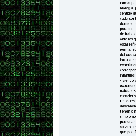
formar pa
biología,
sentido q
cada ser 
dentro de
para todo
de trabaj
ante los q
estar reñi
permaneci
del que s
incluso h
experimen
correspon
infantile
viviendo 
experienc
naturalez
caracterís
Después e
descendie
tienen o n
simpleme
personas.
se vea em
que podrí