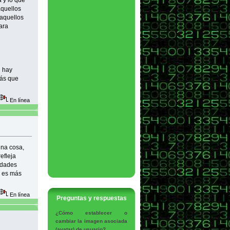
a y lo que
aquellos
 aquellos
ara
i hay
Más que
En línea
una cosa,
efleja
idades
a es más
En línea
Preguntas y respuestas
¿Cómo establecer o
cambiar la imagen asociada
(avatar) de usuario?