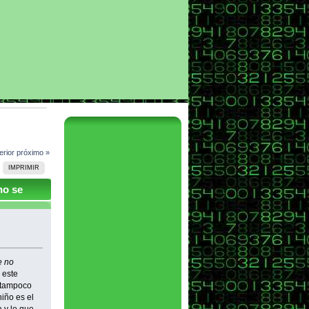
erior
próximo »
IMPRIMIR
no se
e no
 este
l tampoco
iño es el