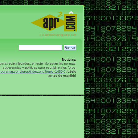
Ir a aprenderaprogramar.com
Noticias:
para recién llegados: en este hilo están las normas,
sugerencias y políticas para escribir en los foros:
programar.com/foros/index.php?topic=1460.0
¡Léelo
antes de escribir!