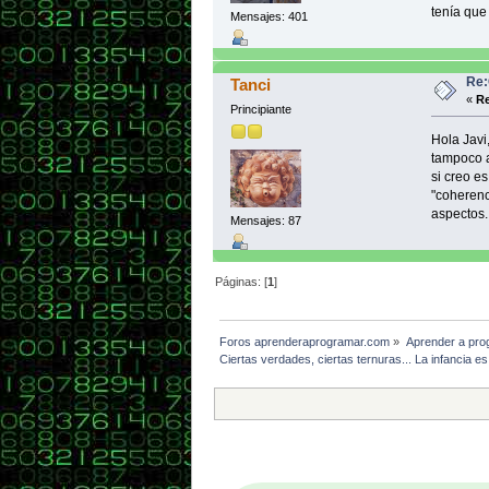
tenía que
Mensajes: 401
Re:
Tanci
«
Re
Principiante
Hola Javi
tampoco a
si creo e
"coherenc
aspectos.
Mensajes: 87
Páginas: [
1
]
Foros aprenderaprogramar.com
»
Aprender a pro
Ciertas verdades, ciertas ternuras... La infancia es