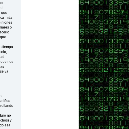
por
 el
” que
tica más
piniones
liares o
ecerlo
 que
s tiempo
celo,
asi
o que nos
cas
 se va
s
s niños
rrollando
turo no
chos) y
ndo esa