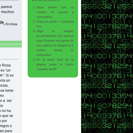
e parece
Inicia sesión con tu
ay muchos
nombre de usuario y
contraseña.
Pulsa en perfil --> perfil del
En línea
foro
Elige la imagen
personalizada que quieras
usar. Puedes escogerla de
una galería de imágenes o
subirla desde tu
ordenador.
En la parte final de la
página pulsa el botón
de Rosa
"cambiar perfil".
e es
“un
le”
. Si es
ería un
ncias,
 que tome
tmo
do a ser
ra
o no ha
o que ve
n por
migos o
an para