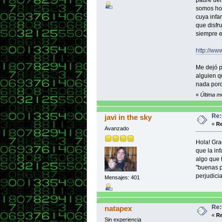
padre del
somos hoy
cuya infa
que disfr
siempre el
http://ww
Me dejó p
alguien q
nada porq
«
Última mo
Re:
javi in the sky
«
Re
Avanzado
Hola! Gra
que la inf
algo que 
"buenas p
perjudici
Mensajes: 401
Re:
natapex
«
Re
Sin experiencia