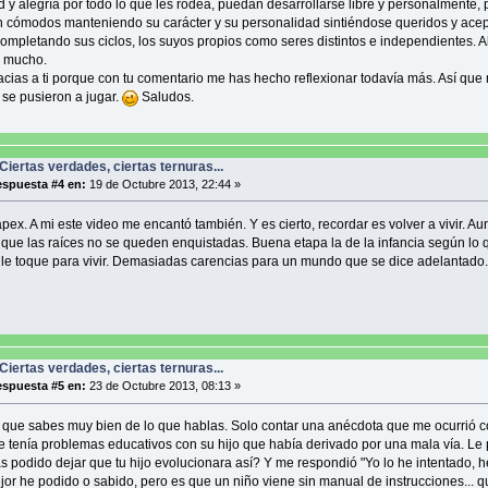
d y alegría por todo lo que les rodea, puedan desarrollarse libre y personalmente,
n cómodos manteniendo su carácter y su personalidad sintiéndose queridos y ace
ompletando sus ciclos, los suyos propios como seres distintos e independientes. A
s mucho.
racias a ti porque con tu comentario me has hecho reflexionar todavía más. Así que
se pusieron a jugar.
Saludos.
Ciertas verdades, ciertas ternuras...
spuesta #4 en:
19 de Octubre 2013, 22:44 »
pex. A mi este video me encantó también. Y es cierto, recordar es volver a vivir. A
que las raíces no se queden enquistadas. Buena etapa la de la infancia según lo 
le toque para vivir. Demasiadas carencias para un mundo que se dice adelantado.
Ciertas verdades, ciertas ternuras...
spuesta #5 en:
23 de Octubre 2013, 08:13 »
 que sabes muy bien de lo que hablas. Solo contar una anécdota que me ocurrió 
 tenía problemas educativos con su hijo que había derivado por una mala vía. Le
 podido dejar que tu hijo evolucionara así? Y me respondió "Yo lo he intentado, 
jor he podido o sabido, pero es que un niño viene sin manual de instrucciones... q