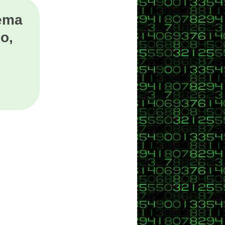
tema
o,