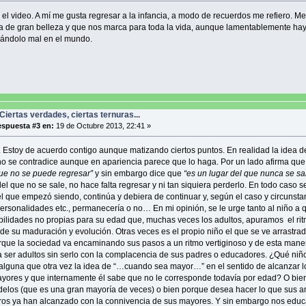
 el video. A mí me gusta regresar a la infancia, a modo de recuerdos me refiero. M
 de gran belleza y que nos marca para toda la vida, aunque lamentablemente h
ándolo mal en el mundo.
Ciertas verdades, ciertas ternuras...
spuesta #3 en:
19 de Octubre 2013, 22:41 »
. Estoy de acuerdo contigo aunque matizando ciertos puntos. En realidad la idea 
o se contradice aunque en apariencia parece que lo haga. Por un lado afirma qu
que no se puede regresar”
y sin embargo dice que
“es un lugar del que nunca se sa
el que no se sale, no hace falta regresar y ni tan siquiera perderlo. En todo caso s
el que empezó siendo, continúa y debiera de continuar y, según el caso y circunsta
ersonalidades etc., permanecería o no… En mi opinión, se le urge tanto al niño a
ilidades no propias para su edad que, muchas veces los adultos, apuramos el ri
 de su maduración y evolución. Otras veces es el propio niño el que se ve arrastra
que la sociedad va encaminando sus pasos a un ritmo vertiginoso y de esta mane
a ser adultos sin serlo con la complacencia de sus padres o educadores. ¿Qué niñ
lguna que otra vez la idea de “…cuando sea mayor…” en el sentido de alcanzar l
yores y que internamente él sabe que no le corresponde todavía por edad? O bie
delos (que es una gran mayoría de veces) o bien porque desea hacer lo que sus a
s ya han alcanzado con la connivencia de sus mayores. Y sin embargo nos educ