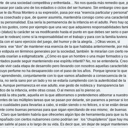
rte de una sociedad competitiva y enfrentada… No nos queda más remedio que, 
 pasar por cada uno de los estadios o ciclos del ser humano. Sin embargo creo que
ue le da Rosa Montero a su expresión, pasa por esa “esencia particular y personal
ha cosechado y que, de querer asumirla, mantendría consigo como una caracterís
 su personalidad. Esa sería la permanencia de la infancia en el adulto. Pero hay o
s los gustos, como por ejemplo que una vez que adquieres responsabilidades fami
o (status) tu carácter se va modificando hasta el punto en que debes ser serio o par
ue te rodean( como si la responsabilidad en el trabajo y para con la familia tuviera
da con el sano ejercicio del juego, del humor y de la alegría…) Otras veces, si
era ese “don” de mantener esa esencia de la que hablaba anteriormente, por má
e estipula en términos generales por la sociedad, también te mirarían con cierto re
asta osarían a estigmatizarte. ¿Cómo es que un hombre o una mujer formados y cu
tados puede seguir manteniendo ese espíritu infantil? No, no se entendería. Cre
de vivir cada etapa de desarrollo pero llevando con nosotros aquellas característi
s cuyo perfume no ha desaparecido con el paso de los años. Porque ignorar lo que
y aprendiendo, conjuntamente con lo que vamos añadiendo a consecuencia de la
ia, no sería sano por un lado y no se estaría cumpliendo con la autenticidad de la
a. Aunque permanezca en ese adulto, ese gesto de nobleza y transparencia tan
tico de la infancia, entre otras cosas. O al menos así lo pienso yo.
stá la otra parte, aquella en la que atiborramos o pretendemos atiborrar a nuestro
ntes de las múltiples tareas que se pasan por delante, sin pararnos a pensar si lo
o cualidades para llevarlas a cabo, si están siendo o no felices, o si se están desa
nte como buenas personas para que sigan ejercitando de eso mismo; de buenas
 Claro que también habría que ofrecerles algún tipo de herramienta para que su fu
pañado con ciertos nubarrones como podrían ser los “chupópteros” (que hay mu
an salirle al paso a lo largo de su vida. Es decir que, sin dejar de seguir mantenie