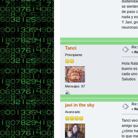
diafanida
se siente
de paso c
nada y e
Y Javi, g
neuronas 
Re:
Tanci
«
Re
Principiante
Hola Nata
bueno es 
cada uno 
Saludos.
Mensajes: 87
Re:
javi in the sky
«
Re
Avanzado
Tanci veo
amigo que
¿cómo has
lo que me