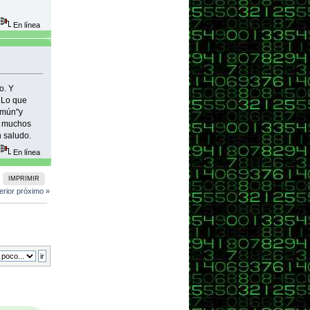
En línea
o. Y
 Lo que
omún"y
n muchos
n saludo.
En línea
IMPRIMIR
erior
próximo »