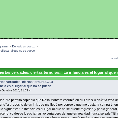
gramar
»
De todo un poco...
»
 el lugar al que no se puede
« ant
rtas verdades, ciertas ternuras... La infancia es el lugar al que 
rtas verdades, ciertas ternuras... La
ancia es el lugar al que no se puede
 Octubre 2013, 21:33 »
dos. Me permito copiar lo que Rosa Montero escribió en su libro
"La ridícula idea d
erte"
a propósito de un link que me llegó por correo y que me gustaría compartir en
 lo siguiente: "La infancia es el lugar al que no se puede regresar (y por lo genera
acerlo; yo desde luego jamás volvería pero del que en realidad nunca se sale." El n