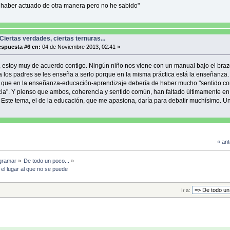
 haber actuado de otra manera pero no he sabido"
Ciertas verdades, ciertas ternuras...
spuesta #6 en:
04 de Noviembre 2013, 02:41 »
, estoy muy de acuerdo contigo. Ningún niño nos viene con un manual bajo el braz
 los padres se les enseña a serlo porque en la misma práctica está la enseñanza.
s que en la enseñanza-educación-aprendizaje debería de haber mucho "sentido c
ia". Y pienso que ambos, coherencia y sentido común, han faltado últimamente e
 Este tema, el de la educación, que me apasiona, daría para debatir muchísimo. U
« ant
gramar
»
De todo un poco...
»
 el lugar al que no se puede
Ir a: