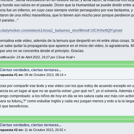
 hombre", decía Wordsworth en un célebre verso, y tenía razón; la infancia nos forj
 hunde sus raíces en el pasado. Dicen que la Humanidad se puede dividir entre 
ncia fue un infierno, en cuyo caso siempre vivirán perseguidos por ese fantasma, y
utaron de una niñez maravillosa, que lo tienen aún mucho peor porque perdieron p
 paraíso..."
w.dailymotion.com/video/x14zoq1_bailamos_shortfilms#.UlClHXe9QIY.gmail
ensativa este video, además de la ternura que despertó en mi entre otras cosas. S
ue sabe quitar la propaganda que aparece en el inicio del video, lo agradecería. 
ue uno no se concentra desde el principio. Gracias.
dificación: 23 de Abril 2022, 19:27 por César Krall
»
Ciertas verdades, ciertas ternuras...
spuesta #1 en:
09 de Octubre 2013, 08:14 »
cias por compartir ese texto y ese video con los que estoy de acuerdo excepto en 
ancia es un lugar al que no se querría volver ¿por qué no?, yo sí volvería. Además r
tengo comprobado: a los niños de hoy en día se les satura cada vez más con activ
ara su futuro¿?" como estudiar inglés y cada vez juegan menos y esto a la la larg
al que beneficioso.
Ciertas verdades, ciertas ternuras...
spuesta #2 en:
11 de Octubre 2013, 20:02 »