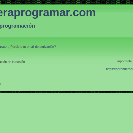
eraprogramar.com
a programación
trate
. ¿Perdiste tu
email de activación
?
Importante 
ción de la sesión
https://aprendera
e