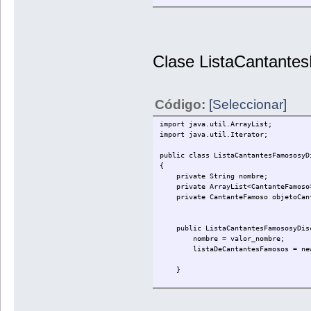
public void pedirEntrada()
{
// put your code here
Scanner entradaScanner = new Sc
entradaTeclado = entradaScanne
Clase ListaCantante
}
public String getEntrada(){ retur
}
Código:
[Seleccionar]
import java.util.ArrayList;
import java.util.Iterator;
public class ListaCantantesFamososyD
{
private String nombre;
private ArrayList<CantanteFamoso>l
private CantanteFamoso objetoCan
public ListaCantantesFamososyDisco
nombre = valor_nombre;
listaDeCantantesFamosos = new A
}
public void addCantanteFamoso (Str
objetoCantante = new CantanteFam