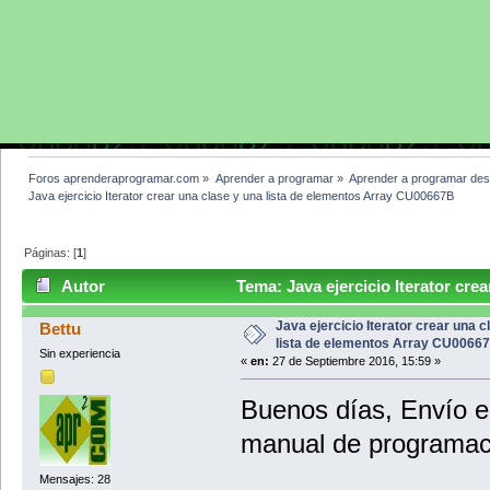
Foros aprenderaprogramar.com
»
Aprender a programar
»
Aprender a programar des
Java ejercicio Iterator crear una clase y una lista de elementos Array CU00667B
Páginas: [
1
]
Autor
Tema: Java ejercicio Iterator crea
CU00667B (Leído 4197 veces)
Java ejercicio Iterator crear una c
Bettu
lista de elementos Array CU0066
Sin experiencia
«
en:
27 de Septiembre 2016, 15:59 »
Buenos días, Envío e
manual de programaci
Mensajes: 28