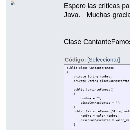
Espero las criticas p
Java. Muchas gracia
Clase CantanteFamo
Código:
[Seleccionar]
public class CantanteFamoso
{
private String nombre;
private String discoConMasVentas
public CantanteFamoso()
{
nombre = "";
discoConMasVentas = "";
}
public CantanteFamoso(String valor
nombre = valor_nombre;
discoConMasVentas = valor_dis
}