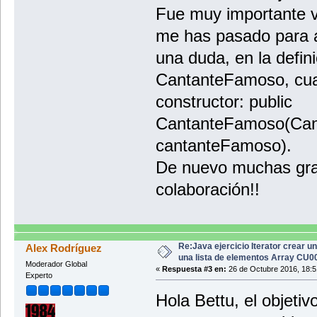
Fue muy importante ve
me has pasado para 
una duda, en la defini
CantanteFamoso, cual 
constructor: public
CantanteFamoso(Ca
cantanteFamoso).
De nuevo muchas grac
colaboración!!
Re:Java ejercicio Iterator crear u
Alex Rodríguez
una lista de elementos Array CU
Moderador Global
«
Respuesta #3 en:
26 de Octubre 2016, 18:5
Experto
Hola Bettu, el objeti