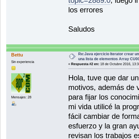
topic=2889.0
, luego 
los errores
Saludos
Re:Java ejercicio Iterator crear u
Bettu
una lista de elementos Array CU
Sin experiencia
«
Respuesta #2 en:
18 de Octubre 2016, 13:3
Hola, tuve que dar un
motivos, además de v
para fijar los conoci
Mensajes: 28
mi vida utilicé la pro
fácil cambiar de form
esfuerzo y la gran ay
revisan los trabajos 