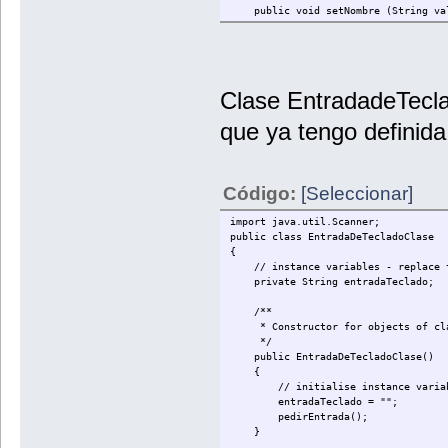
public void setNombre (String val
nombre = valor_nombre; }
public void setDiscoConMasVentas 
discoConMasVentas = valor_dis
public String getNombre() {return
Clase EntradadeTecla
public String getDisco() {return 
}
que ya tengo definida
Código:
[Seleccionar]
import java.util.Scanner;
public class EntradaDeTecladoClase
{
// instance variables - replace th
private String entradaTeclado;
/**
* Constructor for objects of clas
*/
public EntradaDeTecladoClase()
{
// initialise instance variab
entradaTeclado = "";
pedirEntrada();
}