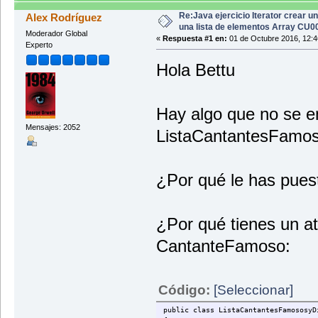
lista1.addCantanteFamoso( nombr
lista1.muestraCantantesyDis
Re:Java ejercicio Iterator crear u
Alex Rodríguez
System.out.println("Desea intro
una lista de elementos Array CU
Moderador Global
EntradaDeTecladoClase sigue = 
«
Respuesta #1 en:
01 de Octubre 2016, 12:4
Experto
compara = sigue.getEntrada
if (compara.substring(0,1).equa
Hola Bettu
// continua pidiendo
}
else { break; }
}
Hay algo que no se en
System.out.println("Fin Lista C
Mensajes: 2052
}
ListaCantantesFamo
}
¿Por qué le has pues
¿Por qué tienes un at
CantanteFamoso:
Código:
[Seleccionar]
public class ListaCantantesFamososyD