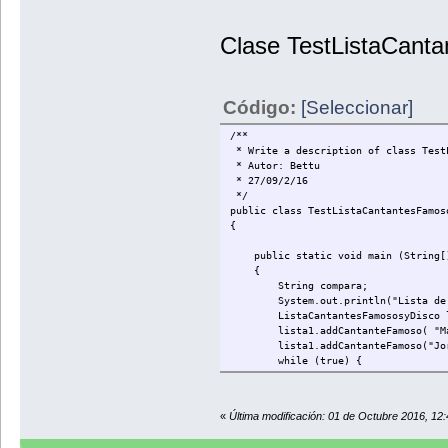
listaDeCantantesFamosos.add(ob
}
Clase TestListaCant
public void muestraCantantesyDisc
Iterator <CantanteFamoso> it = l
CantanteFamoso tmpCantante = 
Código:
[Seleccionar]
if (it.hasNext()== true) {
System.out.println("La lista ac
while (it.hasNext()){
/**
tmpCantante = it.next();
* Write a description of class Test
System.out.println("Cantante: " 
* Autor: Bettu
}
* 27/09/2/16
System.out.println("");
*/
}
public class TestListaCantantesFamos
}
{
}
public static void main (String[]
{
String compara;
System.out.println("Lista de Can
ListaCantantesFamososyDisco lista
lista1.addCantanteFamoso( "Mado
lista1.addCantanteFamoso("Jorge
while (true) {
System.out.println("Por favor i
System.out.print("Nombre:
EntradaDeTecladoClase nombre1 
«
Última modificación: 01 de Octubre 2016, 12
System.out.print("Disco con 
EntradaDeTecladoClase disco1 =